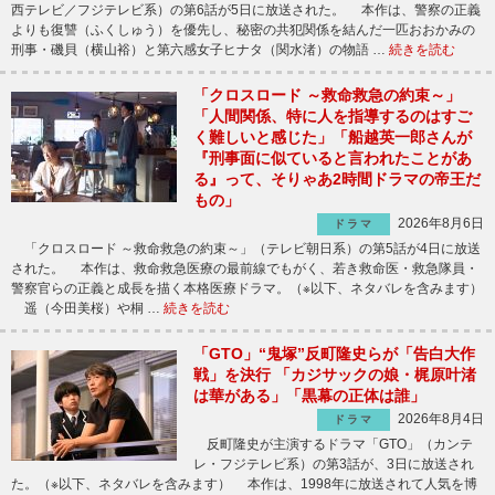
西テレビ／フジテレビ系）の第6話が5日に放送された。 本作は、警察の正義
よりも復讐（ふくしゅう）を優先し、秘密の共犯関係を結んだ一匹おおかみの
刑事・磯貝（横山裕）と第六感女子ヒナタ（関水渚）の物語 …
続きを読む
「クロスロード ～救命救急の約束～」
「人間関係、特に人を指導するのはすご
く難しいと感じた」「船越英一郎さんが
『刑事面に似ていると言われたことがあ
る』って、そりゃあ2時間ドラマの帝王だ
もの」
2026年8月6日
ドラマ
「クロスロード ～救命救急の約束～」（テレビ朝日系）の第5話が4日に放送
された。 本作は、救命救急医療の最前線でもがく、若き救命医・救急隊員・
警察官らの正義と成長を描く本格医療ドラマ。（※以下、ネタバレを含みます）
遥（今田美桜）や桐 …
続きを読む
「GTO」“鬼塚”反町隆史らが「告白大作
戦」を決行 「カジサックの娘・梶原叶渚
は華がある」「黒幕の正体は誰」
2026年8月4日
ドラマ
反町隆史が主演するドラマ「GTO」（カンテ
レ・フジテレビ系）の第3話が、3日に放送され
た。（※以下、ネタバレを含みます） 本作は、1998年に放送されて人気を博