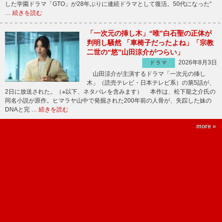
した学園ドラマ「GTO」が28年ぶりに連続ドラマとして復活。50代になった“
…
続きを読む
「一次元の挿し木」“唯”白石聖の正体が
判明し騒然 「車椅子だったよね」「宗教
二世の“悠”山田涼介がつらい」
2026年8月3日
ドラマ
山田涼介が主演するドラマ「一次元の挿し
木」（読売テレビ・日本テレビ系）の第5話が、
2日に放送された。（※以下、ネタバレを含みます） 本作は、松下龍之介氏の
同名小説が原作。ヒマラヤ山中で発掘された200年前の人骨が、失踪した妹の
DNAと完 …
続きを読む
more »