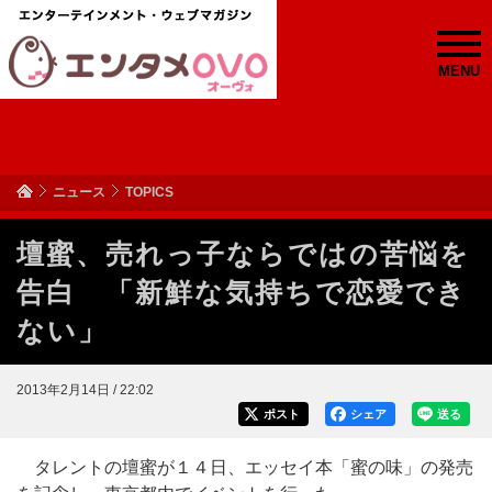
MENU
ニュース
TOPICS
壇蜜、売れっ子ならではの苦悩を
告白 「新鮮な気持ちで恋愛でき
ない」
2013年2月14日 / 22:02
ポスト
シェア
送る
タレントの壇蜜が１４日、エッセイ本「蜜の味」の発売