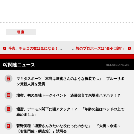
壇蜜
斗真、チョコの数は気になる！？ 映画『脳男』大ヒット舞台あいさつ
１６歳の松井愛莉がゼクシィＣＭガールに 「理想のプロポーズは“命令口調”」
関連ニュース
RELATED NEWS
マキタスポーツ「本当は壇蜜さんのような扮装で…」 ブルーリボ
ン賞新人賞を受賞
壇蜜、初の単独トークイベント 過激発言で来場者ハァハァ！？
壇蜜、デーモン閣下に猛アタック！？ 「年齢の差はベッドの上で
縮めましょ」
菅野美穂「壇蜜さんみたいな役だったのかな」 『大奥～永遠～
〔右衛門佐・綱吉篇〕』試写会