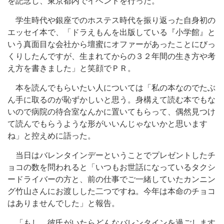
を記念し、東京都内でイベントを行った。
学生時代や銀座でのホステス時代を振り返った自身初の
エッセイ本で、「ドラえもんを出版している『小学館』と
いう真面目な会社から壇蜜にオファーがあったことにびっ
くりしたんですが、生まれてからの３２年間の生き方や考
え方を書きました」と笑顔でＰＲ。
本を読んでもらいたい人については「私の本なのでたぶ
ん手に取るのが恥ずかしいと思う。身構えて読む本でもな
いので病院の待合室なんかに置いてもらって、偶然見つけ
て読んでもらうような形がいいんじゃないかと思います
ね」と控えめに語った。
当日はバレンタインデーということでプレゼントしたチ
ョコの数を問われると「いつもお世話になっているタクシ
ードライバーの方と、前の仕事でご一緒していたカンニン
グ竹山さんにお渡しした二つですね。今年は本命のチョコ
はありませんでした」と報告。
「もし、彼氏がいたらどんなバレンタインを過ごします