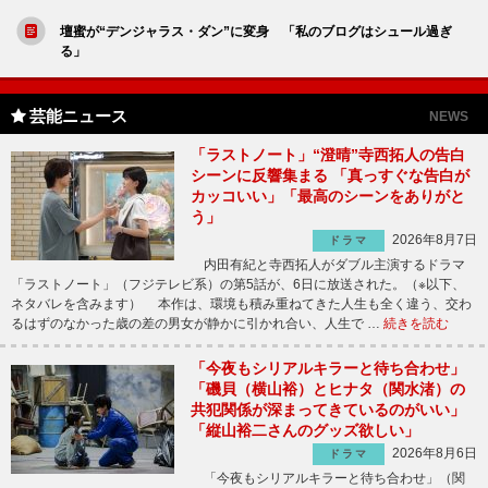
壇蜜が“デンジャラス・ダン”に変身 「私のブログはシュール過ぎ
る」
芸能ニュース
NEWS
「ラストノート」“澄晴”寺西拓人の告白
シーンに反響集まる 「真っすぐな告白が
カッコいい」「最高のシーンをありがと
う」
2026年8月7日
ドラマ
内田有紀と寺西拓人がダブル主演するドラマ
「ラストノート」（フジテレビ系）の第5話が、6日に放送された。（※以下、
ネタバレを含みます） 本作は、環境も積み重ねてきた人生も全く違う、交わ
るはずのなかった歳の差の男女が静かに引かれ合い、人生で …
続きを読む
「今夜もシリアルキラーと待ち合わせ」
「磯貝（横山裕）とヒナタ（関水渚）の
共犯関係が深まってきているのがいい」
「縦山裕二さんのグッズ欲しい」
2026年8月6日
ドラマ
「今夜もシリアルキラーと待ち合わせ」（関