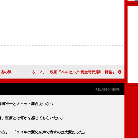
ら丸刈りに
岩永洋昭「アフレコで筋が切れる！？」 映画『ベルセルク 黄金時代篇Ⅲ 降臨』
RELATED NEWS
岡田准一と大ヒット舞台あいさつ
は、医療とは何かを感じてもらいたい」
い方」 「１３年の変化を声で表すのは大変だった」