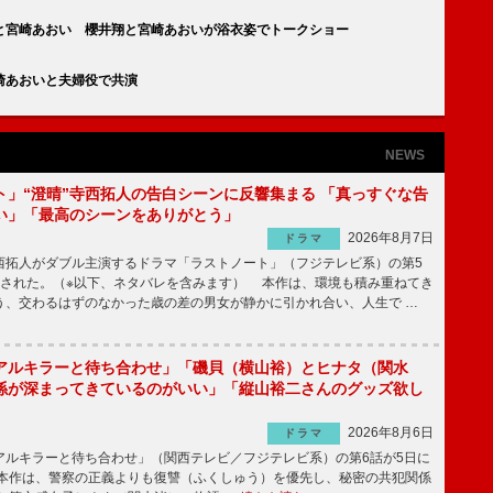
と宮崎あおい 櫻井翔と宮崎あおいが浴衣姿でトークショー
崎あおいと夫婦役で共演
NEWS
ト」“澄晴”寺西拓人の告白シーンに反響集まる 「真っすぐな告
い」「最高のシーンをありがとう」
2026年8月7日
ドラマ
拓人がダブル主演するドラマ「ラストノート」（フジテレビ系）の第5
送された。（※以下、ネタバレを含みます） 本作は、環境も積み重ねてき
う、交わるはずのなかった歳の差の男女が静かに引かれ合い、人生で …
アルキラーと待ち合わせ」「磯貝（横山裕）とヒナタ（関水
係が深まってきているのがいい」「縦山裕二さんのグッズ欲し
2026年8月6日
ドラマ
ルキラーと待ち合わせ」（関西テレビ／フジテレビ系）の第6話が5日に
本作は、警察の正義よりも復讐（ふくしゅう）を優先し、秘密の共犯関係