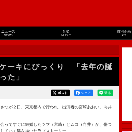
ニュース
音楽
特別企画
NEWS
MUSIC
PR
ケーキにびっくり 「去年の誕
った」
ポスト
シェア
送る
さつが２日、東京都内で行われ、出演者の宮崎あおい、向井
会ってすぐに結婚したツマ（宮崎）とムコ（向井）が、傷つ
長していく姿を描いたラブストーリー。