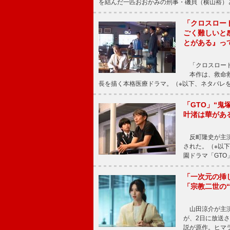
を結んだ一匹おおかみの刑事・磯貝（横山裕）
「クロスロー
ごく難しいと
とがある』っ
「クロスロード
本作は、救命救
長を描く本格医療ドラマ。（※以下、ネタバレ
「GTO」“
叶渚は華があ
反町隆史が主演
された。（※以
園ドラマ「GTO
「一次元の挿
「宗教二世の
山田涼介が主演
が、2日に放送
説が原作。ヒマラ