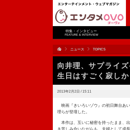
特集・インタビュー
FEATURE & INTERVIEW
ニュース
TOPICS
向井理、サプライズ
生日はすごく寂しか
2013年2月2日 / 15:11
映画『きいろいゾウ』の初日舞台あい
理らが登壇した。
本作は、互いに秘密を持ったまま、出
き苦しみ合いながらも、夫婦として成