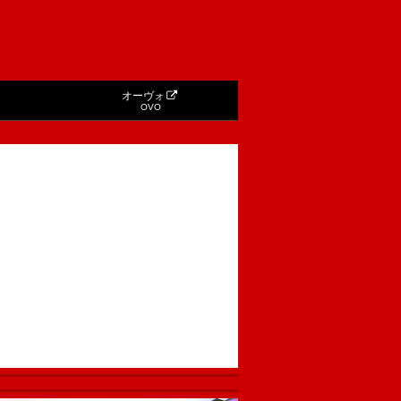
オーヴォ
OVO