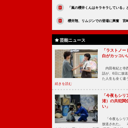
「嵐の櫻井くんはキラキラしている」
櫻井翔、リムジンでの登場に興奮 宮
芸能ニュース
「ラストノー
白がカッコい
内田有紀と寺西
話が、6日に放
た人生も全く違
続きを読む
「今夜もシリ
渚）の共犯関
い」
「今夜もシリア
放送された。 