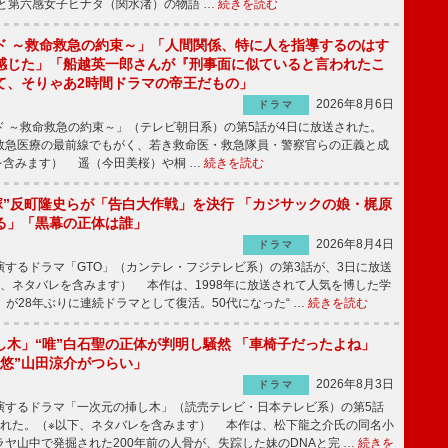
と第六感女子ヒナタ（関水渚）の物語 …
続きを読む
ド ～救命救急の約束～」「人間関係、特に人を指導するのはす
感じた」「船越英一郎さんが『刑事面に似ていると言われたこ
て、そりゃあ2時間ドラマの帝王だもの」
2026年8月6日
ドラマ
 ～救命救急の約束～」（テレビ朝日系）の第5話が4日に放送された。
急医療の最前線でもがく、若き救命医・救急隊員・警察官らの正義と成
を含みます） 遥（今田美桜）や桐 …
続きを読む
鬼塚”反町隆史らが「告白大作戦」を決行 「カジサックの娘・梶原
る」「黒幕の正体は誰」
2026年8月4日
ドラマ
するドラマ「GTO」（カンテレ・フジテレビ系）の第3話が、3日に放送
下、ネタバレを含みます） 本作は、1998年に放送されて人気を博した学
」が28年ぶりに連続ドラマとして復活。50代になった“ …
続きを読む
し木」“唯”白石聖の正体が判明し騒然 「車椅子だったよね」
“悠”山田涼介がつらい」
2026年8月3日
ドラマ
するドラマ「一次元の挿し木」（読売テレビ・日本テレビ系）の第5話
された。（※以下、ネタバレを含みます） 本作は、松下龍之介氏の同名小
ヤ山中で発掘された200年前の人骨が、失踪した妹のDNAと完 …
続きを