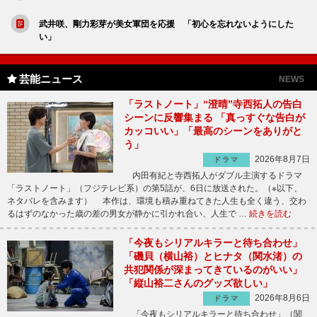
武井咲、剛力彩芽が美女軍団を応援 「初心を忘れないようにした
い」
芸能ニュース
NEWS
「ラストノート」“澄晴”寺西拓人の告白
シーンに反響集まる 「真っすぐな告白が
カッコいい」「最高のシーンをありがと
う」
2026年8月7日
ドラマ
内田有紀と寺西拓人がダブル主演するドラマ
「ラストノート」（フジテレビ系）の第5話が、6日に放送された。（※以下、
ネタバレを含みます） 本作は、環境も積み重ねてきた人生も全く違う、交わ
るはずのなかった歳の差の男女が静かに引かれ合い、人生で …
続きを読む
「今夜もシリアルキラーと待ち合わせ」
「磯貝（横山裕）とヒナタ（関水渚）の
共犯関係が深まってきているのがいい」
「縦山裕二さんのグッズ欲しい」
2026年8月6日
ドラマ
「今夜もシリアルキラーと待ち合わせ」（関