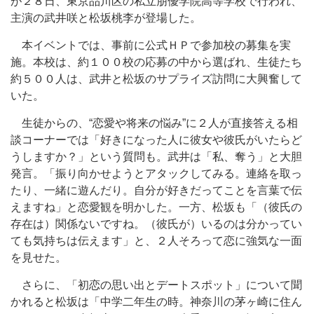
が２８日、東京品川区の私立朋優学院高等学校で行われ、
主演の武井咲と松坂桃李が登場した。
本イベントでは、事前に公式ＨＰで参加校の募集を実
施。本校は、約１００校の応募の中から選ばれ、生徒たち
約５００人は、武井と松坂のサプライズ訪問に大興奮して
いた。
生徒からの、“恋愛や将来の悩み”に２人が直接答える相
談コーナーでは「好きになった人に彼女や彼氏がいたらど
うしますか？」という質問も。武井は「私、奪う」と大胆
発言。「振り向かせようとアタックしてみる。連絡を取っ
たり、一緒に遊んだり。自分が好きだってことを言葉で伝
えますね」と恋愛観を明かした。一方、松坂も「（彼氏の
存在は）関係ないですね。（彼氏が）いるのは分かってい
ても気持ちは伝えます」と、２人そろって恋に強気な一面
を見せた。
さらに、「初恋の思い出とデートスポット」について聞
かれると松坂は「中学二年生の時。神奈川の茅ヶ崎に住ん