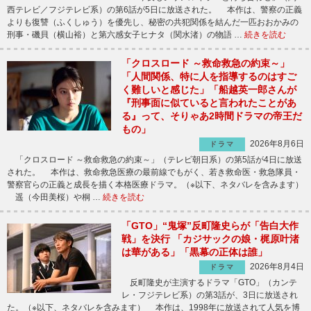
西テレビ／フジテレビ系）の第6話が5日に放送された。 本作は、警察の正義
よりも復讐（ふくしゅう）を優先し、秘密の共犯関係を結んだ一匹おおかみの
刑事・磯貝（横山裕）と第六感女子ヒナタ（関水渚）の物語 …
続きを読む
「クロスロード ～救命救急の約束～」
「人間関係、特に人を指導するのはすご
く難しいと感じた」「船越英一郎さんが
『刑事面に似ていると言われたことがあ
る』って、そりゃあ2時間ドラマの帝王だ
もの」
2026年8月6日
ドラマ
「クロスロード ～救命救急の約束～」（テレビ朝日系）の第5話が4日に放送
された。 本作は、救命救急医療の最前線でもがく、若き救命医・救急隊員・
警察官らの正義と成長を描く本格医療ドラマ。（※以下、ネタバレを含みます）
遥（今田美桜）や桐 …
続きを読む
「GTO」“鬼塚”反町隆史らが「告白大作
戦」を決行 「カジサックの娘・梶原叶渚
は華がある」「黒幕の正体は誰」
2026年8月4日
ドラマ
反町隆史が主演するドラマ「GTO」（カンテ
レ・フジテレビ系）の第3話が、3日に放送され
た。（※以下、ネタバレを含みます） 本作は、1998年に放送されて人気を博