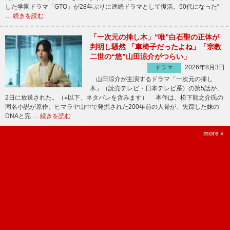
した学園ドラマ「GTO」が28年ぶりに連続ドラマとして復活。50代になった“
…
続きを読む
「一次元の挿し木」“唯”白石聖の正体が
判明し騒然 「車椅子だったよね」「宗教
二世の“悠”山田涼介がつらい」
2026年8月3日
ドラマ
山田涼介が主演するドラマ「一次元の挿し
木」（読売テレビ・日本テレビ系）の第5話が、
2日に放送された。（※以下、ネタバレを含みます） 本作は、松下龍之介氏の
同名小説が原作。ヒマラヤ山中で発掘された200年前の人骨が、失踪した妹の
DNAと完 …
続きを読む
more »