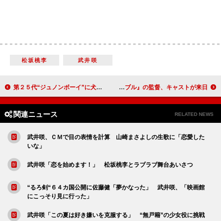
松坂桃李
武井咲
第２５代“ジュノンボーイ”に犬飼貴丈さん 歴代グランプリ受賞者も祝福！
ヒュー・ジャックマンが日本語であいさつ 映画『レ・ミゼラブル』の監督、キャストが来日
関連ニュース
RELATED NEWS
武井咲、ＣＭで目の表情を計算 山崎まさよしの生歌に「恋愛した
いな」
武井咲「恋を始めます！」 松坂桃李とラブラブ舞台あいさつ
“るろ剣“６４カ国公開に佐藤健「夢かなった」 武井咲、「映画館
にこっそり見に行った」
武井咲「この夏は好き嫌いを克服する」 “無戸籍”の少女役に挑戦