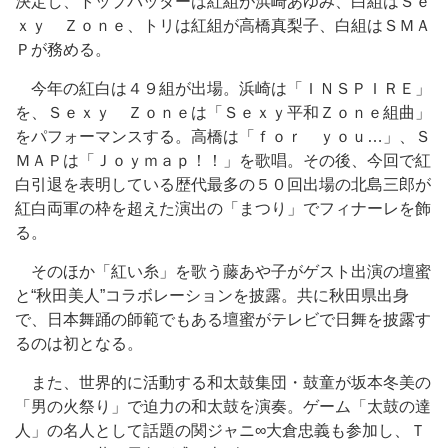
決定し、トップバッターは紅組が浜崎あゆみ、白組はＳｅ
ｘｙ Ｚｏｎｅ、トリは紅組が高橋真梨子、白組はＳＭＡ
Ｐが務める。
今年の紅白は４９組が出場。浜崎は「ＩＮＳＰＩＲＥ」
を、Ｓｅｘｙ Ｚｏｎｅは「Ｓｅｘｙ平和Ｚｏｎｅ組曲」
をパフォーマンスする。高橋は「ｆｏｒ ｙｏｕ…」、Ｓ
ＭＡＰは「Ｊｏｙｍａｐ！！」を歌唱。その後、今回で紅
白引退を表明している歴代最多の５０回出場の北島三郎が
紅白両軍の枠を超えた演出の「まつり」でフィナーレを飾
る。
そのほか「紅い糸」を歌う藤あや子がゲスト出演の壇蜜
と“秋田美人”コラボレーションを披露。共に秋田県出身
で、日本舞踊の師範でもある壇蜜がテレビで日舞を披露す
るのは初となる。
また、世界的に活動する和太鼓集団・鼓童が坂本冬美の
「男の火祭り」で迫力の和太鼓を演奏。ゲーム「太鼓の達
人」の名人として話題の関ジャニ∞大倉忠義も参加し、Ｔ