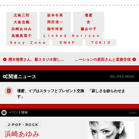
北島三郎
坂本冬美
壇蜜
大倉忠義
岡田准一
杏
浜崎あゆみ
能年玲奈
藤あや子
高橋真梨子
Ｌｉｎｋｅｄ Ｈｏｒｉｚｏｎ
Ｓｅｘｙ Ｚｏｎｅ
ＳＭＡＰ
ＴＯＫＩＯ
樫木裕実さん、新スタジオ探し中 「ホームができるように頑張りたい」
紅白歌合戦、白組司会の嵐がスペシャル対談 大野智、宇宙ステーションの若田さんと直接交信
関連ニュース
RELATED NEWS
壇蜜、イブはスタッフとプレゼント交換 「寂しさを紛らわせま
す」
J-POP・ROCK
浜崎あゆみ