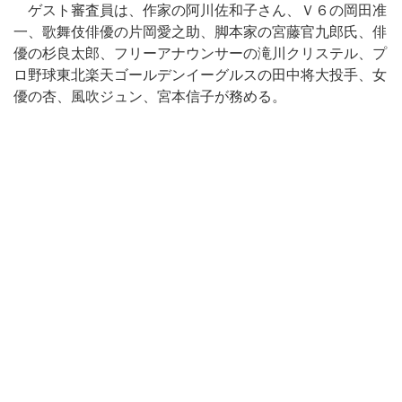
ゲスト審査員は、作家の阿川佐和子さん、Ｖ６の岡田准
一、歌舞伎俳優の片岡愛之助、脚本家の宮藤官九郎氏、俳
優の杉良太郎、フリーアナウンサーの滝川クリステル、プ
ロ野球東北楽天ゴールデンイーグルスの田中将大投手、女
優の杏、風吹ジュン、宮本信子が務める。