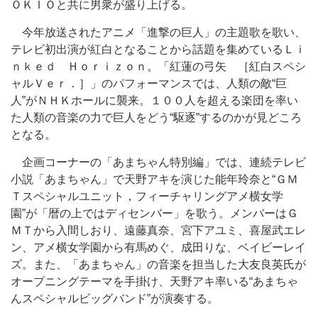
ＯＫＩＯと共に男衆が盛り上げる。
今年放送されたアニメ「進撃の巨人」の主題歌を歌い、
テレビ初出演が紅白となることから話題を集めているＬｉ
ｎｋｅｄ Ｈｏｒｉｚｏｎ。「紅蓮の弓矢 ［紅白スペシ
ャルＶｅｒ．］」のパフォーマンスでは、人類の敵“巨
人”がＮＨＫホールに襲来。１００人を超える楽団を率い
た人類の音楽の力で巨人をどう“駆逐”するのかが見どころ
となる。
企画コーナーの「あまちゃん特別編」では、連続テレビ
小説「あまちゃん」で天野アキを演じた能年玲奈と“ＧＭ
Ｔスペシャルユニット，フィーチャリングアメ横女学
園”が「暦の上ではディセンバー」を歌う。メンバーはＧ
ＭＴから入間しおり、遠藤真奈、宮下アユミ、喜屋武エレ
ン、アメ横女学園から有馬めぐ、成田りな、ベイビーレイ
ズ。また、「あまちゃん」の音楽を担当した大友良英氏が
オープニングテーマを手掛け、天野アキ率いる“あまちゃ
んスペシャルビッグバンド”が演奏する。