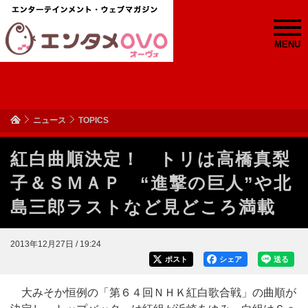
MENU
ニュース
TOPICS
紅白曲順決定！ トリは高橋真梨
子＆ＳＭＡＰ “進撃の巨人”や北
島三郎ラストなど見どころ満載
2013年12月27日 / 19:24
ポスト
シェア
送る
大みそか恒例の「第６４回ＮＨＫ紅白歌合戦」の曲順が