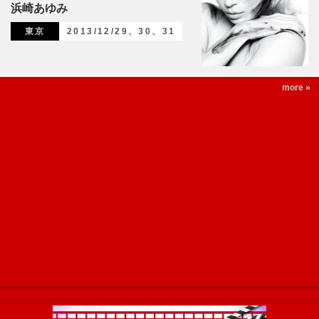
浜崎あゆみ
東京
2013/12/29、30、31
more »