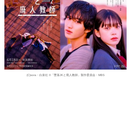
(C)sora・白泉社 ©「墜落JKと廃人教師」製作委員会・MBS