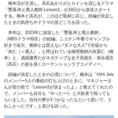
橋本涼が主演し、高石あかりがヒロインを演じるドラマ
「墜落JKと廃人教師 Lesson2」が18日から放送スタート
する。橋本と高石が、このほど取材に応じ、続編が決定し
たときの気持ちやドラマの見どころを語った。
本作は、2023年に放送した「墜落JKと廃人教師」
（MBSドラマ特区）の続編。ニコチン中毒でギャンブル
好きで金欠、教師とは思えない“ダメな大人”で生徒から
「灰仁（＝廃人）」と呼ばれている物理教師の灰葉仁（橋
本）と、成績優秀だがネガティブな女子高校生・落合扇言
（高石）の姿を描くローテンションラブコメディー。
続編が決定したときの心境について、橋本は「HiHi Jets
のメンバー5人の番組の打ち上げのときに、マネジャーさ
んが皆の前で『Lesson2が決まったよ』と教えてくれたの
で、メンバーも自分も『やったー!』と大歓喜で祝っても
らいました。自分の夢が1つかなったなという思いで、う
れしかったです」と喜びを語った。