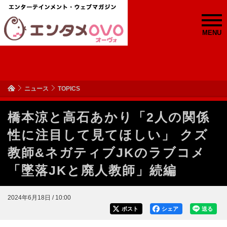
MENU
ニュース
TOPICS
橋本涼と高石あかり「2人の関係
性に注目して見てほしい」 クズ
教師&ネガティブJKのラブコメ
「墜落JKと廃人教師」続編
2024年6月18日 / 10:00
ポスト
シェア
送る