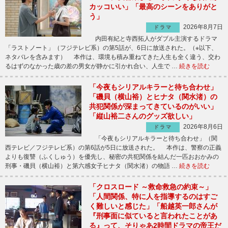
カッコいい」「最高のシーンをありがと
う」
2026年8月7日
ドラマ
内田有紀と寺西拓人がダブル主演するドラマ
「ラストノート」（フジテレビ系）の第5話が、6日に放送された。（※以下、
ネタバレを含みます） 本作は、環境も積み重ねてきた人生も全く違う、交わ
るはずのなかった歳の差の男女が静かに引かれ合い、人生で …
続きを読む
「今夜もシリアルキラーと待ち合わせ」
「磯貝（横山裕）とヒナタ（関水渚）の
共犯関係が深まってきているのがいい」
「縦山裕二さんのグッズ欲しい」
2026年8月6日
ドラマ
「今夜もシリアルキラーと待ち合わせ」（関
西テレビ／フジテレビ系）の第6話が5日に放送された。 本作は、警察の正義
よりも復讐（ふくしゅう）を優先し、秘密の共犯関係を結んだ一匹おおかみの
刑事・磯貝（横山裕）と第六感女子ヒナタ（関水渚）の物語 …
続きを読む
「クロスロード ～救命救急の約束～」
「人間関係、特に人を指導するのはすご
く難しいと感じた」「船越英一郎さんが
『刑事面に似ていると言われたことがあ
る』って、そりゃあ2時間ドラマの帝王だ