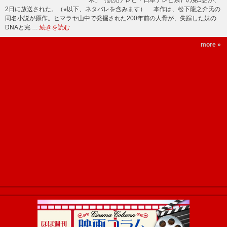
木」（読売テレビ・日本テレビ系）の第5話が、
2日に放送された。（※以下、ネタバレを含みます） 本作は、松下龍之介氏の
同名小説が原作。ヒマラヤ山中で発掘された200年前の人骨が、失踪した妹の
DNAと完 …
続きを読む
more »