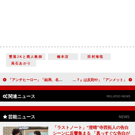
墜落JKと廃人教師
橋本涼
田村海琉
高石あかり
「アンチヒーロー」「結局、名字に色が付く人は全員味方だったんだね」「10人の真犯人を逃すとも、一人の無辜を罰するなかれ」
「アンメット」柏木夫妻（加藤雅也＆赤間麻里子）の夫婦愛に視聴者涙 「『モデルになってもらえませんか？』は反則や」
関連ニュース
RELATED NEWS
芸能ニュース
NEWS
「ラストノート」“澄晴”寺西拓人の告白
シーンに反響集まる 「真っすぐな告白が