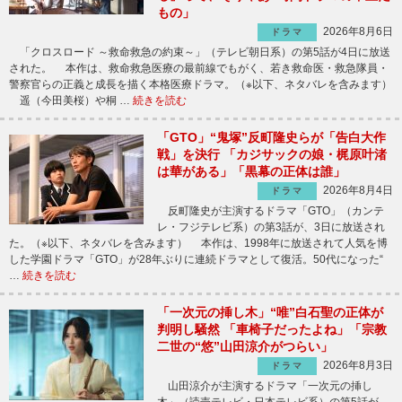
もの」
2026年8月6日
ドラマ
「クロスロード ～救命救急の約束～」（テレビ朝日系）の第5話が4日に放送
された。 本作は、救命救急医療の最前線でもがく、若き救命医・救急隊員・
警察官らの正義と成長を描く本格医療ドラマ。（※以下、ネタバレを含みます）
遥（今田美桜）や桐 …
続きを読む
「GTO」“鬼塚”反町隆史らが「告白大作
戦」を決行 「カジサックの娘・梶原叶渚
は華がある」「黒幕の正体は誰」
2026年8月4日
ドラマ
反町隆史が主演するドラマ「GTO」（カンテ
レ・フジテレビ系）の第3話が、3日に放送され
た。（※以下、ネタバレを含みます） 本作は、1998年に放送されて人気を博
した学園ドラマ「GTO」が28年ぶりに連続ドラマとして復活。50代になった“
…
続きを読む
「一次元の挿し木」“唯”白石聖の正体が
判明し騒然 「車椅子だったよね」「宗教
二世の“悠”山田涼介がつらい」
2026年8月3日
ドラマ
山田涼介が主演するドラマ「一次元の挿し