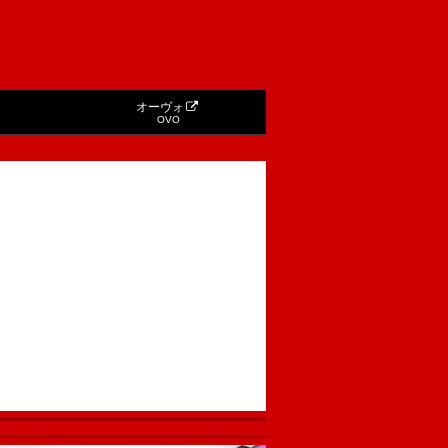
オーヴォ
OVO