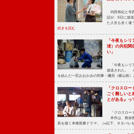
内田有紀と寺西
話が、6日に放
た人生も全く違
続きを読む
「今夜もシリ
渚）の共犯関
い」
「今夜もシリア
放送された。 
を結んだ一匹おおかみの刑事・磯貝（横山裕）
「クロスロー
ごく難しいと
とがある』っ
「クロスロード
本作は、救命救
長を描く本格医療ドラマ。（※以下、ネタバレ