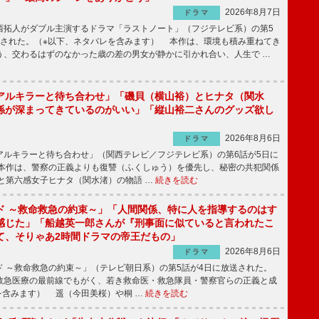
2026年8月7日
ドラマ
拓人がダブル主演するドラマ「ラストノート」（フジテレビ系）の第5
送された。（※以下、ネタバレを含みます） 本作は、環境も積み重ねてき
う、交わるはずのなかった歳の差の男女が静かに引かれ合い、人生で …
アルキラーと待ち合わせ」「磯貝（横山裕）とヒナタ（関水
係が深まってきているのがいい」「縦山裕二さんのグッズ欲し
2026年8月6日
ドラマ
ルキラーと待ち合わせ」（関西テレビ／フジテレビ系）の第6話が5日に
本作は、警察の正義よりも復讐（ふくしゅう）を優先し、秘密の共犯関係
と第六感女子ヒナタ（関水渚）の物語 …
続きを読む
ド ～救命救急の約束～」「人間関係、特に人を指導するのはす
感じた」「船越英一郎さんが『刑事面に似ていると言われたこ
て、そりゃあ2時間ドラマの帝王だもの」
2026年8月6日
ドラマ
 ～救命救急の約束～」（テレビ朝日系）の第5話が4日に放送された。
急医療の最前線でもがく、若き救命医・救急隊員・警察官らの正義と成
を含みます） 遥（今田美桜）や桐 …
続きを読む