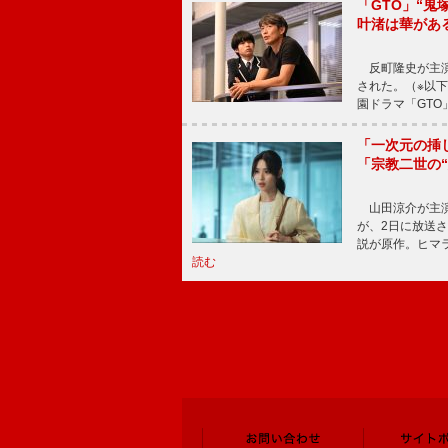
「GTO」“
叶渚は華があ
反町隆史が主演
された。（※以
園ドラマ「GTO
「一次元の挿
「宗教二世の
山田涼介が主演
が、2日に放送
説が原作。ヒマラ
読む