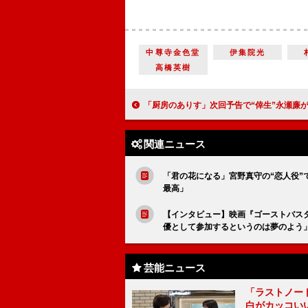
中尊寺金色堂
伊集院光
高橋英樹
「厨房のありす」次回予告で“倖生”永瀬廉が過去を告白 「どんな過去があるのか楽しみ」「波乱
関連ニュース
「君の花になる」宮野真守の“恋人役
最高」
【インタビュー】映画『ゴーストバス
優として参加するというのは夢のよう
芸能ニュース
「ラストノー
白がカッコい