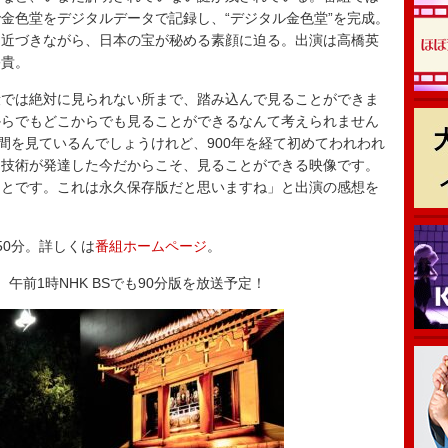
金色堂をデジタルデータで記録し、“デジタル金色堂”を完成。
に近づきながら、日本の宝が秘める素顔に迫る。出演は高橋英
裕貴。
では絶対に見られない所まで、踏み込んで見ることができま
からでもどこからでも見ることができるなんて考えられません
瞬間を見ているんでしょうけれど、900年を経て初めてわれわれ
。技術が発達した今だからこそ、見ることができる映像です。
ことです。これは永久保存版だと思いますね」と出演の感想を
50分。詳しくは
番組ホームページ
。
、午前1時NHK BSでも90分版を放送予定！