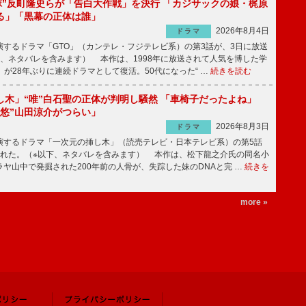
鬼塚”反町隆史らが「告白大作戦」を決行 「カジサックの娘・梶原
る」「黒幕の正体は誰」
2026年8月4日
ドラマ
するドラマ「GTO」（カンテレ・フジテレビ系）の第3話が、3日に放送
下、ネタバレを含みます） 本作は、1998年に放送されて人気を博した学
」が28年ぶりに連続ドラマとして復活。50代になった“ …
続きを読む
し木」“唯”白石聖の正体が判明し騒然 「車椅子だったよね」
“悠”山田涼介がつらい」
2026年8月3日
ドラマ
するドラマ「一次元の挿し木」（読売テレビ・日本テレビ系）の第5話
された。（※以下、ネタバレを含みます） 本作は、松下龍之介氏の同名小
ヤ山中で発掘された200年前の人骨が、失踪した妹のDNAと完 …
続きを
more »