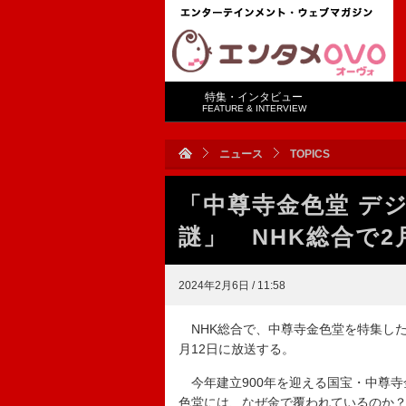
特集・インタビュー
FEATURE & INTERVIEW
ニュース
TOPICS
「中尊寺金色堂 デ
謎」 NHK総合で2
2024年2月6日 / 11:58
NHK総合で、中尊寺金色堂を特集した
月12日に放送する。
今年建立900年を迎える国宝・中尊寺
色堂には、なぜ金で覆われているのか