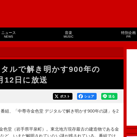
ニュース
音楽
特別企画
NEWS
MUSIC
PR
ジタルで解き明かす900年の
月12日に放送
ポスト
シェア
送る
番組、「中尊寺金色堂 デジタルで解き明かす900年の謎」を2
金色堂（岩手県平泉町）。東北地方現存最古の建造物である金
？など、いまだ解明されていない謎が残されている。番組では