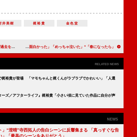
村井美樹
梶裕貴
金色堂
は避けられない」
「春になったら」“雅彦”木梨憲武と“神”中井貴一の再会に反響 「ジジイのじゃれ合いや青春が面白かった」「めっちゃ泣いた」
RELATED NEWS
”で梶裕貴が登場 「マモちゃんと梶くんがラブラブでかわいい」「人選
ターズ／アフターライフ』梶裕貴「小さい頃に見ていた作品に自分が声
」
NEWS
ト」“澄晴”寺西拓人の告白シーンに反響集まる 「真っすぐな告
い」「最高のシーンをありがとう」