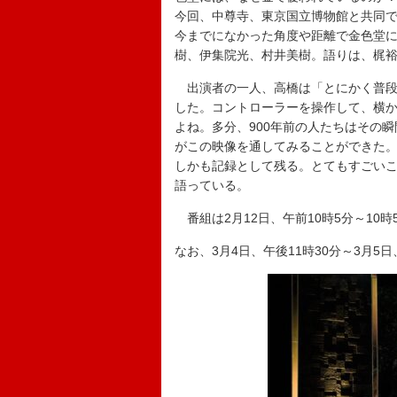
今回、中尊寺、東京国立博物館と共同で
今までになかった角度や距離で金色堂
樹、伊集院光、村井美樹。語りは、梶
出演者の一人、高橋は「とにかく普段
した。コントローラーを操作して、横
よね。多分、900年前の人たちはその
がこの映像を通してみることができた
しかも記録として残る。とてもすごい
語っている。
番組は2月12日、午前10時5分～10時
なお、3月4日、午後11時30分～3月5日