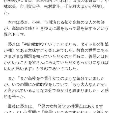
作発表が１６日、東京都内で行われ、出演の榮倉奈々、小
林聡美、市川実日子、松村北斗、千葉雄大ほかが登壇し
た。
本作は榮倉、小林、市川演じる都立高校の３人の教師
が、高額の金銭と引き換えに悪をもって悪を征するという
異色ドラマ。
榮倉は「初の教師役ということよりも、タイトルの衝撃
が強くてある意味すごく楽しみでした。教育の世界にある
さまざまな問題を知っていただくのと同時に、善悪とは何
かということを皆さんに考えていただくきっかけになれば
いいと思います」と笑顔であいさつした。
また「まだ高校を卒業仕立てのような気分でいました
が、いつの間にか教師役をしていて『もう大人なんだぞ』
と言われているような気分で身が引き締まりました」と感
想を語った。
最後に榮倉は、「“黒の女教師”との共通点はあります
か？」という質問に「腹黒いところですかねぇ」と答えて