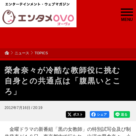
MENU
ニュース
TOPICS
榮倉奈々が冷酷な教師役に挑む
自身との共通点は「腹黒いとこ
ろ」
2012年7月16日 / 20:19
ポスト
シェア
送る
金曜ドラマの新番組「黒の女教師」の特別試写会及び制