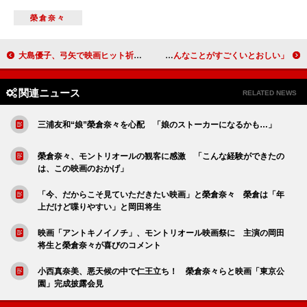
榮倉奈々
大島優子、弓矢で映画ヒット祈願 男性のハートを射止めるのは、まだ先？
宮崎あおい、映画主題歌に涙 「いろんなことがすごくいとおしい」
関連ニュース
RELATED NEWS
三浦友和“娘”榮倉奈々を心配 「娘のストーカーになるかも…」
榮倉奈々、モントリオールの観客に感激 「こんな経験ができたの
は、この映画のおかげ」
「今、だからこそ見ていただきたい映画」と榮倉奈々 榮倉は「年
上だけど喋りやすい」と岡田将生
映画「アントキノイノチ」、モントリオール映画祭に 主演の岡田
将生と榮倉奈々が喜びのコメント
小西真奈美、悪天候の中で仁王立ち！ 榮倉奈々らと映画「東京公
園」完成披露会見