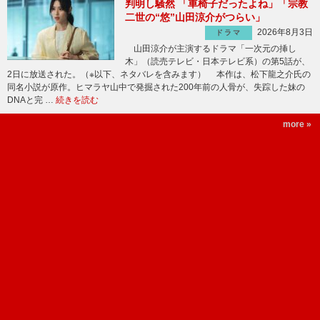
判明し騒然 「車椅子だったよね」「宗教
二世の“悠”山田涼介がつらい」
2026年8月3日
ドラマ
山田涼介が主演するドラマ「一次元の挿し
木」（読売テレビ・日本テレビ系）の第5話が、
2日に放送された。（※以下、ネタバレを含みます） 本作は、松下龍之介氏の
同名小説が原作。ヒマラヤ山中で発掘された200年前の人骨が、失踪した妹の
DNAと完 …
続きを読む
more »