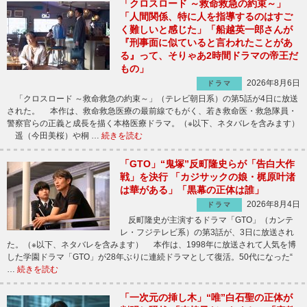
「クロスロード ～救命救急の約束～」
「人間関係、特に人を指導するのはすご
く難しいと感じた」「船越英一郎さんが
『刑事面に似ていると言われたことがあ
る』って、そりゃあ2時間ドラマの帝王だ
もの」
2026年8月6日
ドラマ
「クロスロード ～救命救急の約束～」（テレビ朝日系）の第5話が4日に放送
された。 本作は、救命救急医療の最前線でもがく、若き救命医・救急隊員・
警察官らの正義と成長を描く本格医療ドラマ。（※以下、ネタバレを含みます）
遥（今田美桜）や桐 …
続きを読む
「GTO」“鬼塚”反町隆史らが「告白大作
戦」を決行 「カジサックの娘・梶原叶渚
は華がある」「黒幕の正体は誰」
2026年8月4日
ドラマ
反町隆史が主演するドラマ「GTO」（カンテ
レ・フジテレビ系）の第3話が、3日に放送され
た。（※以下、ネタバレを含みます） 本作は、1998年に放送されて人気を博
した学園ドラマ「GTO」が28年ぶりに連続ドラマとして復活。50代になった“
…
続きを読む
「一次元の挿し木」“唯”白石聖の正体が