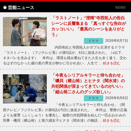
芸能ニュース
NEWS
「ラストノート」“澄晴”寺西拓人の告白
シーンに反響集まる 「真っすぐな告白が
カッコいい」「最高のシーンをありがと
う」
2026年8月7日
ドラマ
内田有紀と寺西拓人がダブル主演するドラマ
「ラストノート」（フジテレビ系）の第5話が、6日に放送された。（※以下、
ネタバレを含みます） 本作は、環境も積み重ねてきた人生も全く違う、交わ
るはずのなかった歳の差の男女が静かに引かれ合い、人生で …
続きを読む
「今夜もシリアルキラーと待ち合わせ」
「磯貝（横山裕）とヒナタ（関水渚）の
共犯関係が深まってきているのがいい」
「縦山裕二さんのグッズ欲しい」
2026年8月6日
ドラマ
「今夜もシリアルキラーと待ち合わせ」（関
西テレビ／フジテレビ系）の第6話が5日に放送された。 本作は、警察の正義
よりも復讐（ふくしゅう）を優先し、秘密の共犯関係を結んだ一匹おおかみの
刑事・磯貝（横山裕）と第六感女子ヒナタ（関水渚）の物語 …
続きを読む