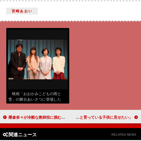
宮崎あおい
映画「おおかみこどもの雨と
雪」の舞台あいさつに登場した
（左から）細田守監督、宮崎あお
い、アン・サリー、高木正勝氏
榮倉奈々が冷酷な教師役に挑む 自身との共通点は「腹黒いところ」
相田翔子「あっという間に」デビューから２４年 「すくすくと育っている子供に見せたい」
関連ニュース
RELATED NEWS