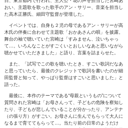
日、東京都内で行われ、主人公・花の声を担当した宮崎あ
おい、主題歌を歌った歌手のアン・サリー、音楽を担当し
た高木正勝氏、細田守監督が登壇した。
イベントでは、自身も２児の母であるアン・サリーが高
木氏の伴奏に合わせて主題歌「おかあさんの唄」を披露。
舞台の袖で聴いていた宮崎は「すみません、泣いちゃっ
て…。いろんなことがすごくいとおしいなあと思いながら
聴かせていただきました」と語り、言葉を詰まらせた。
また、「試写でこの歌を聴いたとき、すごい歌詞だなあ
と思っていたら、最後のクレジットで歌詞を書いたのが細
田監督と知って、やっぱり監督はすごいと思いました」と
語った。
最後に、本作のテーマである“母親というもの”について
質問された宮崎は「お母さんって、子どもの危険を察知し
たり、子どもが悲しんでいることが分かったり、アンテナ
（の張り方）がすごい。お母さんに生んでもらって大人に
なるまで育ててもらって…。当たり前の日常のようだけ