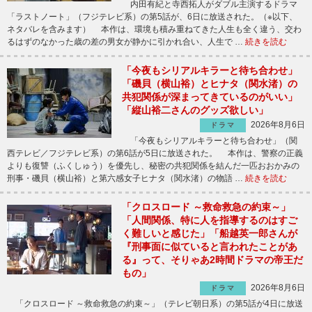
内田有紀と寺西拓人がダブル主演するドラマ
「ラストノート」（フジテレビ系）の第5話が、6日に放送された。（※以下、
ネタバレを含みます） 本作は、環境も積み重ねてきた人生も全く違う、交わ
るはずのなかった歳の差の男女が静かに引かれ合い、人生で …
続きを読む
「今夜もシリアルキラーと待ち合わせ」
「磯貝（横山裕）とヒナタ（関水渚）の
共犯関係が深まってきているのがいい」
「縦山裕二さんのグッズ欲しい」
2026年8月6日
ドラマ
「今夜もシリアルキラーと待ち合わせ」（関
西テレビ／フジテレビ系）の第6話が5日に放送された。 本作は、警察の正義
よりも復讐（ふくしゅう）を優先し、秘密の共犯関係を結んだ一匹おおかみの
刑事・磯貝（横山裕）と第六感女子ヒナタ（関水渚）の物語 …
続きを読む
「クロスロード ～救命救急の約束～」
「人間関係、特に人を指導するのはすご
く難しいと感じた」「船越英一郎さんが
『刑事面に似ていると言われたことがあ
る』って、そりゃあ2時間ドラマの帝王だ
もの」
2026年8月6日
ドラマ
「クロスロード ～救命救急の約束～」（テレビ朝日系）の第5話が4日に放送