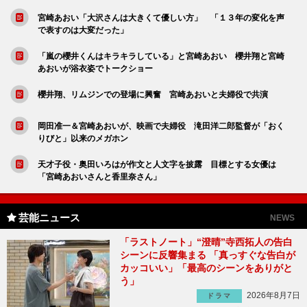
宮崎あおい「大沢さんは大きくて優しい方」 「１３年の変化を声
で表すのは大変だった」
「嵐の櫻井くんはキラキラしている」と宮崎あおい 櫻井翔と宮崎
あおいが浴衣姿でトークショー
櫻井翔、リムジンでの登場に興奮 宮崎あおいと夫婦役で共演
岡田准一＆宮崎あおいが、映画で夫婦役 滝田洋二郎監督が「おく
りびと」以来のメガホン
天才子役・奥田いろはが作文と人文字を披露 目標とする女優は
「宮崎あおいさんと香里奈さん」
芸能ニュース
NEWS
「ラストノート」“澄晴”寺西拓人の告白
シーンに反響集まる 「真っすぐな告白が
カッコいい」「最高のシーンをありがと
う」
2026年8月7日
ドラマ