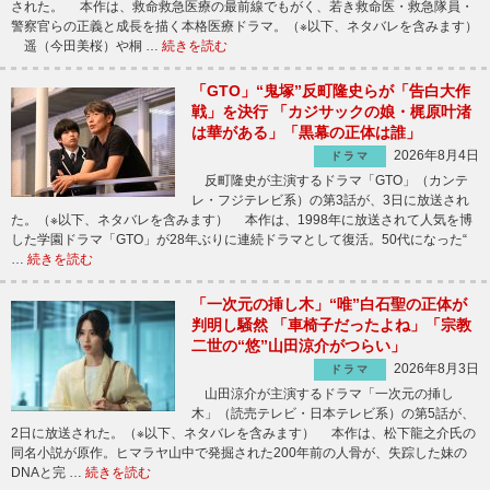
された。 本作は、救命救急医療の最前線でもがく、若き救命医・救急隊員・
警察官らの正義と成長を描く本格医療ドラマ。（※以下、ネタバレを含みます）
遥（今田美桜）や桐 …
続きを読む
「GTO」“鬼塚”反町隆史らが「告白大作
戦」を決行 「カジサックの娘・梶原叶渚
は華がある」「黒幕の正体は誰」
2026年8月4日
ドラマ
反町隆史が主演するドラマ「GTO」（カンテ
レ・フジテレビ系）の第3話が、3日に放送され
た。（※以下、ネタバレを含みます） 本作は、1998年に放送されて人気を博
した学園ドラマ「GTO」が28年ぶりに連続ドラマとして復活。50代になった“
…
続きを読む
「一次元の挿し木」“唯”白石聖の正体が
判明し騒然 「車椅子だったよね」「宗教
二世の“悠”山田涼介がつらい」
2026年8月3日
ドラマ
山田涼介が主演するドラマ「一次元の挿し
木」（読売テレビ・日本テレビ系）の第5話が、
2日に放送された。（※以下、ネタバレを含みます） 本作は、松下龍之介氏の
同名小説が原作。ヒマラヤ山中で発掘された200年前の人骨が、失踪した妹の
DNAと完 …
続きを読む