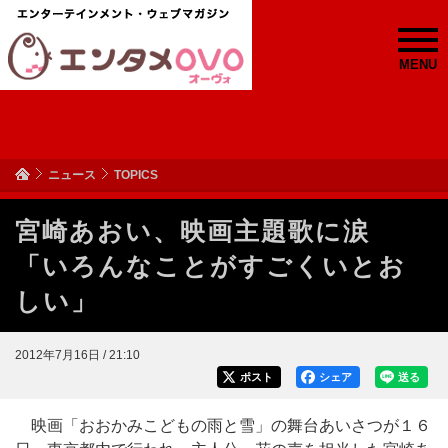
MENU
ニュース
TOPICS
宮崎あおい、映画主題歌に涙
「いろんなことがすごくいとお
しい」
2012年7月16日 / 21:10
ポスト
シェア
送る
映画「おおかみこどもの雨と雪」の舞台あいさつが１６