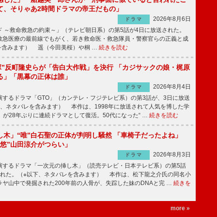
て、そりゃあ2時間ドラマの帝王だもの」
2026年8月6日
ドラマ
 ～救命救急の約束～」（テレビ朝日系）の第5話が4日に放送された。
急医療の最前線でもがく、若き救命医・救急隊員・警察官らの正義と成
を含みます） 遥（今田美桜）や桐 …
続きを読む
鬼塚”反町隆史らが「告白大作戦」を決行 「カジサックの娘・梶原
る」「黒幕の正体は誰」
2026年8月4日
ドラマ
するドラマ「GTO」（カンテレ・フジテレビ系）の第3話が、3日に放送
下、ネタバレを含みます） 本作は、1998年に放送されて人気を博した学
」が28年ぶりに連続ドラマとして復活。50代になった“ …
続きを読む
し木」“唯”白石聖の正体が判明し騒然 「車椅子だったよね」
“悠”山田涼介がつらい」
2026年8月3日
ドラマ
するドラマ「一次元の挿し木」（読売テレビ・日本テレビ系）の第5話
された。（※以下、ネタバレを含みます） 本作は、松下龍之介氏の同名小
ヤ山中で発掘された200年前の人骨が、失踪した妹のDNAと完 …
続きを
more »