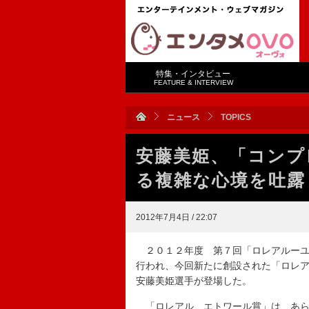
特集・インタビュー
FEATURE & INTERVIEW
ニュース
TOPICS
安藤美姫、「コンプ
る複雑な心境を吐露
2012年7月4日 / 22:07
２０１２年度 第７回「ロレアルーユ
行われ、今回新たに創設された「ロレ
安藤美姫選手が登場した。
「ロレアル エトワール賞」は、あら