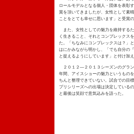
ロールモデルとなる個人・団体を表彰
賞を頂いてきましたが、女性として素
ことをとても幸せに思います」と受賞
また、女性としての魅力を維持するため
く生きること、それとコンプレックス
た。「ちなみにコンプレックスは？」
はにかみながら明かし、「でも自分の
と捉えるようにしています」と付け加
２０１２―２０１３シーズンのグラン
年間、アイスショーの魅力というもの
ちんと整理できていない。試合での目
プリシリーズへの出場は決定している
と最後は笑顔で意気込みを語った。