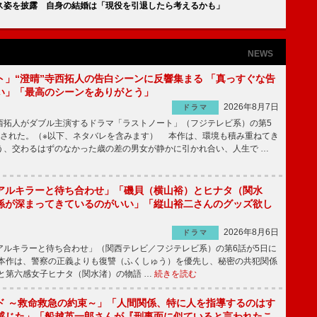
ス姿を披露 自身の結婚は「現役を引退したら考えるかも」
NEWS
ト」“澄晴”寺西拓人の告白シーンに反響集まる 「真っすぐな告
い」「最高のシーンをありがとう」
2026年8月7日
ドラマ
拓人がダブル主演するドラマ「ラストノート」（フジテレビ系）の第5
送された。（※以下、ネタバレを含みます） 本作は、環境も積み重ねてき
う、交わるはずのなかった歳の差の男女が静かに引かれ合い、人生で …
アルキラーと待ち合わせ」「磯貝（横山裕）とヒナタ（関水
係が深まってきているのがいい」「縦山裕二さんのグッズ欲し
2026年8月6日
ドラマ
ルキラーと待ち合わせ」（関西テレビ／フジテレビ系）の第6話が5日に
本作は、警察の正義よりも復讐（ふくしゅう）を優先し、秘密の共犯関係
と第六感女子ヒナタ（関水渚）の物語 …
続きを読む
ド ～救命救急の約束～」「人間関係、特に人を指導するのはす
感じた」「船越英一郎さんが『刑事面に似ていると言われたこ