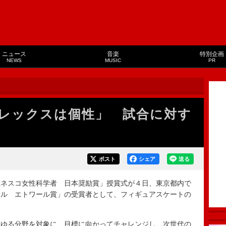
ニュース
音楽
特別企画
NEWS
MUSIC
PR
レックスは個性」 試合に対す
ポスト
シェア
送る
ネスコ女性科学者 日本奨励賞」授賞式が４日、東京都内で
アル エトワール賞」の受賞者として、フィギュアスケートの
ゆる分野を対象に、目標に向かってチャレンジし、次世代の