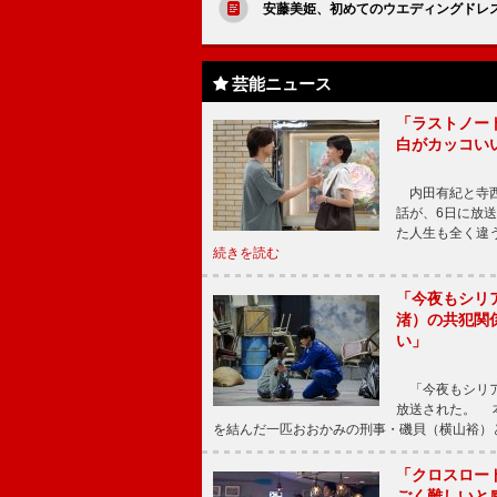
安藤美姫、初めてのウエディングドレ
芸能ニュース
「ラストノー
白がカッコい
内田有紀と寺西
話が、6日に放
た人生も全く違
続きを読む
「今夜もシリ
渚）の共犯関
い」
「今夜もシリア
放送された。 
を結んだ一匹おおかみの刑事・磯貝（横山裕）
「クロスロー
ごく難しいと