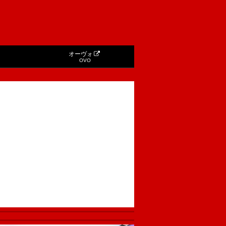
オーヴォ
OVO