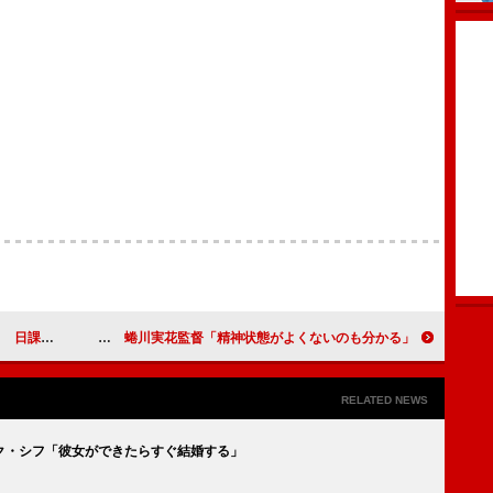
計に乗ること
沢尻エリカ、７月１４日に完全復帰！？ 蜷川実花監督「精神状態がよくないのも分かる」
RELATED NEWS
ク・シフ「彼女ができたらすぐ結婚する」