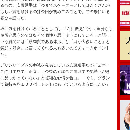
するもの。安藤選手は「今までスケーターとしてはたくさんの
晴らしい賞を頂けるのは今回が初めてのことで、この場にいる
の喜びを語った。
に気を付けていることとしては「“右に倣え”でなく自分らし
を短所と思うのではなくて個性と思うようにしている」と語っ
という質問には「筋肉質である体形」と「口が大きいこと」と
『笑顔を好き』と言ってくれる人も多いのでチャームポイント
えた。
プリシリーズへの参戦を発表している安藤選手だが「去年１
をこの目で見て、正直、（今後の）試合に向けての気持ちがき
標は見つかっていない」と複雑な心情を告白。「でも、グラン
ので気持ちを１００パーセントにもっていけるようにしたい」