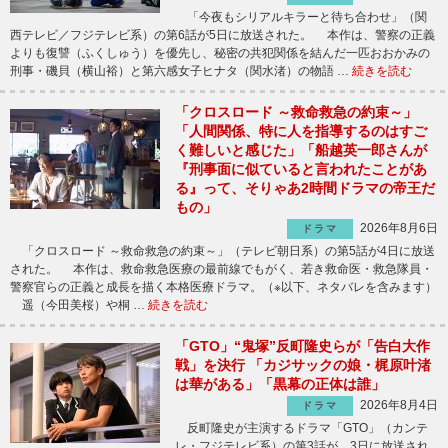
「今夜もシリアルキラーと待ち合わせ」（関
西テレビ／フジテレビ系）の第6話が5日に放送された。 本作は、警察の正義
よりも復讐（ふくしゅう）を優先し、秘密の共犯関係を結んだ一匹おおかみの
刑事・磯貝（横山裕）と第六感女子ヒナタ（関水渚）の物語 …
続きを読む
「クロスロード ～救命救急の約束～」
「人間関係、特に人を指導するのはすご
く難しいと感じた」「船越英一郎さんが
『刑事面に似ていると言われたことがあ
る』って、そりゃあ2時間ドラマの帝王だ
もの」
2026年8月6日
ドラマ
「クロスロード ～救命救急の約束～」（テレビ朝日系）の第5話が4日に放送
された。 本作は、救命救急医療の最前線でもがく、若き救命医・救急隊員・
警察官らの正義と成長を描く本格医療ドラマ。（※以下、ネタバレを含みます）
遥（今田美桜）や桐 …
続きを読む
「GTO」“鬼塚”反町隆史らが「告白大作
戦」を決行 「カジサックの娘・梶原叶渚
は華がある」「黒幕の正体は誰」
2026年8月4日
ドラマ
反町隆史が主演するドラマ「GTO」（カンテ
レ・フジテレビ系）の第3話が、3日に放送され