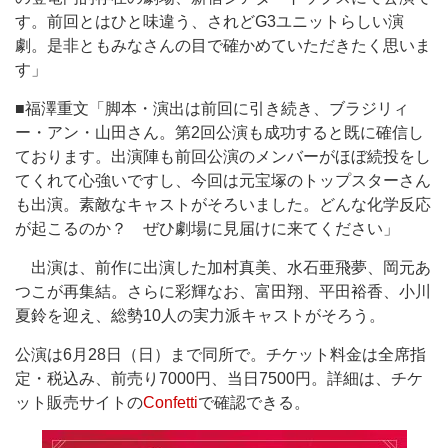
す。前回とはひと味違う、されどG3ユニットらしい演
劇。是非ともみなさんの目で確かめていただきたく思いま
す」
■福澤重文「脚本・演出は前回に引き続き、ブラジリィ
ー・アン・山田さん。第2回公演も成功すると既に確信し
ております。出演陣も前回公演のメンバーがほぼ続投をし
てくれて心強いですし、今回は元宝塚のトップスターさん
も出演。素敵なキャストがそろいました。どんな化学反応
が起こるのか？ ぜひ劇場に見届けに来てください」
出演は、前作に出演した加村真美、水石亜飛夢、岡元あ
つこが再集結。さらに彩輝なお、富田翔、平田裕香、小川
夏鈴を迎え、総勢10人の実力派キャストがそろう。
公演は6月28日（日）まで同所で。チケット料金は全席指
定・税込み、前売り7000円、当日7500円。詳細は、チケ
ット販売サイトの
Confetti
で確認できる。