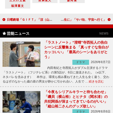
三人の父親
吉満寛人
森岡豊
福澤重文
日曜劇場「ＧＩＦＴ」「涼（山田裕貴）と人香（有村架純）と圭二郎（本田響矢）は三角関係になるのかな」「今後は、伍鉄（堤真一）と昊（玉森裕太）の親子関係の変化も見どころになる」
「サバ缶、宇宙へ行く」3期生・井畑と佐伯の熱い友情に「涙した」 次回予告に反響「“奈未”出口夏希に胸熱」「あの妹が高校生に」
芸能ニュース
NEWS
「ラストノート」“澄晴”寺西拓人の告白
シーンに反響集まる 「真っすぐな告白が
カッコいい」「最高のシーンをありがと
う」
2026年8月7日
ドラマ
内田有紀と寺西拓人がダブル主演するドラマ
「ラストノート」（フジテレビ系）の第5話が、6日に放送された。（※以下、
ネタバレを含みます） 本作は、環境も積み重ねてきた人生も全く違う、交わ
るはずのなかった歳の差の男女が静かに引かれ合い、人生で …
続きを読む
「今夜もシリアルキラーと待ち合わせ」
「磯貝（横山裕）とヒナタ（関水渚）の
共犯関係が深まってきているのがいい」
「縦山裕二さんのグッズ欲しい」
2026年8月6日
ドラマ