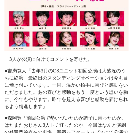
3人が公演に向けてコメントを寄せた。
■吉満寛人「去年3月のG3ユニット初回公演は大盛況のう
ちに終演。最終日のスタンディングオベーションは今も目
に焼き付いています。一同、温かい拍手に喜びと感動をい
ただきました。あの喜びと感動をもう一度という思いを胸
に、今年もやります。昨年を超える喜びと感動を届けられ
るよう精進します」
■森岡豊「前回公演で勢いづいたのか調子に乗ったのか、
はたまたおじさん3人トチ狂ったのか、今回はなんと演劇
の登竜門的存在の劇場、新宿シアタートップスにて公演で