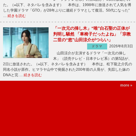
た。（※以下、ネタバレを含みます） 本作は、1998年に放送されて人気を博
した学園ドラマ「GTO」が28年ぶりに連続ドラマとして復活。50代になった“
…
続きを読む
「一次元の挿し木」“唯”白石聖の正体が
判明し騒然 「車椅子だったよね」「宗教
二世の“悠”山田涼介がつらい」
2026年8月3日
ドラマ
山田涼介が主演するドラマ「一次元の挿し
木」（読売テレビ・日本テレビ系）の第5話が、
2日に放送された。（※以下、ネタバレを含みます） 本作は、松下龍之介氏の
同名小説が原作。ヒマラヤ山中で発掘された200年前の人骨が、失踪した妹の
DNAと完 …
続きを読む
more »