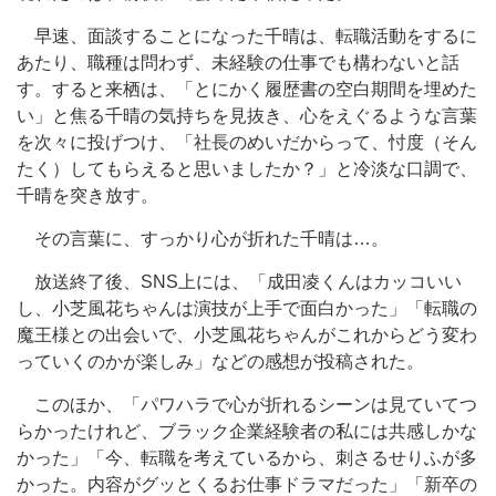
早速、面談することになった千晴は、転職活動をするに
あたり、職種は問わず、未経験の仕事でも構わないと話
す。すると来栖は、「とにかく履歴書の空白期間を埋めた
い」と焦る千晴の気持ちを見抜き、心をえぐるような言葉
を次々に投げつけ、「社長のめいだからって、忖度（そん
たく）してもらえると思いましたか？」と冷淡な口調で、
千晴を突き放す。
その言葉に、すっかり心が折れた千晴は…。
放送終了後、SNS上には、「成田凌くんはカッコいい
し、小芝風花ちゃんは演技が上手で面白かった」「転職の
魔王様との出会いで、小芝風花ちゃんがこれからどう変わ
っていくのかが楽しみ」などの感想が投稿された。
このほか、「パワハラで心が折れるシーンは見ていてつ
らかったけれど、ブラック企業経験者の私には共感しかな
かった」「今、転職を考えているから、刺さるせりふが多
かった。内容がグッとくるお仕事ドラマだった」「新卒の