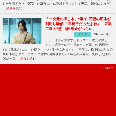
した学園ドラマ「GTO」が28年ぶりに連続ドラマとして復活。50代になった“
…
続きを読む
「一次元の挿し木」“唯”白石聖の正体が
判明し騒然 「車椅子だったよね」「宗教
二世の“悠”山田涼介がつらい」
2026年8月3日
ドラマ
山田涼介が主演するドラマ「一次元の挿し
木」（読売テレビ・日本テレビ系）の第5話が、
2日に放送された。（※以下、ネタバレを含みます） 本作は、松下龍之介氏の
同名小説が原作。ヒマラヤ山中で発掘された200年前の人骨が、失踪した妹の
DNAと完 …
続きを読む
more »