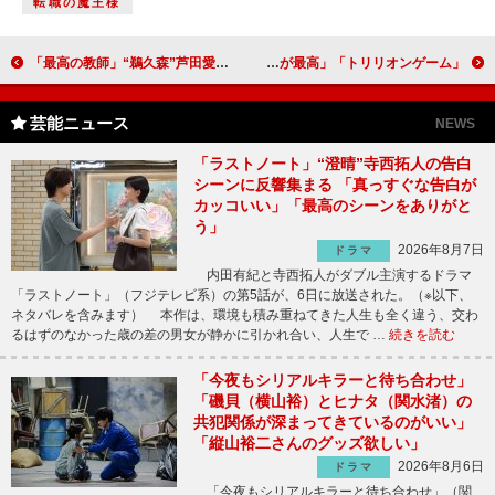
転職の魔王様
「最高の教師」“鵜久森”芦田愛菜の独白に「最終回のような白熱ぶり」
「トリリオンゲーム」目黒蓮＆佐野勇斗は“最強のコンビ” 「豪快でテンション高めな目黒蓮の演技が最高」
芸能ニュース
NEWS
「ラストノート」“澄晴”寺西拓人の告白
シーンに反響集まる 「真っすぐな告白が
カッコいい」「最高のシーンをありがと
う」
2026年8月7日
ドラマ
内田有紀と寺西拓人がダブル主演するドラマ
「ラストノート」（フジテレビ系）の第5話が、6日に放送された。（※以下、
ネタバレを含みます） 本作は、環境も積み重ねてきた人生も全く違う、交わ
るはずのなかった歳の差の男女が静かに引かれ合い、人生で …
続きを読む
「今夜もシリアルキラーと待ち合わせ」
「磯貝（横山裕）とヒナタ（関水渚）の
共犯関係が深まってきているのがいい」
「縦山裕二さんのグッズ欲しい」
2026年8月6日
ドラマ
「今夜もシリアルキラーと待ち合わせ」（関