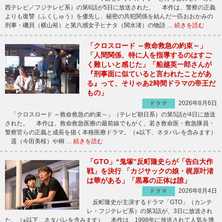
西テレビ／フジテレビ系）の第6話が5日に放送された。 本作は、警察の正義
よりも復讐（ふくしゅう）を優先し、秘密の共犯関係を結んだ一匹おおかみの
刑事・磯貝（横山裕）と第六感女子ヒナタ（関水渚）の物語 …
続きを読む
「クロスロード ～救命救急の約束～」
「人間関係、特に人を指導するのはすご
く難しいと感じた」「船越英一郎さんが
『刑事面に似ていると言われたことがあ
る』って、そりゃあ2時間ドラマの帝王だ
もの」
2026年8月6日
ドラマ
「クロスロード ～救命救急の約束～」（テレビ朝日系）の第5話が4日に放送
された。 本作は、救命救急医療の最前線でもがく、若き救命医・救急隊員・
警察官らの正義と成長を描く本格医療ドラマ。（※以下、ネタバレを含みます）
遥（今田美桜）や桐 …
続きを読む
「GTO」“鬼塚”反町隆史らが「告白大作
戦」を決行 「カジサックの娘・梶原叶渚
は華がある」「黒幕の正体は誰」
2026年8月4日
ドラマ
反町隆史が主演するドラマ「GTO」（カンテ
レ・フジテレビ系）の第3話が、3日に放送され
た。（※以下、ネタバレを含みます） 本作は、1998年に放送されて人気を博