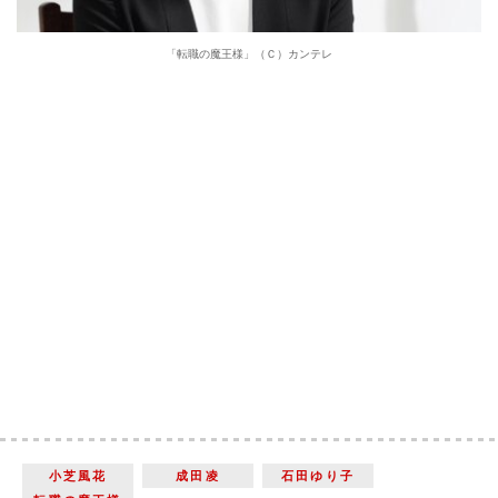
「転職の魔王様」（Ｃ）カンテレ
小芝風花
成田凌
石田ゆり子