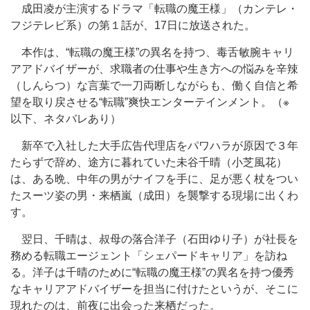
成田凌が主演するドラマ「転職の魔王様」（カンテレ・
フジテレビ系）の第１話が、17日に放送された。
本作は、“転職の魔王様”の異名を持つ、毒舌敏腕キャリ
アアドバイザーが、求職者の仕事や生き方への悩みを辛辣
（しんらつ）な言葉で一刀両断しながらも、働く自信と希
望を取り戻させる“転職”爽快エンターテインメント。（※
以下、ネタバレあり）
新卒で入社した大手広告代理店をパワハラが原因で３年
たらずで辞め、途方に暮れていた未谷千晴（小芝風花）
は、ある晩、中年の男がナイフを手に、足が悪く杖をつい
たスーツ姿の男・来栖嵐（成田）を襲撃する現場に出くわ
す。
翌日、千晴は、叔母の落合洋子（石田ゆり子）が社長を
務める転職エージェント「シェパードキャリア」を訪ね
る。洋子は千晴のために“転職の魔王様”の異名を持つ優秀
なキャリアアドバイザーを担当に付けたというが、そこに
現れたのは、前夜に出会った来栖だった。