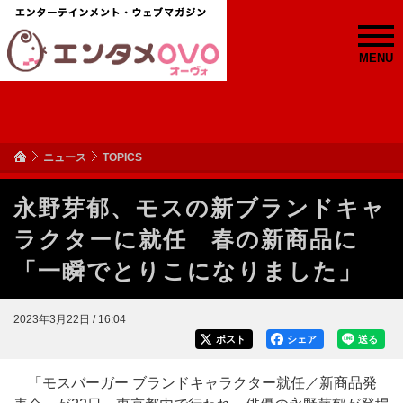
MENU
ニュース
TOPICS
永野芽郁、モスの新ブランドキャ
ラクターに就任 春の新商品に
「一瞬でとりこになりました」
2023年3月22日 / 16:04
ポスト
シェア
送る
「モスバーガー ブランドキャラクター就任／新商品発