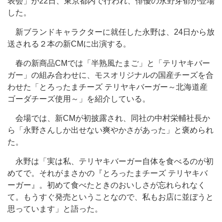
表会」が22日、東京都内で行われ、俳優の永野芽郁が登場
した。
新ブランドキャラクターに就任した永野は、24日から放
送される２本の新CMに出演する。
春の新商品CMでは「半熟風たまご」と「テリヤキバー
ガー」の組み合わせに、モスオリジナルの国産チーズを合
わせた「とろったまチーズ テリヤキバーガー～北海道産
ゴーダチーズ使用～」を紹介している。
会場では、新CMが初披露され、同社の中村栄輔社長か
ら「永野さんしか出せない爽やかさがあった」と褒められ
た。
永野は「実は私、テリヤキバーガー自体を食べるのが初
めてで。それがまさかの『とろったまチーズ テリヤキバ
ーガー』。初めて食べたときのおいしさが忘れられなく
て。もうすぐ発売ということなので、私もお店に並ぼうと
思っています」と語った。