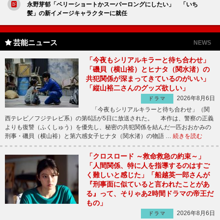
永野芽郁「ベリーショートかスーパーロングにしたい」 「いち
髪」の新イメージキャラクターに就任
芸能ニュース
NEWS
「今夜もシリアルキラーと待ち合わせ」
「磯貝（横山裕）とヒナタ（関水渚）の
共犯関係が深まってきているのがいい」
「縦山裕二さんのグッズ欲しい」
2026年8月6日
ドラマ
「今夜もシリアルキラーと待ち合わせ」（関
西テレビ／フジテレビ系）の第6話が5日に放送された。 本作は、警察の正義
よりも復讐（ふくしゅう）を優先し、秘密の共犯関係を結んだ一匹おおかみの
刑事・磯貝（横山裕）と第六感女子ヒナタ（関水渚）の物語 …
続きを読む
「クロスロード ～救命救急の約束～」
「人間関係、特に人を指導するのはすご
く難しいと感じた」「船越英一郎さんが
『刑事面に似ていると言われたことがあ
る』って、そりゃあ2時間ドラマの帝王だ
もの」
2026年8月6日
ドラマ