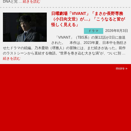
DNAと完 …
続きを読む
日曜劇場「VIVANT」「まさか長野専務
（小日向文世）が…」「こうなると皆が
怪しく見える」
2026年8月3日
ドラマ
「VIVANT」（TBS系）の第12話が2日に放送
された。 本作は、2023年夏、日本中を熱狂さ
せたドラマの続編。乃木憂助（堺雅人）の冒険には、まだ続きがあった。前作
のラストシーンから直結する物語。“世界を巻き込む大きな渦”が、ついに別 …
続きを読む
more »