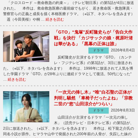
「クロスロード ～救命救急の約束～」（テレビ朝日系）の第5話が4日に放送
された。 本作は、救命救急医療の最前線でもがく、若き救命医・救急隊員・
警察官らの正義と成長を描く本格医療ドラマ。（※以下、ネタバレを含みます）
遥（今田美桜）や桐 …
続きを読む
「GTO」“鬼塚”反町隆史らが「告白大作
戦」を決行 「カジサックの娘・梶原叶渚
は華がある」「黒幕の正体は誰」
2026年8月4日
ドラマ
反町隆史が主演するドラマ「GTO」（カンテ
レ・フジテレビ系）の第3話が、3日に放送され
た。（※以下、ネタバレを含みます） 本作は、1998年に放送されて人気を博
した学園ドラマ「GTO」が28年ぶりに連続ドラマとして復活。50代になった“
…
続きを読む
「一次元の挿し木」“唯”白石聖の正体が
判明し騒然 「車椅子だったよね」「宗教
二世の“悠”山田涼介がつらい」
2026年8月3日
ドラマ
山田涼介が主演するドラマ「一次元の挿し
木」（読売テレビ・日本テレビ系）の第5話が、
2日に放送された。（※以下、ネタバレを含みます） 本作は、松下龍之介氏の
同名小説が原作。ヒマラヤ山中で発掘された200年前の人骨が、失踪した妹の