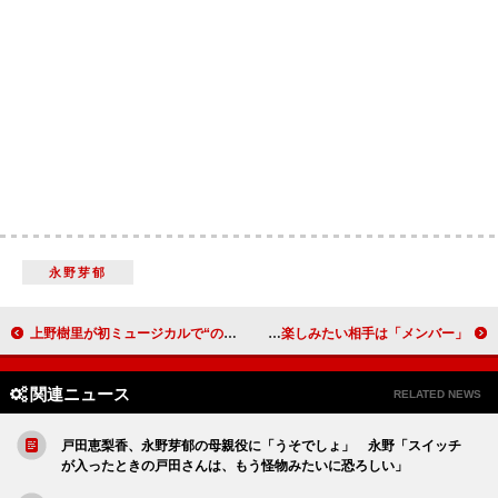
永野芽郁
上野樹里が初ミュージカルで“のだめ役” 「皆さんの笑顔が感じられるような舞台にできたら」
重岡大毅、天海祐希のおい役でCMに登場 一緒に自宅で生ビールを楽しみたい相手は「メンバー」
関連ニュース
RELATED NEWS
戸田恵梨香、永野芽郁の母親役に「うそでしょ」 永野「スイッチ
が入ったときの戸田さんは、もう怪物みたいに恐ろしい」