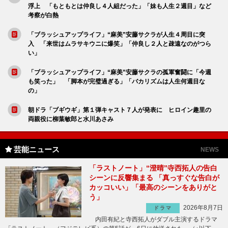
浮上 「もともとは仲良し４人組だった」「妹も人生２週目」など
考察が白熱
「ブラッシュアップライフ」“麻美”安藤サクラが人生４周目に突
入 「来世はムラサキウニに爆笑」「仲良し２人と疎遠なのがつら
い」
「ブラッシュアップライフ」“麻美”安藤サクラの孤軍奮闘に「今週
も笑った」 「脚本が完璧過ぎる」「バカリズムは人生何週目な
の」
朝ドラ「ブギウギ」第１弾キャスト７人が発表に ヒロイン趣里の
両親役に柳葉敏郎と水川あさみ
芸能ニュース
NEWS
「ラストノート」“澄晴”寺西拓人の告白
シーンに反響集まる 「真っすぐな告白が
カッコいい」「最高のシーンをありがと
う」
2026年8月7日
ドラマ
内田有紀と寺西拓人がダブル主演するドラマ