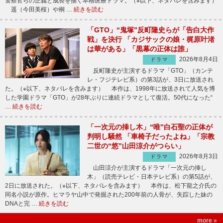
警察官らの正義と成長を描く本格医療ドラマ。（※以下、ネタバレを含みます）
遥（今田美桜）や桐 …
続きを読む
「GTO」“鬼塚”反町隆史らが「告白大作
戦」を決行 「カジサックの娘・梶原叶渚
は華がある」「黒幕の正体は誰」
2026年8月4日
ドラマ
反町隆史が主演するドラマ「GTO」（カンテ
レ・フジテレビ系）の第3話が、3日に放送され
た。（※以下、ネタバレを含みます） 本作は、1998年に放送されて人気を博
した学園ドラマ「GTO」が28年ぶりに連続ドラマとして復活。50代になった“
…
続きを読む
「一次元の挿し木」“唯”白石聖の正体が
判明し騒然 「車椅子だったよね」「宗教
二世の“悠”山田涼介がつらい」
2026年8月3日
ドラマ
山田涼介が主演するドラマ「一次元の挿し
木」（読売テレビ・日本テレビ系）の第5話が、
2日に放送された。（※以下、ネタバレを含みます） 本作は、松下龍之介氏の
同名小説が原作。ヒマラヤ山中で発掘された200年前の人骨が、失踪した妹の
DNAと完 …
続きを読む
more »