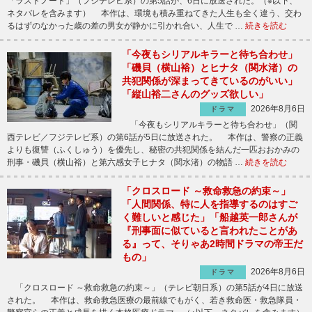
「ラストノート」（フジテレビ系）の第5話が、6日に放送された。（※以下、
ネタバレを含みます） 本作は、環境も積み重ねてきた人生も全く違う、交わ
るはずのなかった歳の差の男女が静かに引かれ合い、人生で …
続きを読む
「今夜もシリアルキラーと待ち合わせ」
「磯貝（横山裕）とヒナタ（関水渚）の
共犯関係が深まってきているのがいい」
「縦山裕二さんのグッズ欲しい」
2026年8月6日
ドラマ
「今夜もシリアルキラーと待ち合わせ」（関
西テレビ／フジテレビ系）の第6話が5日に放送された。 本作は、警察の正義
よりも復讐（ふくしゅう）を優先し、秘密の共犯関係を結んだ一匹おおかみの
刑事・磯貝（横山裕）と第六感女子ヒナタ（関水渚）の物語 …
続きを読む
「クロスロード ～救命救急の約束～」
「人間関係、特に人を指導するのはすご
く難しいと感じた」「船越英一郎さんが
『刑事面に似ていると言われたことがあ
る』って、そりゃあ2時間ドラマの帝王だ
もの」
2026年8月6日
ドラマ
「クロスロード ～救命救急の約束～」（テレビ朝日系）の第5話が4日に放送
された。 本作は、救命救急医療の最前線でもがく、若き救命医・救急隊員・