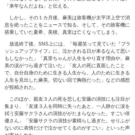
「来年なんだよね」と伝える。
しかし、その１カ月後、麻美は旅客機が太平洋上空で消
息を絶ったことをニュースで知る。そして、その旅客機に
搭乗していた夏希、美穂、真里は亡くなってしまう。
放送終了後、SNS上には、「毎週笑って見ていた『ブラ
ッシュアップライフ』に、泣かされる日が来るなんて思い
もしなかった」「真里ちゃんが人生をやり直す理由や、麻
美の涙がつら過ぎて泣いた」「友人の死に直面したこと
で、自分自身のために生きる人生から、人のために生きる
人生を見出した麻美。切ない回で胸熱だった」などの感想
が投稿された。
このほか、親友３人の死を悲しむ安藤の演技にも注目が
集まり、「友達３人を同時に失ったあと、一人静かに涙を
拭う安藤サクラさんの演技ががたまらなかった。すごい俳
優さん」「安藤サクラの演技が素晴らし過ぎた。せりふが
ないのに表情だけで泣かせてくるのがすごい」といった声