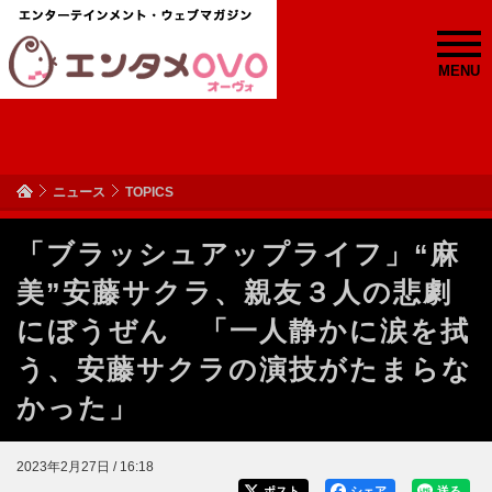
MENU
ニュース
TOPICS
「ブラッシュアップライフ」“麻
美”安藤サクラ、親友３人の悲劇
にぼうぜん 「一人静かに涙を拭
う、安藤サクラの演技がたまらな
かった」
2023年2月27日 / 16:18
ポスト
シェア
送る