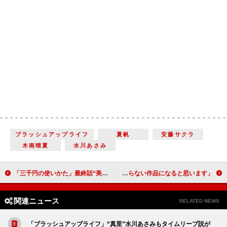
ブラッシュアップライフ
夏帆
安藤サクラ
木南晴夏
水川あさみ
「三千円の使いかた」最終話“美帆”葵わかなが結婚の決断を下す 「ハッピーエンドで良かった」「MVPは中尾ミエさん」
堺雅人「半沢直樹」以来３年ぶりに日曜劇場に主演 「皆さんの期待を決して裏切らない作品になると思います」
関連ニュース
RELATED NEWS
「ブラッシュアップライフ」“真里”水川あさみもタイムリープ説が