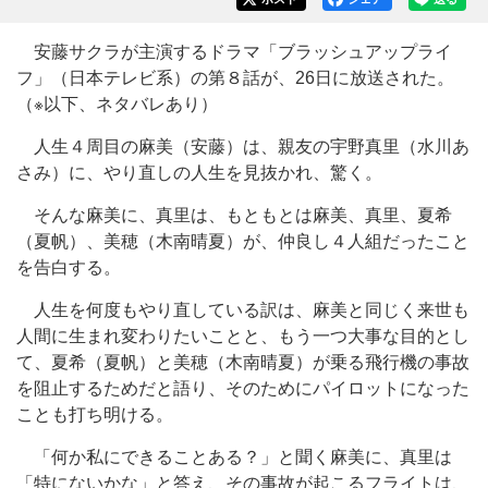
安藤サクラが主演するドラマ「ブラッシュアップライ
フ」（日本テレビ系）の第８話が、26日に放送された。
（※以下、ネタバレあり）
人生４周目の麻美（安藤）は、親友の宇野真里（水川あ
さみ）に、やり直しの人生を見抜かれ、驚く。
そんな麻美に、真里は、もともとは麻美、真里、夏希
（夏帆）、美穂（木南晴夏）が、仲良し４人組だったこと
を告白する。
人生を何度もやり直している訳は、麻美と同じく来世も
人間に生まれ変わりたいことと、もう一つ大事な目的とし
て、夏希（夏帆）と美穂（木南晴夏）が乗る飛行機の事故
を阻止するためだと語り、そのためにパイロットになった
ことも打ち明ける。
「何か私にできることある？」と聞く麻美に、真里は
「特にないかな」と答え、その事故が起こるフライトは、