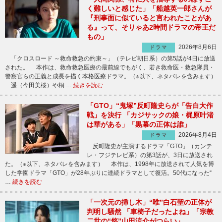
く難しいと感じた」「船越英一郎さんが
『刑事面に似ていると言われたことがあ
る』って、そりゃあ2時間ドラマの帝王だ
もの」
2026年8月6日
ドラマ
「クロスロード ～救命救急の約束～」（テレビ朝日系）の第5話が4日に放送
された。 本作は、救命救急医療の最前線でもがく、若き救命医・救急隊員・
警察官らの正義と成長を描く本格医療ドラマ。（※以下、ネタバレを含みます）
遥（今田美桜）や桐 …
続きを読む
「GTO」“鬼塚”反町隆史らが「告白大作
戦」を決行 「カジサックの娘・梶原叶渚
は華がある」「黒幕の正体は誰」
2026年8月4日
ドラマ
反町隆史が主演するドラマ「GTO」（カンテ
レ・フジテレビ系）の第3話が、3日に放送され
た。（※以下、ネタバレを含みます） 本作は、1998年に放送されて人気を博
した学園ドラマ「GTO」が28年ぶりに連続ドラマとして復活。50代になった“
…
続きを読む
「一次元の挿し木」“唯”白石聖の正体が
判明し騒然 「車椅子だったよね」「宗教
二世の“悠”山田涼介がつらい」