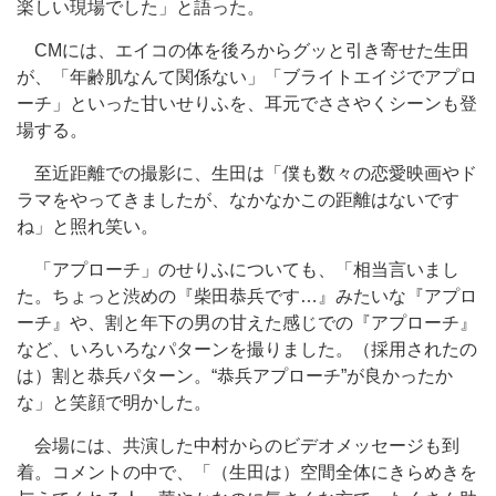
楽しい現場でした」と語った。
CMには、エイコの体を後ろからグッと引き寄せた生田
が、「年齢肌なんて関係ない」「ブライトエイジでアプロ
ーチ」といった甘いせりふを、耳元でささやくシーンも登
場する。
至近距離での撮影に、生田は「僕も数々の恋愛映画やド
ラマをやってきましたが、なかなかこの距離はないです
ね」と照れ笑い。
「アプローチ」のせりふについても、「相当言いまし
た。ちょっと渋めの『柴田恭兵です…』みたいな『アプロ
ーチ』や、割と年下の男の甘えた感じでの『アプローチ』
など、いろいろなパターンを撮りました。（採用されたの
は）割と恭兵パターン。“恭兵アプローチ”が良かったか
な」と笑顔で明かした。
会場には、共演した中村からのビデオメッセージも到
着。コメントの中で、「（生田は）空間全体にきらめきを