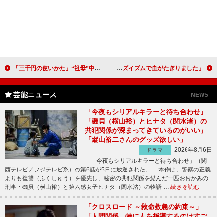
「三千円の使いかた」“祖母”中尾ミエの就職活動に称賛の声 「77歳で再就職のおばあちゃんはすごい」
堂本光一「SHOCK」２作同時上演に「しっかり一つの作品として届けたい」 佐藤勝利「ジャニーズイズムで血がたぎりました」
芸能ニュース
NEWS
「今夜もシリアルキラーと待ち合わせ」
「磯貝（横山裕）とヒナタ（関水渚）の
共犯関係が深まってきているのがいい」
「縦山裕二さんのグッズ欲しい」
2026年8月6日
ドラマ
「今夜もシリアルキラーと待ち合わせ」（関
西テレビ／フジテレビ系）の第6話が5日に放送された。 本作は、警察の正義
よりも復讐（ふくしゅう）を優先し、秘密の共犯関係を結んだ一匹おおかみの
刑事・磯貝（横山裕）と第六感女子ヒナタ（関水渚）の物語 …
続きを読む
「クロスロード ～救命救急の約束～」
「人間関係、特に人を指導するのはすご