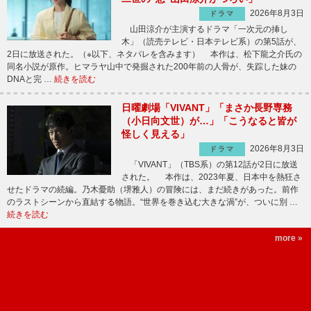
2026年8月3日
ドラマ
山田涼介が主演するドラマ「一次元の挿し
木」（読売テレビ・日本テレビ系）の第5話が、
2日に放送された。（※以下、ネタバレを含みます） 本作は、松下龍之介氏の
同名小説が原作。ヒマラヤ山中で発掘された200年前の人骨が、失踪した妹の
DNAと完 …
続きを読む
日曜劇場「VIVANT」「まさか長野専務
（小日向文世）が…」「こうなると皆が
怪しく見える」
2026年8月3日
ドラマ
「VIVANT」（TBS系）の第12話が2日に放送
された。 本作は、2023年夏、日本中を熱狂さ
せたドラマの続編。乃木憂助（堺雅人）の冒険には、まだ続きがあった。前作
のラストシーンから直結する物語。“世界を巻き込む大きな渦”が、ついに別 …
続きを読む
more »