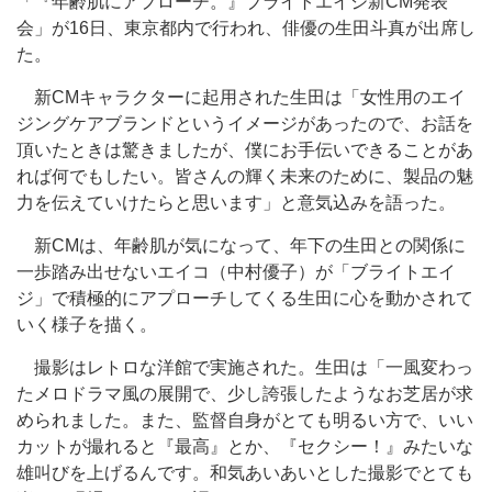
「『年齢肌にアプローチ。』ブライトエイジ新CM発表
会」が16日、東京都内で行われ、俳優の生田斗真が出席し
た。
新CMキャラクターに起用された生田は「女性用のエイ
ジングケアブランドというイメージがあったので、お話を
頂いたときは驚きましたが、僕にお手伝いできることがあ
れば何でもしたい。皆さんの輝く未来のために、製品の魅
力を伝えていけたらと思います」と意気込みを語った。
新CMは、年齢肌が気になって、年下の生田との関係に
一歩踏み出せないエイコ（中村優子）が「ブライトエイ
ジ」で積極的にアプローチしてくる生田に心を動かされて
いく様子を描く。
撮影はレトロな洋館で実施された。生田は「一風変わっ
たメロドラマ風の展開で、少し誇張したようなお芝居が求
められました。また、監督自身がとても明るい方で、いい
カットが撮れると『最高』とか、『セクシー！』みたいな
雄叫びを上げるんです。和気あいあいとした撮影でとても