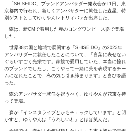
「SHISEIDO」ブランドアンバサダー発表会が11日、東
京都内で行われ、新しくアンバサダーに就任した森星、特
別ゲストとしてゆりやんレトリィバァが出席した。
森は、新CMで着用した赤のロングワンピース姿で登場
した。
世界88の国と地域で展開する「SHISEIDO」の2023年
アンバサダーに就任したことについて、「言葉に表せない
ぐらいすごく光栄です。家族で愛用していた、本当に憧れ
のブランドでしたし、こうやって一緒に美を表現するチー
ムになれたことで、私の気も引き締まります」と喜びを語
った。
森のアンバサダー就任を祝うべく、ゆりやんが花束を持
って登場。
森が「インスタライブとかもチェックしています」と明
かすと、ゆりやんは「うれしいわ」とほほ笑んだ。
会場では、森が「今年目指したい肌」を書き初めで表現