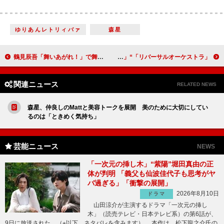
ゆりあんレトリィバァ
森星
鶴見辰吾「舞いあがれ！」で舞の父親・浩太の元同僚役 「本当に克典さんのお嬢さんに接しているような感覚」
「リバーサルオーケストラ」“朝陽”田中圭と“初音”門脇麦がオケ再建へ 「田中圭の笑顔の『よろしく！』は反則」
関連ニュース
RELATED NEWS
森星、仲良しのMattと美容トークを展開 美のために大切にしてい
るのは「ときめく気持ち」
芸能ニュース
NEWS
「一次元の挿し木」“紫陽”堀田真由の正
体が判明 「義父も仙波佳代子も思考がヤ
バ過ぎる」「衝撃の展開」
2026年8月10日
ドラマ
山田涼介が主演するドラマ「一次元の挿し
木」（読売テレビ・日本テレビ系）の第6話が、
9日に放送された。（※以下、ネタバレを含みます） 本作は、松下龍之介氏の