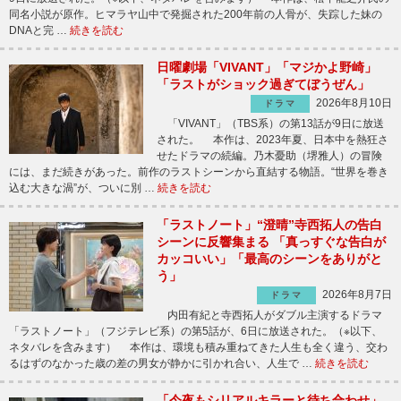
同名小説が原作。ヒマラヤ山中で発掘された200年前の人骨が、失踪した妹の
DNAと完 …
続きを読む
日曜劇場「VIVANT」「マジかよ野崎」
「ラストがショック過ぎてぼうぜん」
2026年8月10日
ドラマ
「VIVANT」（TBS系）の第13話が9日に放送
された。 本作は、2023年夏、日本中を熱狂さ
せたドラマの続編。乃木憂助（堺雅人）の冒険
には、まだ続きがあった。前作のラストシーンから直結する物語。“世界を巻き
込む大きな渦”が、ついに別 …
続きを読む
「ラストノート」“澄晴”寺西拓人の告白
シーンに反響集まる 「真っすぐな告白が
カッコいい」「最高のシーンをありがと
う」
2026年8月7日
ドラマ
内田有紀と寺西拓人がダブル主演するドラマ
「ラストノート」（フジテレビ系）の第5話が、6日に放送された。（※以下、
ネタバレを含みます） 本作は、環境も積み重ねてきた人生も全く違う、交わ
るはずのなかった歳の差の男女が静かに引かれ合い、人生で …
続きを読む
「今夜もシリアルキラーと待ち合わせ」