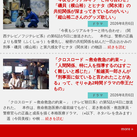
「磯貝（横山裕）とヒナタ（関水渚）の
共犯関係が深まってきているのがいい」
「縦山裕二さんのグッズ欲しい」
2026年8月6日
ドラマ
「今夜もシリアルキラーと待ち合わせ」（関
西テレビ／フジテレビ系）の第6話が5日に放送された。 本作は、警察の正義
よりも復讐（ふくしゅう）を優先し、秘密の共犯関係を結んだ一匹おおかみの
刑事・磯貝（横山裕）と第六感女子ヒナタ（関水渚）の物語 …
続きを読む
「クロスロード ～救命救急の約束～」
「人間関係、特に人を指導するのはすご
く難しいと感じた」「船越英一郎さんが
『刑事面に似ていると言われたことがあ
る』って、そりゃあ2時間ドラマの帝王だ
もの」
2026年8月6日
ドラマ
「クロスロード ～救命救急の約束～」（テレビ朝日系）の第5話が4日に放送
された。 本作は、救命救急医療の最前線でもがく、若き救命医・救急隊員・
警察官らの正義と成長を描く本格医療ドラマ。（※以下、ネタバレを含みます）
遥（今田美桜）や桐 …
続きを読む
more »