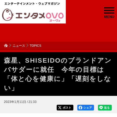
MENU
ニュース
TOPICS
森星、SHISEIDOのブランドアン
バサダーに就任 今年の目標は
「体と心を健康に」「遅刻をしな
い」
2023年1月11日 / 21:33
ポスト
シェア
送る