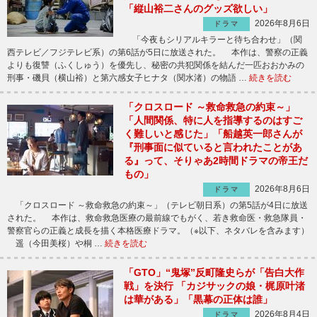
「縦山裕二さんのグッズ欲しい」
2026年8月6日
ドラマ
「今夜もシリアルキラーと待ち合わせ」（関
西テレビ／フジテレビ系）の第6話が5日に放送された。 本作は、警察の正義
よりも復讐（ふくしゅう）を優先し、秘密の共犯関係を結んだ一匹おおかみの
刑事・磯貝（横山裕）と第六感女子ヒナタ（関水渚）の物語 …
続きを読む
「クロスロード ～救命救急の約束～」
「人間関係、特に人を指導するのはすご
く難しいと感じた」「船越英一郎さんが
『刑事面に似ていると言われたことがあ
る』って、そりゃあ2時間ドラマの帝王だ
もの」
2026年8月6日
ドラマ
「クロスロード ～救命救急の約束～」（テレビ朝日系）の第5話が4日に放送
された。 本作は、救命救急医療の最前線でもがく、若き救命医・救急隊員・
警察官らの正義と成長を描く本格医療ドラマ。（※以下、ネタバレを含みます）
遥（今田美桜）や桐 …
続きを読む
「GTO」“鬼塚”反町隆史らが「告白大作
戦」を決行 「カジサックの娘・梶原叶渚
は華がある」「黒幕の正体は誰」
2026年8月4日
ドラマ