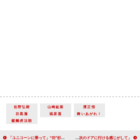
佐野弘樹
山崎紘菜
濱正悟
目黒蓮
福原遥
舞いあがれ！
醍醐虎汰朗
「ユニコーンに乗って」“功”杉野遥亮と“佐奈”永野芽郁の切ない恋に反響 「功が30才まで恋愛しないと言っていた理由とかが分かってスッキリ」
氷川きよし、野望は「型にとらわれないアーティスト」 「限界を突破すると次のドアに行ける感じがして」