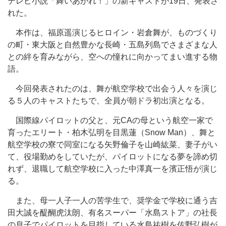
テレビ小説「舞いあがれ！」の新キャストが19日、発表さ
れた。
本作は、福原遥演じるヒロイン・岩倉舞が、ものづくり
の町・東大阪と自然豊かな長崎・五島列島でさまざまな人
との絆を育みながら、空への憧れに向かってまい進する物
語。
今回発表されたのは、舞が航空学校で出会う人々を演じ
る５人のキャストたちで、全員が朝ドラ初出演となる。
国際線パイロットの父と、元CAの母という航空一家で
育ったエリート・柏木弘明を目黒蓮（Snow Man）、舞と
航空学校の寮で同室になる矢野倫子を山崎紘菜、妻子がい
て、役場勤めをしていたが、パイロットになる夢を諦め切
れず、退職して航空学校に入った中澤真一を濱正悟が演じ
る。
また、母一人子一人の苦学生で、奨学金で学校に通う吉
田大誠を醍醐虎汰朗、有名スーパー「水島ストア」の社長
の息子でパイロットを目指している水島祐樹を佐野弘樹が