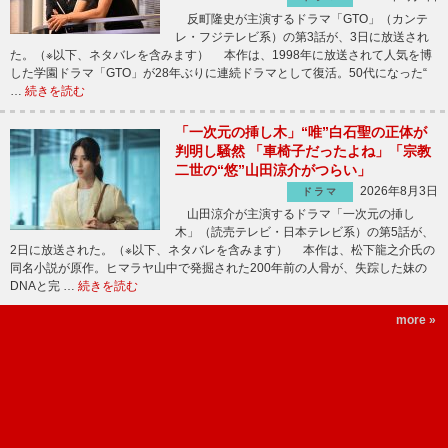
反町隆史が主演するドラマ「GTO」（カンテ
レ・フジテレビ系）の第3話が、3日に放送され
た。（※以下、ネタバレを含みます） 本作は、1998年に放送されて人気を博
した学園ドラマ「GTO」が28年ぶりに連続ドラマとして復活。50代になった“
…
続きを読む
「一次元の挿し木」“唯”白石聖の正体が
判明し騒然 「車椅子だったよね」「宗教
二世の“悠”山田涼介がつらい」
2026年8月3日
ドラマ
山田涼介が主演するドラマ「一次元の挿し
木」（読売テレビ・日本テレビ系）の第5話が、
2日に放送された。（※以下、ネタバレを含みます） 本作は、松下龍之介氏の
同名小説が原作。ヒマラヤ山中で発掘された200年前の人骨が、失踪した妹の
DNAと完 …
続きを読む
more »