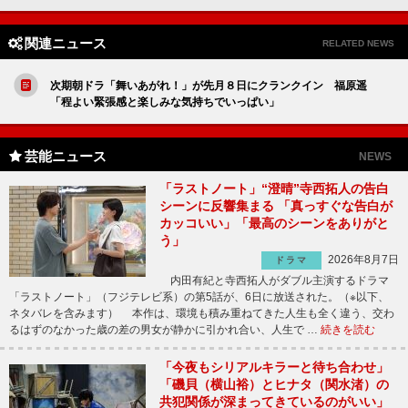
関連ニュース
RELATED NEWS
次期朝ドラ「舞いあがれ！」が先月８日にクランクイン 福原遥
「程よい緊張感と楽しみな気持ちでいっぱい」
芸能ニュース
NEWS
「ラストノート」“澄晴”寺西拓人の告白
シーンに反響集まる 「真っすぐな告白が
カッコいい」「最高のシーンをありがと
う」
2026年8月7日
ドラマ
内田有紀と寺西拓人がダブル主演するドラマ
「ラストノート」（フジテレビ系）の第5話が、6日に放送された。（※以下、
ネタバレを含みます） 本作は、環境も積み重ねてきた人生も全く違う、交わ
るはずのなかった歳の差の男女が静かに引かれ合い、人生で …
続きを読む
「今夜もシリアルキラーと待ち合わせ」
「磯貝（横山裕）とヒナタ（関水渚）の
共犯関係が深まってきているのがいい」