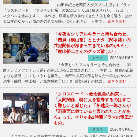
内田有紀と寺西拓人がダブル主演するドラマ
「ラストノート」（フジテレビ系）の第5話が、6日に放送された。（※以下、
ネタバレを含みます） 本作は、環境も積み重ねてきた人生も全く違う、交わ
るはずのなかった歳の差の男女が静かに引かれ合い、人生で …
続きを読む
「今夜もシリアルキラーと待ち合わせ」
「磯貝（横山裕）とヒナタ（関水渚）の
共犯関係が深まってきているのがいい」
「縦山裕二さんのグッズ欲しい」
2026年8月6日
ドラマ
「今夜もシリアルキラーと待ち合わせ」（関
西テレビ／フジテレビ系）の第6話が5日に放送された。 本作は、警察の正義
よりも復讐（ふくしゅう）を優先し、秘密の共犯関係を結んだ一匹おおかみの
刑事・磯貝（横山裕）と第六感女子ヒナタ（関水渚）の物語 …
続きを読む
「クロスロード ～救命救急の約束～」
「人間関係、特に人を指導するのはすご
く難しいと感じた」「船越英一郎さんが
『刑事面に似ていると言われたことがあ
る』って、そりゃあ2時間ドラマの帝王だ
もの」
2026年8月6日
ドラマ
「クロスロード ～救命救急の約束～」（テレビ朝日系）の第5話が4日に放送