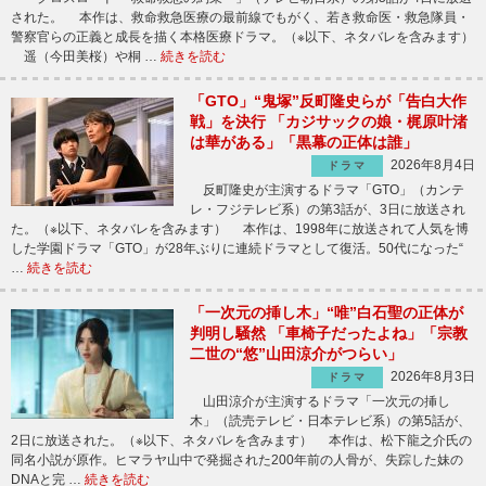
された。 本作は、救命救急医療の最前線でもがく、若き救命医・救急隊員・
警察官らの正義と成長を描く本格医療ドラマ。（※以下、ネタバレを含みます）
遥（今田美桜）や桐 …
続きを読む
「GTO」“鬼塚”反町隆史らが「告白大作
戦」を決行 「カジサックの娘・梶原叶渚
は華がある」「黒幕の正体は誰」
2026年8月4日
ドラマ
反町隆史が主演するドラマ「GTO」（カンテ
レ・フジテレビ系）の第3話が、3日に放送され
た。（※以下、ネタバレを含みます） 本作は、1998年に放送されて人気を博
した学園ドラマ「GTO」が28年ぶりに連続ドラマとして復活。50代になった“
…
続きを読む
「一次元の挿し木」“唯”白石聖の正体が
判明し騒然 「車椅子だったよね」「宗教
二世の“悠”山田涼介がつらい」
2026年8月3日
ドラマ
山田涼介が主演するドラマ「一次元の挿し
木」（読売テレビ・日本テレビ系）の第5話が、
2日に放送された。（※以下、ネタバレを含みます） 本作は、松下龍之介氏の
同名小説が原作。ヒマラヤ山中で発掘された200年前の人骨が、失踪した妹の
DNAと完 …
続きを読む