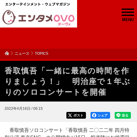
MENU
ニュース
TOPICS
香取慎吾「一緒に最高の時間を作
りましょう！」 明治座で１年ぶ
りのソロコンサートを開催
2022年4月16日 / 06:15
ポスト
シェア
送る
香取慎吾ソロコンサート「香取慎吾 二〇二二年 四月特