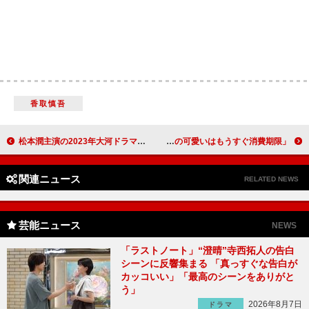
香取慎吾
松本潤主演の2023年大河ドラマ「どうする家康」に大森南朋、山田裕貴ら豪華俳優陣が集結 松本「“チーム家康”が戦国をどう乗り越えていくのか、僕自身も楽しみ」
「俺の可愛いはもうすぐ消費期限!?」山田涼介が“あざかわ男子”役 「かわいさが存分に出てて、キュンキュンが止まらなかった」
関連ニュース
RELATED NEWS
芸能ニュース
NEWS
「ラストノート」“澄晴”寺西拓人の告白
シーンに反響集まる 「真っすぐな告白が
カッコいい」「最高のシーンをありがと
う」
2026年8月7日
ドラマ