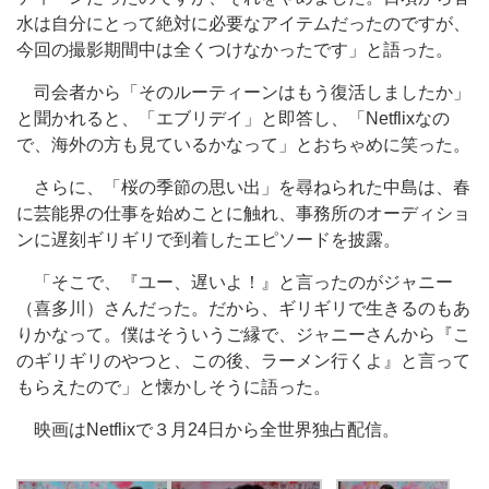
水は自分にとって絶対に必要なアイテムだったのですが、
今回の撮影期間中は全くつけなかったです」と語った。
司会者から「そのルーティーンはもう復活しましたか」
と聞かれると、「エブリデイ」と即答し、「Netflixなの
で、海外の方も見ているかなって」とおちゃめに笑った。
さらに、「桜の季節の思い出」を尋ねられた中島は、春
に芸能界の仕事を始めことに触れ、事務所のオーディショ
ンに遅刻ギリギリで到着したエピソードを披露。
「そこで、『ユー、遅いよ！』と言ったのがジャニー
（喜多川）さんだった。だから、ギリギリで生きるのもあ
りかなって。僕はそういうご縁で、ジャニーさんから『こ
のギリギリのやつと、この後、ラーメン行くよ』と言って
もらえたので」と懐かしそうに語った。
映画はNetflixで３月24日から全世界独占配信。