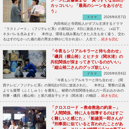
シーンに反響集まる 「真っすぐな告白が
カッコいい」「最高のシーンをありがと
う」
2026年8月7日
ドラマ
内田有紀と寺西拓人がダブル主演するドラマ
「ラストノート」（フジテレビ系）の第5話が、6日に放送された。（※以下、
ネタバレを含みます） 本作は、環境も積み重ねてきた人生も全く違う、交わ
るはずのなかった歳の差の男女が静かに引かれ合い、人生で …
続きを読む
「今夜もシリアルキラーと待ち合わせ」
「磯貝（横山裕）とヒナタ（関水渚）の
共犯関係が深まってきているのがいい」
「縦山裕二さんのグッズ欲しい」
2026年8月6日
ドラマ
「今夜もシリアルキラーと待ち合わせ」（関
西テレビ／フジテレビ系）の第6話が5日に放送された。 本作は、警察の正義
よりも復讐（ふくしゅう）を優先し、秘密の共犯関係を結んだ一匹おおかみの
刑事・磯貝（横山裕）と第六感女子ヒナタ（関水渚）の物語 …
続きを読む
「クロスロード ～救命救急の約束～」
「人間関係、特に人を指導するのはすご
く難しいと感じた」「船越英一郎さんが
『刑事面に似ていると言われたことがあ