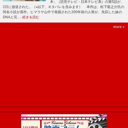
木」（読売テレビ・日本テレビ系）の第5話が、
2日に放送された。（※以下、ネタバレを含みます） 本作は、松下龍之介氏の
同名小説が原作。ヒマラヤ山中で発掘された200年前の人骨が、失踪した妹の
DNAと完 …
続きを読む
more »