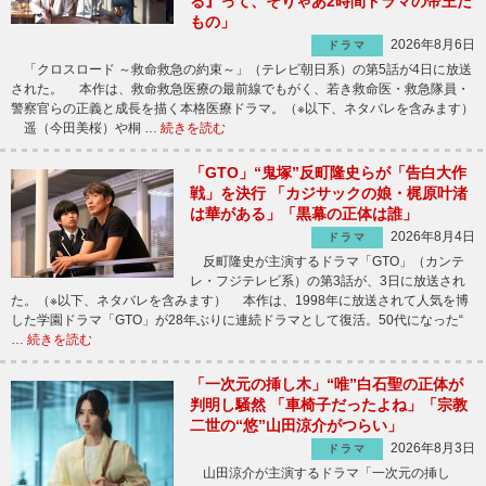
る』って、そりゃあ2時間ドラマの帝王だ
もの」
2026年8月6日
ドラマ
「クロスロード ～救命救急の約束～」（テレビ朝日系）の第5話が4日に放送
された。 本作は、救命救急医療の最前線でもがく、若き救命医・救急隊員・
警察官らの正義と成長を描く本格医療ドラマ。（※以下、ネタバレを含みます）
遥（今田美桜）や桐 …
続きを読む
「GTO」“鬼塚”反町隆史らが「告白大作
戦」を決行 「カジサックの娘・梶原叶渚
は華がある」「黒幕の正体は誰」
2026年8月4日
ドラマ
反町隆史が主演するドラマ「GTO」（カンテ
レ・フジテレビ系）の第3話が、3日に放送され
た。（※以下、ネタバレを含みます） 本作は、1998年に放送されて人気を博
した学園ドラマ「GTO」が28年ぶりに連続ドラマとして復活。50代になった“
…
続きを読む
「一次元の挿し木」“唯”白石聖の正体が
判明し騒然 「車椅子だったよね」「宗教
二世の“悠”山田涼介がつらい」
2026年8月3日
ドラマ
山田涼介が主演するドラマ「一次元の挿し