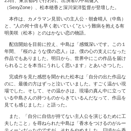
23日、東京都内で行われ、出演者の中島健人
（SexyZone）、松本穂香と深川栄洋監督が登壇した。
本作は、カメラマン見習いの主人公・朝倉晴人（中島）
と、“人の何十倍も早く老いていく”という難病を抱える有
明美咲（松本）とのはかない恋の物語。
配信開始を目前に控え、中島は「感慨深いです。この１
年間、『桜のような僕の恋人』は、僕の心の支えになった
作品でもありました。明日から、世界中にこの作品を届け
られることを本当にうれしく思います」とあいさつした。
完成作を見た感想を聞かれた松本は「自分の出た作品な
のに、最後の方はずっと泣いていました。すごく温かい現
場でした。そして、その温かさは、現場の真ん中に立って
いる中島さんの持つものからきているんだなって、作品を
見ても感じました」と語った。
また、「自分に自信が持てない主人公を演じるために工
夫したこと」を尋ねられた中島は「香水をつけるのがルー
ティーンだったのですが、それをやめました。日頃から香