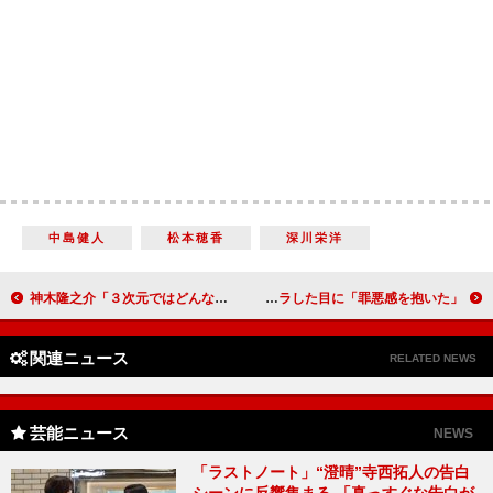
中島健人
松本穂香
深川栄洋
神木隆之介「３次元ではどんなふうに存在したら…」 “美しくはかないキャラクター”役にプレッシャー
田中圭、大島優子の登場に「仲間、来た－！」 女子高生キャストのキラキラした目に「罪悪感を抱いた」
関連ニュース
RELATED NEWS
芸能ニュース
NEWS
「ラストノート」“澄晴”寺西拓人の告白