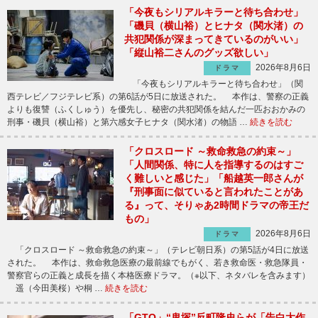
「今夜もシリアルキラーと待ち合わせ」
「磯貝（横山裕）とヒナタ（関水渚）の
共犯関係が深まってきているのがいい」
「縦山裕二さんのグッズ欲しい」
2026年8月6日
ドラマ
「今夜もシリアルキラーと待ち合わせ」（関
西テレビ／フジテレビ系）の第6話が5日に放送された。 本作は、警察の正義
よりも復讐（ふくしゅう）を優先し、秘密の共犯関係を結んだ一匹おおかみの
刑事・磯貝（横山裕）と第六感女子ヒナタ（関水渚）の物語 …
続きを読む
「クロスロード ～救命救急の約束～」
「人間関係、特に人を指導するのはすご
く難しいと感じた」「船越英一郎さんが
『刑事面に似ていると言われたことがあ
る』って、そりゃあ2時間ドラマの帝王だ
もの」
2026年8月6日
ドラマ
「クロスロード ～救命救急の約束～」（テレビ朝日系）の第5話が4日に放送
された。 本作は、救命救急医療の最前線でもがく、若き救命医・救急隊員・
警察官らの正義と成長を描く本格医療ドラマ。（※以下、ネタバレを含みます）
遥（今田美桜）や桐 …
続きを読む
「GTO」“鬼塚”反町隆史らが「告白大作