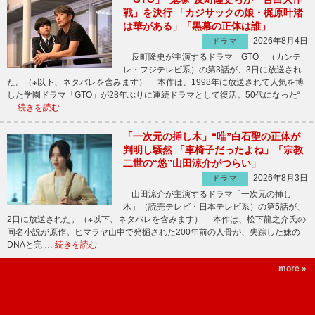
戦」を決行 「カジサックの娘・梶原叶渚
は華がある」「黒幕の正体は誰」
2026年8月4日
ドラマ
反町隆史が主演するドラマ「GTO」（カンテ
レ・フジテレビ系）の第3話が、3日に放送され
た。（※以下、ネタバレを含みます） 本作は、1998年に放送されて人気を博
した学園ドラマ「GTO」が28年ぶりに連続ドラマとして復活。50代になった“
…
続きを読む
「一次元の挿し木」“唯”白石聖の正体が
判明し騒然 「車椅子だったよね」「宗教
二世の“悠”山田涼介がつらい」
2026年8月3日
ドラマ
山田涼介が主演するドラマ「一次元の挿し
木」（読売テレビ・日本テレビ系）の第5話が、
2日に放送された。（※以下、ネタバレを含みます） 本作は、松下龍之介氏の
同名小説が原作。ヒマラヤ山中で発掘された200年前の人骨が、失踪した妹の
DNAと完 …
続きを読む
more »