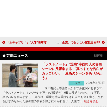
「ムチャブリ！」“大牙”志尊淳の上級者キスに視聴者歓喜 「大事そうに親指で耳なでるとこ天才過ぎ」
柳楽優弥、つまみは「自家製みそにキュウリを付けて」 黒木華と「金麦」でおいしい家飲みをPR
芸能ニュース
NEWS
「ラストノート」“澄晴”寺西拓人の告白
シーンに反響集まる 「真っすぐな告白が
カッコいい」「最高のシーンをありがと
う」
2026年8月7日
ドラマ
内田有紀と寺西拓人がダブル主演するドラマ
「ラストノート」（フジテレビ系）の第5話が、6日に放送された。（※以下、
ネタバレを含みます） 本作は、環境も積み重ねてきた人生も全く違う、交わ
るはずのなかった歳の差の男女が静かに引かれ合い、人生で …
続きを読む