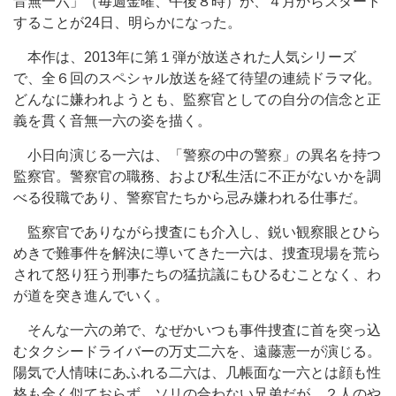
音無一六」（毎週金曜、午後８時）が、４月からスタート
することが24日、明らかになった。
本作は、2013年に第１弾が放送された人気シリーズ
で、全６回のスペシャル放送を経て待望の連続ドラマ化。
どんなに嫌われようとも、監察官としての自分の信念と正
義を貫く音無一六の姿を描く。
小日向演じる一六は、「警察の中の警察」の異名を持つ
監察官。警察官の職務、および私生活に不正がないかを調
べる役職であり、警察官たちから忌み嫌われる仕事だ。
監察官でありながら捜査にも介入し、鋭い観察眼とひら
めきで難事件を解決に導いてきた一六は、捜査現場を荒ら
されて怒り狂う刑事たちの猛抗議にもひるむことなく、わ
が道を突き進んでいく。
そんな一六の弟で、なぜかいつも事件捜査に首を突っ込
むタクシードライバーの万丈二六を、遠藤憲一が演じる。
陽気で人情味にあふれる二六は、几帳面な一六とは顔も性
格も全く似ておらず、ソリの合わない兄弟だが、２人のや