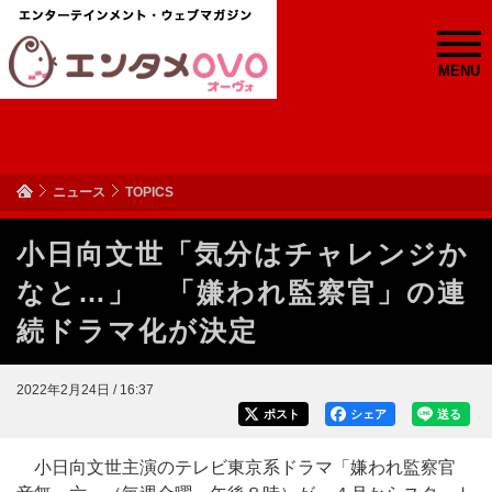
MENU
ニュース
TOPICS
小日向文世「気分はチャレンジか
なと…」 「嫌われ監察官」の連
続ドラマ化が決定
2022年2月24日 / 16:37
ポスト
シェア
送る
小日向文世主演のテレビ東京系ドラマ「嫌われ監察官