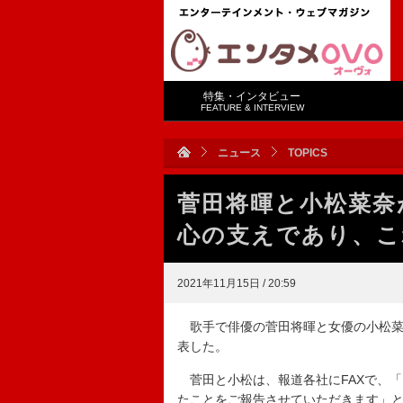
特集・インタビュー
FEATURE & INTERVIEW
ニュース
TOPICS
菅田将暉と小松菜奈
心の支えであり、こ
2021年11月15日 / 20:59
歌手で俳優の菅田将暉と女優の小松菜
表した。
菅田と小松は、報道各社にFAXで、
たことをご報告させていただきます」