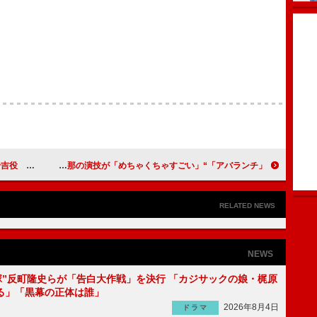
、いいお父さん」
「アバランチ」“羽生”綾野剛と“山守”木村佳乃の過去が明らかに 工場長の娘役・北香那の演技が「めちゃくちゃすごい」
RELATED NEWS
NEWS
鬼塚”反町隆史らが「告白大作戦」を決行 「カジサックの娘・梶原
る」「黒幕の正体は誰」
2026年8月4日
ドラマ