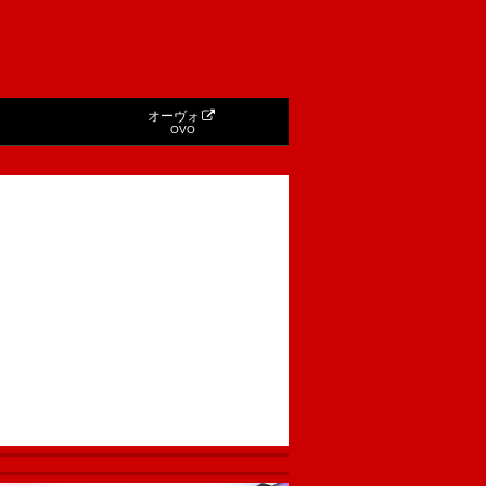
オーヴォ
OVO