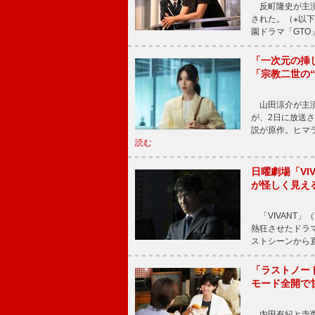
反町隆史が主演
された。（※以
園ドラマ「GTO
「一次元の挿
「宗教二世の
山田涼介が主演
が、2日に放送
説が原作。ヒマラ
読む
日曜劇場「V
が怪しく見え
「VIVANT」
熱狂させたドラ
ストシーンから直
「ラストノー
モード全開で
内田有紀と寺西