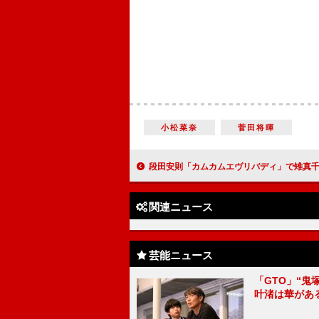
小松菜奈
菅田将暉
段田安則「カムカムエヴリバディ」で雉真千吉役 ２人の“息子”にとっては「厳しいようで優しい
関連ニュース
芸能ニュース
「GTO」“
叶渚は華があ