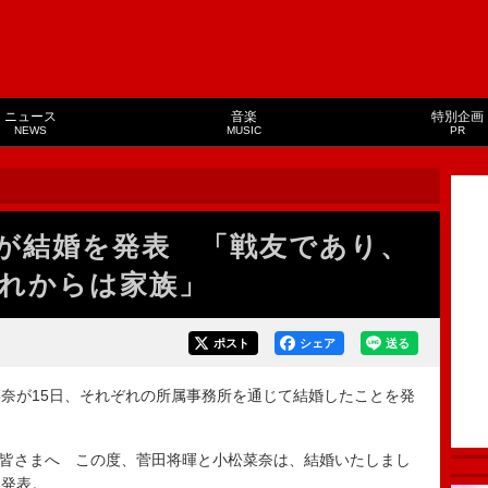
ニュース
音楽
特別企画
NEWS
MUSIC
PR
が結婚を発表 「戦友であり、
れからは家族」
ポスト
シェア
送る
奈が15日、それぞれの所属事務所を通じて結婚したことを発
「皆さまへ この度、菅田将暉と小松菜奈は、結婚いたしまし
と発表。