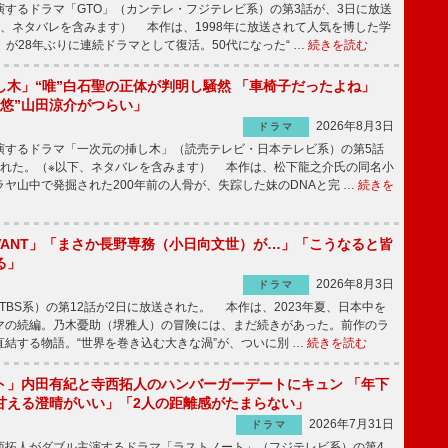
するドラマ「GTO」（カンテレ・フジテレビ系）の第3話が、3日に放送
下、ネタバレを含みます） 本作は、1998年に放送されて人気を博した学
」が28年ぶりに連続ドラマとして復活。50代になった“ …
続きを読む
し木」“唯”白石聖の正体が判明し騒然 「車椅子だったよね」
“悠”山田涼介がつらい」
2026年8月3日
ドラマ
するドラマ「一次元の挿し木」（読売テレビ・日本テレビ系）の第5話
された。（※以下、ネタバレを含みます） 本作は、松下龍之介氏の同名小
ヤ山中で発掘された200年前の人骨が、失踪した妹のDNAと完 …
続きを
IVANT」「まさか長野専務（小日向文世）が…」「こうなると皆
る」
2026年8月3日
ドラマ
（TBS系）の第12話が2日に放送された。 本作は、2023年夏、日本中を
マの続編。乃木憂助（堺雅人）の冒険には、まだ続きがあった。前作のラ
結する物語。“世界を巻き込む大きな渦”が、ついに別 …
続きを読む
ト」内田有紀と寺西拓人のハンバーガーデートにキュン 「年下
甘える澄晴がいい」「2人の距離感がたまらない」
2026年7月31日
ドラマ
拓人がダブル主演するドラマ「ラストノート」（フジテレビ系）の第4