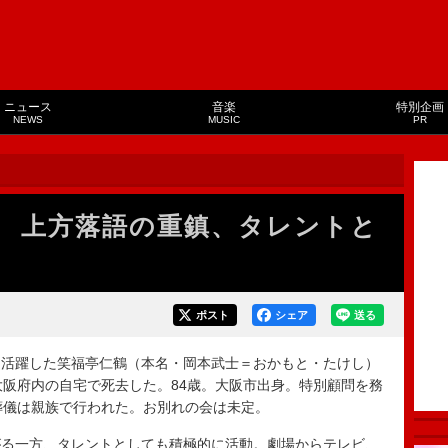
ニュース
音楽
特別企画
NEWS
MUSIC
PR
 上方落語の重鎮、タレントと
ポスト
シェア
送る
活躍した笑福亭仁鶴（本名・岡本武士＝おかもと・たけし）
大阪府内の自宅で死去した。84歳。大阪市出身。特別顧問を務
葬儀は親族で行われた。お別れの会は未定。
る一方、タレントとしても積極的に活動。劇場からテレビ、