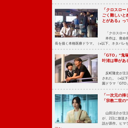
「クロスロー
ごく難しいと
とがある』っ
「クロスロード
本作は、救命救
長を描く本格医療ドラマ。（※以下、ネタバレ
「GTO」“
叶渚は華があ
反町隆史が主演
された。（※以
園ドラマ「GTO
「一次元の挿
「宗教二世の
山田涼介が主演
が、2日に放送
説が原作。ヒマラ