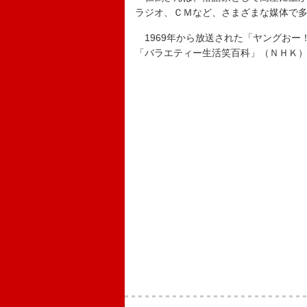
ラジオ、ＣＭなど、さまざまな媒体で
1969年から放送された「ヤングおー
「バラエティー生活笑百科」（ＮＨＫ