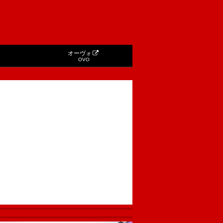
オーヴォ
OVO