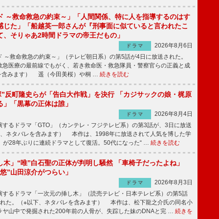
ド ～救命救急の約束～」「人間関係、特に人を指導するのはす
感じた」「船越英一郎さんが『刑事面に似ていると言われたこ
て、そりゃあ2時間ドラマの帝王だもの」
2026年8月6日
ドラマ
 ～救命救急の約束～」（テレビ朝日系）の第5話が4日に放送された。
急医療の最前線でもがく、若き救命医・救急隊員・警察官らの正義と成
を含みます） 遥（今田美桜）や桐 …
続きを読む
鬼塚”反町隆史らが「告白大作戦」を決行 「カジサックの娘・梶原
る」「黒幕の正体は誰」
2026年8月4日
ドラマ
するドラマ「GTO」（カンテレ・フジテレビ系）の第3話が、3日に放送
下、ネタバレを含みます） 本作は、1998年に放送されて人気を博した学
」が28年ぶりに連続ドラマとして復活。50代になった“ …
続きを読む
し木」“唯”白石聖の正体が判明し騒然 「車椅子だったよね」
“悠”山田涼介がつらい」
2026年8月3日
ドラマ
するドラマ「一次元の挿し木」（読売テレビ・日本テレビ系）の第5話
された。（※以下、ネタバレを含みます） 本作は、松下龍之介氏の同名小
ヤ山中で発掘された200年前の人骨が、失踪した妹のDNAと完 …
続きを