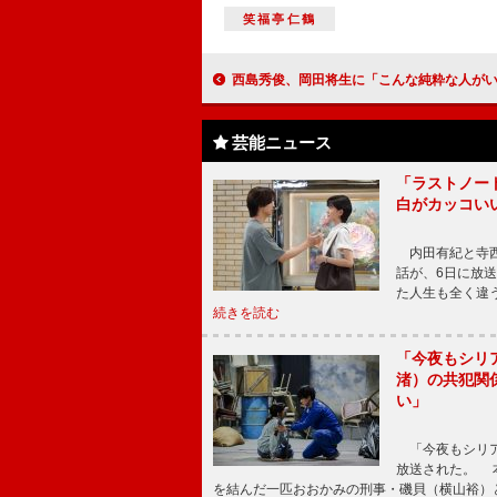
笑福亭仁鶴
西島秀俊、岡田将生に「こんな純粋な人がいて大丈夫なのか…」 岡田「僕もう32です。10代とか20
芸能ニュース
「ラストノー
白がカッコい
内田有紀と寺西
話が、6日に放
た人生も全く違
続きを読む
「今夜もシリ
渚）の共犯関
い」
「今夜もシリア
放送された。 
を結んだ一匹おおかみの刑事・磯貝（横山裕）