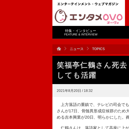
特集・インタビュー
FEATURE & INTERVIEW
ニュース
TOPICS
笑福亭仁鶴さん死去
しても活躍
2021年8月20日 / 18:32
上方落語の重鎮で、テレビの司会でも
さんが17日、骨髄異形成症候群のため
める吉本興業が20日、明らかにした。
仁鶴さんは、落語家として高座に上が