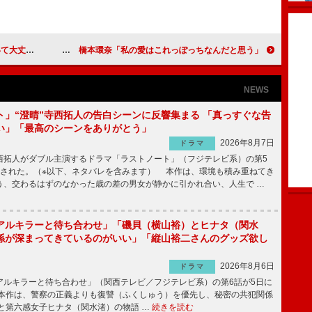
代じゃないです」
平野紫耀「頭皮的にも一番頑張っていたのは僕です」 橋本環奈「私の愛はこれっぽっちなんだと思う」
NEWS
ト」“澄晴”寺西拓人の告白シーンに反響集まる 「真っすぐな告
い」「最高のシーンをありがとう」
2026年8月7日
ドラマ
拓人がダブル主演するドラマ「ラストノート」（フジテレビ系）の第5
送された。（※以下、ネタバレを含みます） 本作は、環境も積み重ねてき
う、交わるはずのなかった歳の差の男女が静かに引かれ合い、人生で …
アルキラーと待ち合わせ」「磯貝（横山裕）とヒナタ（関水
係が深まってきているのがいい」「縦山裕二さんのグッズ欲し
2026年8月6日
ドラマ
ルキラーと待ち合わせ」（関西テレビ／フジテレビ系）の第6話が5日に
本作は、警察の正義よりも復讐（ふくしゅう）を優先し、秘密の共犯関係
と第六感女子ヒナタ（関水渚）の物語 …
続きを読む