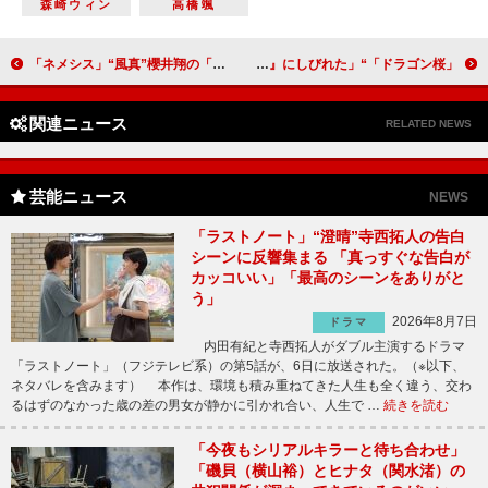
森崎ウィン
高橋颯
「ネメシス」“風真”櫻井翔の「魅力が堪能できる」 ２０年前の事件にも新たな動き
「ドラゴン桜」“桜木”阿部寛の長ぜりふに反響 「『ばかとブスこそ東大に行け！』にしびれた」
関連ニュース
RELATED NEWS
芸能ニュース
NEWS
「ラストノート」“澄晴”寺西拓人の告白
シーンに反響集まる 「真っすぐな告白が
カッコいい」「最高のシーンをありがと
う」
2026年8月7日
ドラマ
内田有紀と寺西拓人がダブル主演するドラマ
「ラストノート」（フジテレビ系）の第5話が、6日に放送された。（※以下、
ネタバレを含みます） 本作は、環境も積み重ねてきた人生も全く違う、交わ
るはずのなかった歳の差の男女が静かに引かれ合い、人生で …
続きを読む
「今夜もシリアルキラーと待ち合わせ」
「磯貝（横山裕）とヒナタ（関水渚）の