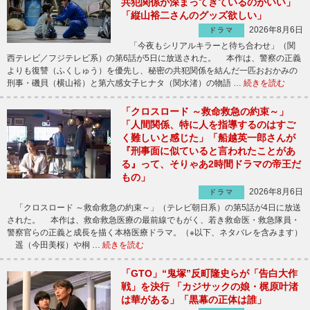
共犯関係が深まってきているのがいい」
「縦山裕二さんのグッズ欲しい」
2026年8月6日
ドラマ
「今夜もシリアルキラーと待ち合わせ」（関
西テレビ／フジテレビ系）の第6話が5日に放送された。 本作は、警察の正義
よりも復讐（ふくしゅう）を優先し、秘密の共犯関係を結んだ一匹おおかみの
刑事・磯貝（横山裕）と第六感女子ヒナタ（関水渚）の物語 …
続きを読む
「クロスロード ～救命救急の約束～」
「人間関係、特に人を指導するのはすご
く難しいと感じた」「船越英一郎さんが
『刑事面に似ていると言われたことがあ
る』って、そりゃあ2時間ドラマの帝王だ
もの」
2026年8月6日
ドラマ
「クロスロード ～救命救急の約束～」（テレビ朝日系）の第5話が4日に放送
された。 本作は、救命救急医療の最前線でもがく、若き救命医・救急隊員・
警察官らの正義と成長を描く本格医療ドラマ。（※以下、ネタバレを含みます）
遥（今田美桜）や桐 …
続きを読む
「GTO」“鬼塚”反町隆史らが「告白大作
戦」を決行 「カジサックの娘・梶原叶渚
は華がある」「黒幕の正体は誰」