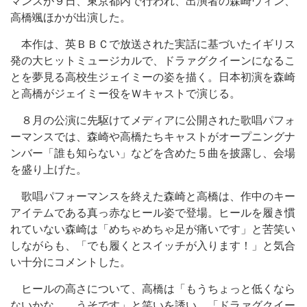
マンスが９日、東京都内で行われ、出演者の森崎ウィン、
高橋颯ほかが出演した。
本作は、英ＢＢＣで放送された実話に基づいたイギリス
発の大ヒットミュージカルで、ドラァグクイーンになるこ
とを夢見る高校生ジェイミーの姿を描く。日本初演を森崎
と高橋がジェイミー役をＷキャストで演じる。
８月の公演に先駆けてメディアに公開された歌唱パフォ
ーマンスでは、森崎や高橋たちキャストがオープニングナ
ンバー「誰も知らない」などを含めた５曲を披露し、会場
を盛り上げた。
歌唱パフォーマンスを終えた森崎と高橋は、作中のキー
アイテムである真っ赤なヒール姿で登場。ヒールを履き慣
れていない森崎は「めちゃめちゃ足が痛いです」と苦笑い
しながらも、「でも履くとスイッチが入ります！」と気合
い十分にコメントした。
ヒールの高さについて、高橋は「もうちょっと低くなら
ないかな…。うそです」と笑いを誘い、「ドラァグクイー