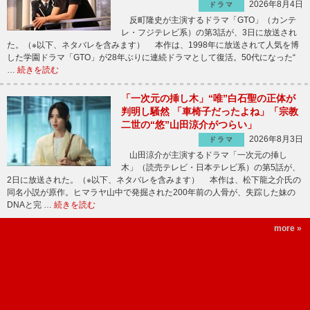
2026年8月4日
ドラマ
反町隆史が主演するドラマ「GTO」（カンテ
レ・フジテレビ系）の第3話が、3日に放送され
た。（※以下、ネタバレを含みます） 本作は、1998年に放送されて人気を博
した学園ドラマ「GTO」が28年ぶりに連続ドラマとして復活。50代になった“
…
続きを読む
「一次元の挿し木」“唯”白石聖の正体が
判明し騒然 「車椅子だったよね」「宗教
二世の“悠”山田涼介がつらい」
2026年8月3日
ドラマ
山田涼介が主演するドラマ「一次元の挿し
木」（読売テレビ・日本テレビ系）の第5話が、
2日に放送された。（※以下、ネタバレを含みます） 本作は、松下龍之介氏の
同名小説が原作。ヒマラヤ山中で発掘された200年前の人骨が、失踪した妹の
DNAと完 …
続きを読む
more »