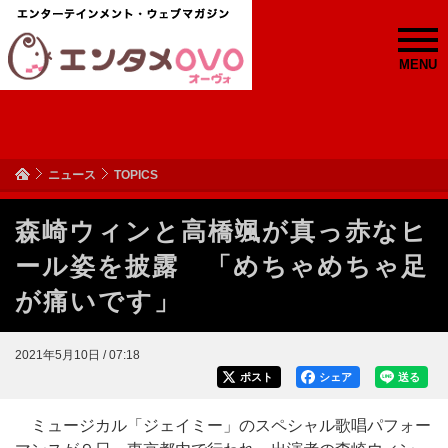
MENU
ニュース
TOPICS
森崎ウィンと高橋颯が真っ赤なヒ
ール姿を披露 「めちゃめちゃ足
が痛いです」
2021年5月10日 / 07:18
ポスト
シェア
送る
ミュージカル「ジェイミー」のスペシャル歌唱パフォー