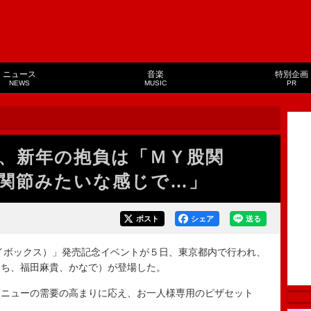
ニュース
音楽
特別企画
NEWS
MUSIC
PR
、新年の抱負は「ＭＹ股関
関節みたいな感じで…」
ポスト
シェア
送る
イボックス）」発売記念イベントが５日、東京都内で行われ、
っち、福田麻貴、かなで）が登場した。
ニューの需要の高まりに応え、お一人様専用のピザセット