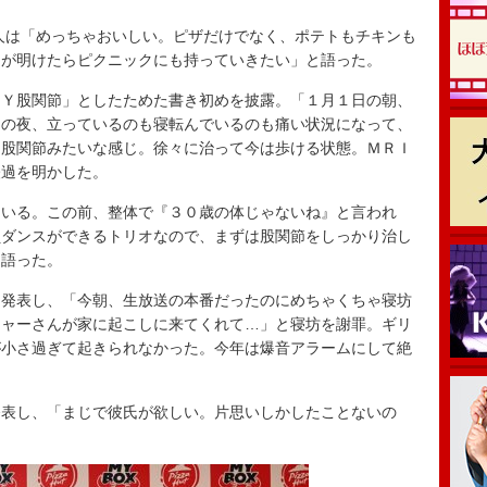
人は「めっちゃおいしい。ピザだけでなく、ポテトもチキンも
ナが明けたらピクニックにも持っていきたい」と語った。
Ｙ股関節」としたためた書き初めを披露。「１月１日の朝、
その夜、立っているのも寝転んでいるのも痛い状況になって、
り股関節みたいな感じ。徐々に治って今は歩ける状態。ＭＲＩ
経過を明かした。
いる。この前、整体で『３０歳の体じゃないね』と言われ
員ダンスができるトリオなので、まずは股関節をしっかり治し
を語った。
発表し、「今朝、生放送の本番だったのにめちゃくちゃ寝坊
ジャーさんが家に起こしに来てくれて…」と寝坊を謝罪。ギリ
が小さ過ぎて起きられなかった。今年は爆音アラームにして絶
表し、「まじで彼氏が欲しい。片思いしかしたことないの