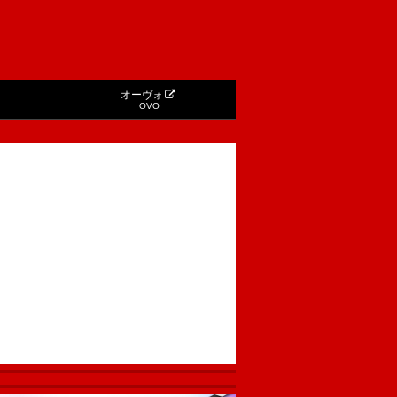
オーヴォ
OVO