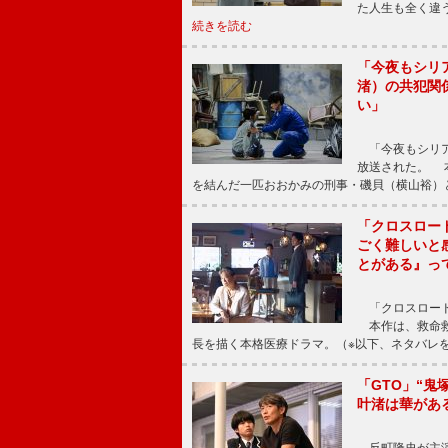
た人生も全く違
続きを読む
「今夜もシリ
渚）の共犯関
い」
「今夜もシリア
放送された。 
を結んだ一匹おおかみの刑事・磯貝（横山裕）
「クロスロー
ごく難しいと
とがある』っ
「クロスロード
本作は、救命救
長を描く本格医療ドラマ。（※以下、ネタバレ
「GTO」“
叶渚は華があ
反町隆史が主演