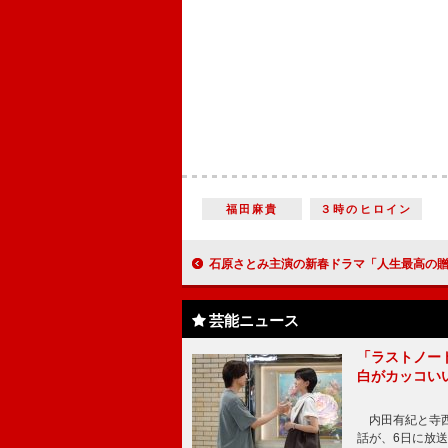
福田麻貴
３時のヒロイン
石原さとみ主演の新春ドラマ「人生最高の贈りもの」 「良質な映画を見ているよう
芸能ニュース
「ラストノー
白がカッコい
内田有紀と寺西
話が、6日に放