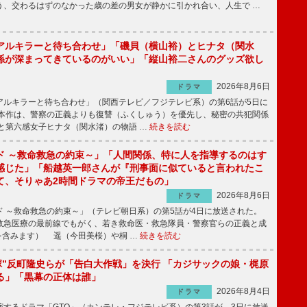
う、交わるはずのなかった歳の差の男女が静かに引かれ合い、人生で …
アルキラーと待ち合わせ」「磯貝（横山裕）とヒナタ（関水
係が深まってきているのがいい」「縦山裕二さんのグッズ欲し
2026年8月6日
ドラマ
ルキラーと待ち合わせ」（関西テレビ／フジテレビ系）の第6話が5日に
本作は、警察の正義よりも復讐（ふくしゅう）を優先し、秘密の共犯関係
と第六感女子ヒナタ（関水渚）の物語 …
続きを読む
ド ～救命救急の約束～」「人間関係、特に人を指導するのはす
感じた」「船越英一郎さんが『刑事面に似ていると言われたこ
て、そりゃあ2時間ドラマの帝王だもの」
2026年8月6日
ドラマ
 ～救命救急の約束～」（テレビ朝日系）の第5話が4日に放送された。
急医療の最前線でもがく、若き救命医・救急隊員・警察官らの正義と成
を含みます） 遥（今田美桜）や桐 …
続きを読む
鬼塚”反町隆史らが「告白大作戦」を決行 「カジサックの娘・梶原
る」「黒幕の正体は誰」
2026年8月4日
ドラマ
するドラマ「GTO」（カンテレ・フジテレビ系）の第3話が、3日に放送