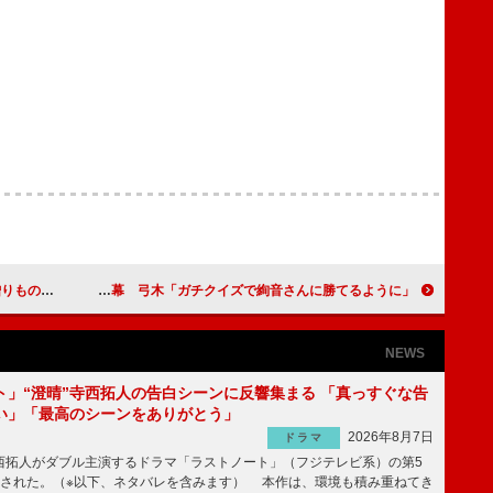
で心に染みた」
乃木坂・鈴木絢音と弓木奈於の舞台が開幕 弓木「ガチクイズで絢音さんに勝てるように」
NEWS
ト」“澄晴”寺西拓人の告白シーンに反響集まる 「真っすぐな告
い」「最高のシーンをありがとう」
2026年8月7日
ドラマ
拓人がダブル主演するドラマ「ラストノート」（フジテレビ系）の第5
送された。（※以下、ネタバレを含みます） 本作は、環境も積み重ねてき