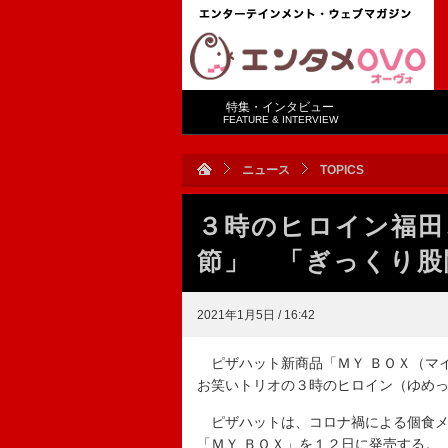
特集・インタビュー
FEATURE & INTERVIEW
ニュース
TOPICS
３時のヒロイン福田
節」 「ぎっくり股
2021年1月5日 / 16:42
ピザハット新商品「ＭＹ ＢＯＸ（マ
お笑いトリオの３時のヒロイン（ゆめ
ピザハットは、コロナ禍による個食メ
「ＭＹ ＢＯＸ」を１２日に発売する。