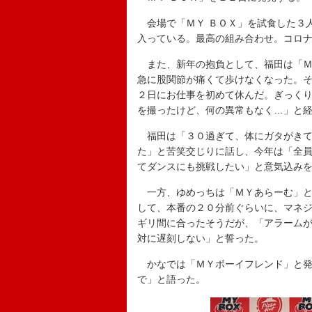
会場で「ＭＹ ＢＯＸ」を試食した３
入っている。最高の組み合わせ。コロ
また、新年の抱負として、福田は「Ｍ
急に股関節が痛くて歩けなくなった。
２日にお仕事を初めて休んだ。ぎっく
を撮ったけど、何の異常もなく…」と
福田は「３０過ぎて、体にガタがきて
た」と苦笑交じりに話し、今年は「全
てダンスにも挑戦したい」と意気込み
一方、ゆめっちは「ＭＹあらーむ」と
して、本番の２０分前ぐらいに、マネ
ギリ間に合ったそうだが、「アラーム
対に遅刻しない」と誓った。
かなでは「ＭＹボーイフレンド」と発
で」と語った。