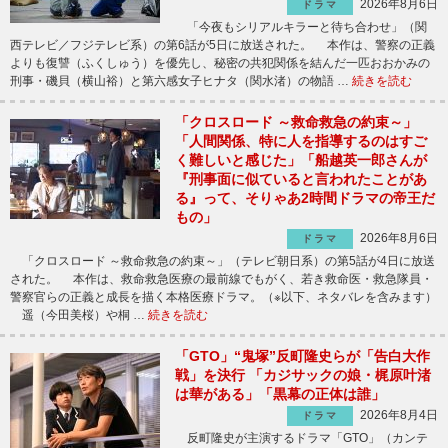
2026年8月6日
ドラマ
「今夜もシリアルキラーと待ち合わせ」（関
西テレビ／フジテレビ系）の第6話が5日に放送された。 本作は、警察の正義
よりも復讐（ふくしゅう）を優先し、秘密の共犯関係を結んだ一匹おおかみの
刑事・磯貝（横山裕）と第六感女子ヒナタ（関水渚）の物語 …
続きを読む
「クロスロード ～救命救急の約束～」
「人間関係、特に人を指導するのはすご
く難しいと感じた」「船越英一郎さんが
『刑事面に似ていると言われたことがあ
る』って、そりゃあ2時間ドラマの帝王だ
もの」
2026年8月6日
ドラマ
「クロスロード ～救命救急の約束～」（テレビ朝日系）の第5話が4日に放送
された。 本作は、救命救急医療の最前線でもがく、若き救命医・救急隊員・
警察官らの正義と成長を描く本格医療ドラマ。（※以下、ネタバレを含みます）
遥（今田美桜）や桐 …
続きを読む
「GTO」“鬼塚”反町隆史らが「告白大作
戦」を決行 「カジサックの娘・梶原叶渚
は華がある」「黒幕の正体は誰」
2026年8月4日
ドラマ
反町隆史が主演するドラマ「GTO」（カンテ