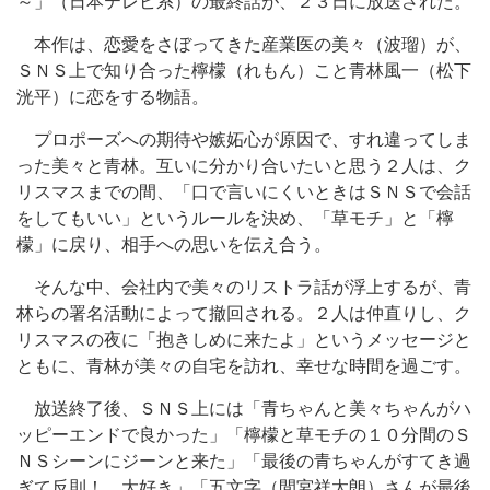
～」（日本テレビ系）の最終話が、２３日に放送された。
本作は、恋愛をさぼってきた産業医の美々（波瑠）が、
ＳＮＳ上で知り合った檸檬（れもん）こと青林風一（松下
洸平）に恋をする物語。
プロポーズへの期待や嫉妬心が原因で、すれ違ってしま
った美々と青林。互いに分かり合いたいと思う２人は、ク
リスマスまでの間、「口で言いにくいときはＳＮＳで会話
をしてもいい」というルールを決め、「草モチ」と「檸
檬」に戻り、相手への思いを伝え合う。
そんな中、会社内で美々のリストラ話が浮上するが、青
林らの署名活動によって撤回される。２人は仲直りし、ク
リスマスの夜に「抱きしめに来たよ」というメッセージと
ともに、青林が美々の自宅を訪れ、幸せな時間を過ごす。
放送終了後、ＳＮＳ上には「青ちゃんと美々ちゃんがハ
ッピーエンドで良かった」「檸檬と草モチの１０分間のＳ
ＮＳシーンにジーンと来た」「最後の青ちゃんがすてき過
ぎて反則！ 大好き」「五文字（間宮祥太朗）さんが最後