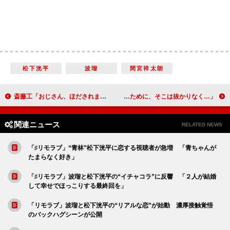
松下洸平
波瑠
間宮祥太朗
斎藤工「おじさん、ほだされます」 中島健人のホスピタリティーを絶賛
木村文乃、差し入れに関するこだわりを語る 「喜んでもらうために、そこは抜かりなく…」
関連ニュース
RELATED NEWS
「♯リモラブ」“青林”松下洸平に恋する視聴者が急増 「青ちゃんが
たまらなく好き」
「♯リモラブ」波瑠と松下洸平の“イチャコラ”に反響 「２人が結婚
して幸せでほっこりする最終回を」
「リモラブ」波瑠と松下洸平の“リアルな恋”が始動 濃厚接触覚悟
のバックハグシーンが公開