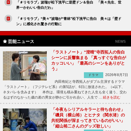
「＃リモラブ」波瑠が松下洸平に逆壁ドン＆告白 「美々先生、世
界一かわいい告白だわ」
「＃リモラブ」“美々”波瑠が“青林”松下洸平に告白 美々は「壁ド
ン」に感化され驚きの行動に
芸能ニュース
NEWS
「ラストノート」“澄晴”寺西拓人の告白
シーンに反響集まる 「真っすぐな告白が
カッコいい」「最高のシーンをありがと
う」
2026年8月7日
ドラマ
内田有紀と寺西拓人がダブル主演するドラマ
「ラストノート」（フジテレビ系）の第5話が、6日に放送された。（※以下、
ネタバレを含みます） 本作は、環境も積み重ねてきた人生も全く違う、交わ
るはずのなかった歳の差の男女が静かに引かれ合い、人生で …
続きを読む
「今夜もシリアルキラーと待ち合わせ」
「磯貝（横山裕）とヒナタ（関水渚）の
共犯関係が深まってきているのがいい」
「縦山裕二さんのグッズ欲しい」