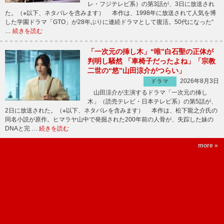
レ・フジテレビ系）の第3話が、3日に放送され
た。（※以下、ネタバレを含みます） 本作は、1998年に放送されて人気を博
した学園ドラマ「GTO」が28年ぶりに連続ドラマとして復活。50代になった“
…
続きを読む
「一次元の挿し木」“唯”白石聖の正体が
判明し騒然 「車椅子だったよね」「宗教
二世の“悠”山田涼介がつらい」
2026年8月3日
ドラマ
山田涼介が主演するドラマ「一次元の挿し
木」（読売テレビ・日本テレビ系）の第5話が、
2日に放送された。（※以下、ネタバレを含みます） 本作は、松下龍之介氏の
同名小説が原作。ヒマラヤ山中で発掘された200年前の人骨が、失踪した妹の
DNAと完 …
続きを読む
more »