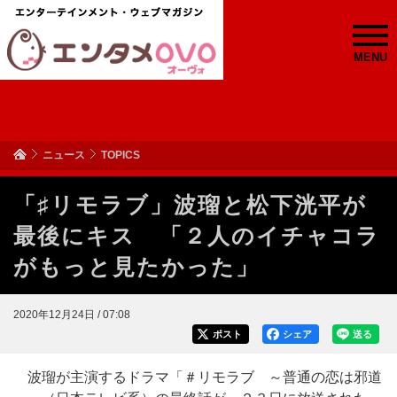
MENU
ニュース
TOPICS
「♯リモラブ」波瑠と松下洸平が
最後にキス 「２人のイチャコラ
がもっと見たかった」
2020年12月24日 / 07:08
ポスト
シェア
送る
波瑠が主演するドラマ「＃リモラブ ～普通の恋は邪道