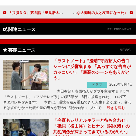
「共演ＮＧ」第５話「里見浩太朗の名演技に涙が出た」 次週最終回を控え「すでにロスッている」の声
フワちゃん、「流行語」受賞に「まじサイコー！」 「いろんな大御所の人と友達になった」
関連ニュース
RELATED NEWS
芸能ニュース
NEWS
「ラストノート」“澄晴”寺西拓人の告白
シーンに反響集まる 「真っすぐな告白が
カッコいい」「最高のシーンをありがと
う」
2026年8月7日
ドラマ
内田有紀と寺西拓人がダブル主演するドラマ
「ラストノート」（フジテレビ系）の第5話が、6日に放送された。（※以下、
ネタバレを含みます） 本作は、環境も積み重ねてきた人生も全く違う、交わ
るはずのなかった歳の差の男女が静かに引かれ合い、人生で …
続きを読む
「今夜もシリアルキラーと待ち合わせ」
「磯貝（横山裕）とヒナタ（関水渚）の
共犯関係が深まってきているのがいい」