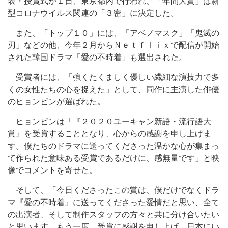
表・授賞式が１日、東京都内で行われ、「年間大賞」は新
型コロナウイルス関連の「３密」に決定した。
また、「トップ１０」には、「アベノマスク」「鬼滅の
刃」などの他、今年２月からＮｅｔｆｌｉｘで配信が開始
された韓国ドラマ「愛の不時着」も選出された。
受賞者には、「強くたくましく優しい繊細な演技力で多
くの女性たちの心を捉えた」として、同作に主演した俳優
のヒョンビンが選ばれた。
ヒョンビンは「『２０２０ユーキャン新語・流行語大
賞』を受賞することとなり、心からの感謝を申し上げま
す。僕たちのドラマに送ってくださった温かな心が集まっ
て作られた意味ある受賞であるだけに、感無量です」と映
像でコメントを寄せた。
そして、「今日くださったこの賞は、僕だけでなくドラ
マ『愛の不時着』に送ってくださった愛情だと思い、全て
の出演者、そして制作スタッフの方々と共に分け合いたい
と思います。もう一度、受賞に感謝を申し上げ、日本にい