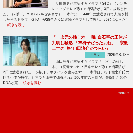
反町隆史が主演するドラマ「GTO」（カンテ
レ・フジテレビ系）の第3話が、3日に放送され
た。（※以下、ネタバレを含みます） 本作は、1998年に放送されて人気を博
した学園ドラマ「GTO」が28年ぶりに連続ドラマとして復活。50代になった“
…
続きを読む
「一次元の挿し木」“唯”白石聖の正体が
判明し騒然 「車椅子だったよね」「宗教
二世の“悠”山田涼介がつらい」
2026年8月3日
ドラマ
山田涼介が主演するドラマ「一次元の挿し
木」（読売テレビ・日本テレビ系）の第5話が、
2日に放送された。（※以下、ネタバレを含みます） 本作は、松下龍之介氏の
同名小説が原作。ヒマラヤ山中で発掘された200年前の人骨が、失踪した妹の
DNAと完 …
続きを読む
more »