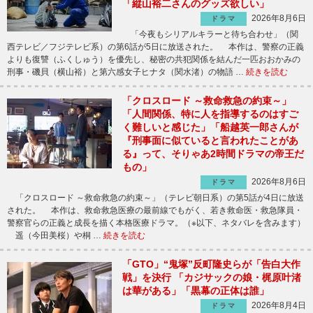
「縦山裕二さんのグッズ欲しい」
2026年8月6日
ドラマ
「今夜もシリアルキラーと待ち合わせ」（関
西テレビ／フジテレビ系）の第6話が5日に放送された。 本作は、警察の正義
よりも復讐（ふくしゅう）を優先し、秘密の共犯関係を結んだ一匹おおかみの
刑事・磯貝（横山裕）と第六感女子ヒナタ（関水渚）の物語 …
続きを読む
「クロスロード ～救命救急の約束～」
「人間関係、特に人を指導するのはすご
く難しいと感じた」「船越英一郎さんが
『刑事面に似ていると言われたことがあ
る』って、そりゃあ2時間ドラマの帝王だ
もの」
2026年8月6日
ドラマ
「クロスロード ～救命救急の約束～」（テレビ朝日系）の第5話が4日に放送
された。 本作は、救命救急医療の最前線でもがく、若き救命医・救急隊員・
警察官らの正義と成長を描く本格医療ドラマ。（※以下、ネタバレを含みます）
遥（今田美桜）や桐 …
続きを読む
「GTO」“鬼塚”反町隆史らが「告白大作
戦」を決行 「カジサックの娘・梶原叶渚
は華がある」「黒幕の正体は誰」
2026年8月4日
ドラマ