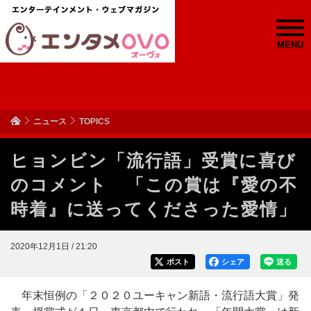
MENU
ニュース
TOPICS
ヒョンビン「流行語」受賞に喜び
のコメント 「この賞は『愛の不
時着』に送ってくださった愛情」
2020年12月1日 / 21:20
ポスト
シェア
送る
年末恒例の「２０２０ユーキャン新語・流行語大賞」発