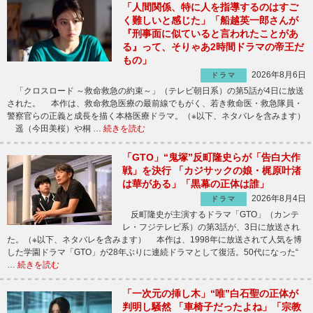
「人間関係、特に人を指導するのはすご
く難しいと感じた」「船越英一郎さんが
『刑事面に似ていると言われたことがあ
る』って、そりゃあ2時間ドラマの帝王だ
もの」
2026年8月6日
ドラマ
「クロスロード ～救命救急の約束～」（テレビ朝日系）の第5話が4日に放送
された。 本作は、救命救急医療の最前線でもがく、若き救命医・救急隊員・
警察官らの正義と成長を描く本格医療ドラマ。（※以下、ネタバレを含みます）
遥（今田美桜）や桐 …
続きを読む
「GTO」“鬼塚”反町隆史らが「告白大作
戦」を決行 「カジサックの娘・梶原叶渚
は華がある」「黒幕の正体は誰」
2026年8月4日
ドラマ
反町隆史が主演するドラマ「GTO」（カンテ
レ・フジテレビ系）の第3話が、3日に放送され
た。（※以下、ネタバレを含みます） 本作は、1998年に放送されて人気を博
した学園ドラマ「GTO」が28年ぶりに連続ドラマとして復活。50代になった“
…
続きを読む
「一次元の挿し木」“唯”白石聖の正体が
判明し騒然 「車椅子だったよね」「宗教