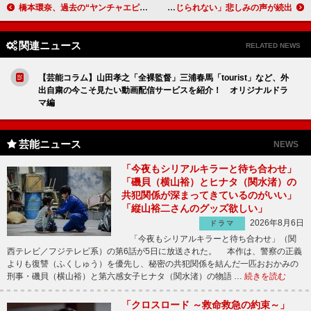
橋本環奈、過去の“ヤンチャエピソード”を告白 清野菜名「けんかしてはだしで家を飛び出した」
三浦春馬さん出演の『コンフィデンスマンＪＰ』放送 「もういないなんて信じられない」悲しみの声が続出
関連ニュース
RELATED NEWS
【芸能コラム】山田孝之「全裸監督」三浦春馬「tourist」など、外
出自粛の今こそ見たい動画配信サービスを紹介！ オリジナルドラ
マ編
芸能ニュース
NEWS
「今夜もシリアルキラーと待ち合わせ」
「磯貝（横山裕）とヒナタ（関水渚）の
共犯関係が深まってきているのがいい」
「縦山裕二さんのグッズ欲しい」
2026年8月6日
ドラマ
「今夜もシリアルキラーと待ち合わせ」（関
西テレビ／フジテレビ系）の第6話が5日に放送された。 本作は、警察の正義
よりも復讐（ふくしゅう）を優先し、秘密の共犯関係を結んだ一匹おおかみの
刑事・磯貝（横山裕）と第六感女子ヒナタ（関水渚）の物語 …
続きを読む
「クロスロード ～救命救急の約束～」