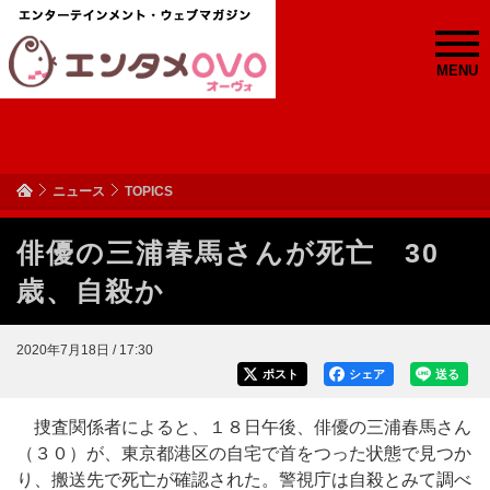
MENU
ニュース
TOPICS
俳優の三浦春馬さんが死亡 30
歳、自殺か
2020年7月18日 / 17:30
ポスト
シェア
送る
捜査関係者によると、１８日午後、俳優の三浦春馬さん
（３０）が、東京都港区の自宅で首をつった状態で見つか
り、搬送先で死亡が確認された。警視庁は自殺とみて調べ