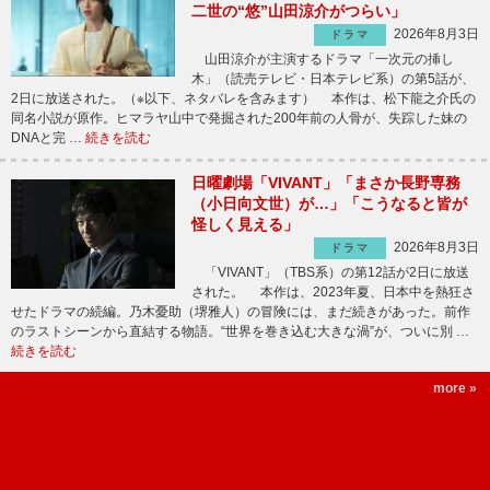
二世の“悠”山田涼介がつらい」
2026年8月3日
ドラマ
山田涼介が主演するドラマ「一次元の挿し
木」（読売テレビ・日本テレビ系）の第5話が、
2日に放送された。（※以下、ネタバレを含みます） 本作は、松下龍之介氏の
同名小説が原作。ヒマラヤ山中で発掘された200年前の人骨が、失踪した妹の
DNAと完 …
続きを読む
日曜劇場「VIVANT」「まさか長野専務
（小日向文世）が…」「こうなると皆が
怪しく見える」
2026年8月3日
ドラマ
「VIVANT」（TBS系）の第12話が2日に放送
された。 本作は、2023年夏、日本中を熱狂さ
せたドラマの続編。乃木憂助（堺雅人）の冒険には、まだ続きがあった。前作
のラストシーンから直結する物語。“世界を巻き込む大きな渦”が、ついに別 …
続きを読む
more »