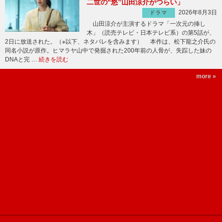
二世の“悠”山田涼介がつらい」
2026年8月3日
ドラマ
山田涼介が主演するドラマ「一次元の挿し
木」（読売テレビ・日本テレビ系）の第5話が、
2日に放送された。（※以下、ネタバレを含みます） 本作は、松下龍之介氏の
同名小説が原作。ヒマラヤ山中で発掘された200年前の人骨が、失踪した妹の
DNAと完 …
続きを読む
more »