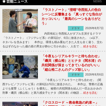
芸能ニュース
NEWS
「ラストノート」“澄晴”寺西拓人の告白
シーンに反響集まる 「真っすぐな告白が
カッコいい」「最高のシーンをありがと
う」
2026年8月7日
ドラマ
内田有紀と寺西拓人がダブル主演するドラマ
「ラストノート」（フジテレビ系）の第5話が、6日に放送された。（※以下、
ネタバレを含みます） 本作は、環境も積み重ねてきた人生も全く違う、交わ
るはずのなかった歳の差の男女が静かに引かれ合い、人生で …
続きを読む
「今夜もシリアルキラーと待ち合わせ」
「磯貝（横山裕）とヒナタ（関水渚）の
共犯関係が深まってきているのがいい」
「縦山裕二さんのグッズ欲しい」
2026年8月6日
ドラマ
「今夜もシリアルキラーと待ち合わせ」（関
西テレビ／フジテレビ系）の第6話が5日に放送された。 本作は、警察の正義
よりも復讐（ふくしゅう）を優先し、秘密の共犯関係を結んだ一匹おおかみの
刑事・磯貝（横山裕）と第六感女子ヒナタ（関水渚）の物語 …
続きを読む
「クロスロード ～救命救急の約束～」