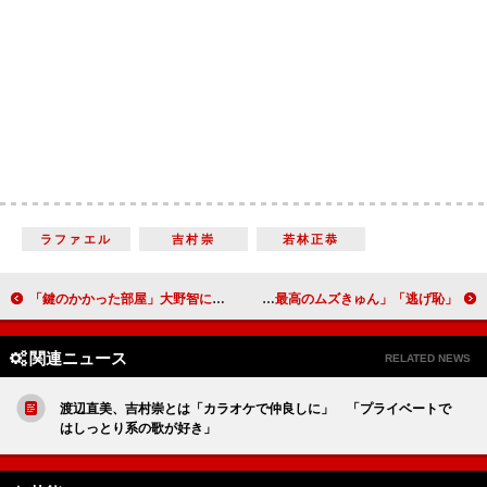
ラファエル
吉村崇
若林正恭
「鍵のかかった部屋」大野智に絶賛の声 「内面からの演技が光る」
「逃げ恥」特別編放送で大反響 「何度見ても最高のムズきゅん」
関連ニュース
RELATED NEWS
渡辺直美、吉村崇とは「カラオケで仲良しに」 「プライベートで
はしっとり系の歌が好き」