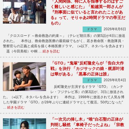
「人間関係、特に人を指導するのはすご
く難しいと感じた」「船越英一郎さんが
『刑事面に似ていると言われたことがあ
る』って、そりゃあ2時間ドラマの帝王だ
もの」
2026年8月6日
ドラマ
「クロスロード ～救命救急の約束～」（テレビ朝日系）の第5話が4日に放送
された。 本作は、救命救急医療の最前線でもがく、若き救命医・救急隊員・
警察官らの正義と成長を描く本格医療ドラマ。（※以下、ネタバレを含みます）
遥（今田美桜）や桐 …
続きを読む
「GTO」“鬼塚”反町隆史らが「告白大作
戦」を決行 「カジサックの娘・梶原叶渚
は華がある」「黒幕の正体は誰」
2026年8月4日
ドラマ
反町隆史が主演するドラマ「GTO」（カンテ
レ・フジテレビ系）の第3話が、3日に放送され
た。（※以下、ネタバレを含みます） 本作は、1998年に放送されて人気を博
した学園ドラマ「GTO」が28年ぶりに連続ドラマとして復活。50代になった“
…
続きを読む
「一次元の挿し木」“唯”白石聖の正体が
判明し騒然 「車椅子だったよね」「宗教