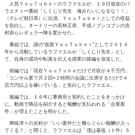
人気ＹｏｕＴｕｂｅｒのラファエルが、１９日放送のバ
ラエティー番組「しくじり先生 俺みたいになるな！！」
（テレビ朝日系）に出演。ＹｏｕＴｕｂｅｒとしての収益
を告白し、オードリーの若林正恭、平成ノブシコブシの吉
村崇らレギュラー陣を驚かせた。
番組では、謎の“仮面ＹｏｕＴｕｂｅｒ”として２０１４
年から活動しているラファエルが「しくじり先生」とし
て、自身の成功や転落を伝える授業の後編を放送した。
前編では「現在ＹｏｕＴｕｂｅだけで月収が４千万円」
「コンサル業で月２回×２時間の会議に出席するだけで４
百万円以上を稼いでいる」と告白したラファエル。
後編では、１６年に事務所と契約したことをきっかけ
に、動画で商品を紹介すると報酬が支払われる「企業案
件」が増えたことを明かした。
興味津々の吉村が「いい案件だと幾らぐらい報酬が入っ
てくる？」と聞くと、ラファエルは「僕は最低（１件）５