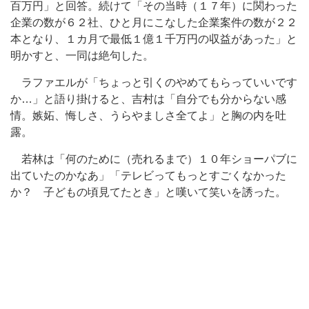
百万円」と回答。続けて「その当時（１７年）に関わった
企業の数が６２社、ひと月にこなした企業案件の数が２２
本となり、１カ月で最低１億１千万円の収益があった」と
明かすと、一同は絶句した。
ラファエルが「ちょっと引くのやめてもらっていいです
か…」と語り掛けると、吉村は「自分でも分からない感
情。嫉妬、悔しさ、うらやましさ全てよ」と胸の内を吐
露。
若林は「何のために（売れるまで）１０年ショーパブに
出ていたのかなあ」「テレビってもっとすごくなかった
か？ 子どもの頃見てたとき」と嘆いて笑いを誘った。