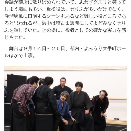
会話が随所に散りばめられていて、思わずクスリと笑って
しまう場面も多い。近松役は、せりふが多いだけでなく、
浄瑠璃風に口演するシーンもあるなど難しい役どころであ
ると思われるが、浜中は稽古１週間にしてよどみなくせり
ふを話していた。その姿に、役者としての確かな実力を感
じさせた。
舞台は９月１４日～２５日、都内・よみうり大手町ホー
ルほかで上演。