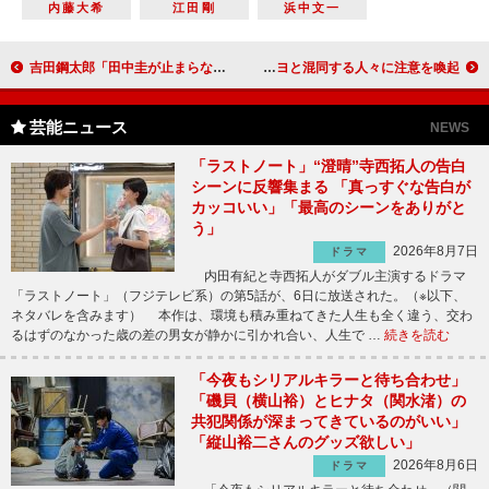
内藤大希
江田剛
浜中文一
吉田鋼太郎「田中圭が止まらない」 『劇場版おっさんずラブ』のシリーズ化を希望
吉岡秀隆「たたりより愛が勝った」 村上虹郎、スケキヨと混同する人々に注意を喚起
芸能ニュース
NEWS
「ラストノート」“澄晴”寺西拓人の告白
シーンに反響集まる 「真っすぐな告白が
カッコいい」「最高のシーンをありがと
う」
2026年8月7日
ドラマ
内田有紀と寺西拓人がダブル主演するドラマ
「ラストノート」（フジテレビ系）の第5話が、6日に放送された。（※以下、
ネタバレを含みます） 本作は、環境も積み重ねてきた人生も全く違う、交わ
るはずのなかった歳の差の男女が静かに引かれ合い、人生で …
続きを読む
「今夜もシリアルキラーと待ち合わせ」
「磯貝（横山裕）とヒナタ（関水渚）の
共犯関係が深まってきているのがいい」
「縦山裕二さんのグッズ欲しい」
2026年8月6日
ドラマ