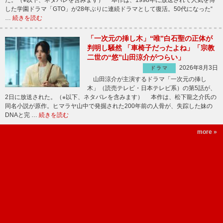
た。（※以下、ネタバレを含みます） 本作は、1998年に放送されて人気を博
した学園ドラマ「GTO」が28年ぶりに連続ドラマとして復活。50代になった“
…
続きを読む
「一次元の挿し木」“唯”白石聖の正体が
判明し騒然 「車椅子だったよね」「宗教
二世の“悠”山田涼介がつらい」
2026年8月3日
ドラマ
山田涼介が主演するドラマ「一次元の挿し
木」（読売テレビ・日本テレビ系）の第5話が、
2日に放送された。（※以下、ネタバレを含みます） 本作は、松下龍之介氏の
同名小説が原作。ヒマラヤ山中で発掘された200年前の人骨が、失踪した妹の
DNAと完 …
続きを読む
more »