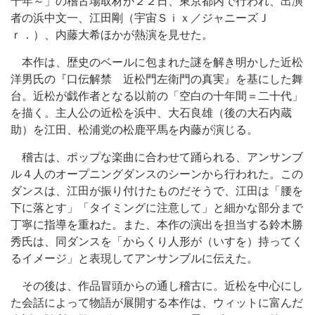
十年～」の稽古場取材が２２日、東京都内で行われ、出演
者の浜中文一、江田剛（宇宙Ｓｉｘ／ジャニーズＪ
ｒ．）、内藤大希ほかが熱演を見せた。
本作は、歴史のベールに包まれた謎を解き明かした近松
洋男氏の『口伝解禁 近松門左衛門の真実』を基にした舞
台。近松が戯作者となる以前の「空白の十年間＝二十代」
を描く。主人公の近松を浜中、大石良雄（後の大石内蔵
助）を江田、松浦党の松鹿平馬を内藤が演じる。
稽古は、ポップな楽曲に合わせて踊られる、アンサンブ
ル４人のオープニングダンスのシーンから行われた。この
ダンスは、江田が振り付けたものだそうで、江田は「腰を
下に落とす」「タイミングに注意して」と細かな部分まで
丁寧に指導を重ねた。また、本作の演出を担当する鈴木勝
秀氏は、同ダンスを「からくり人形が（いすを）持ってく
るイメージ」と表現してアンサンブルに伝えた。
その後は、作品冒頭からの通し稽古に。近松を中心にし
た会話によって物語が展開する本作は、ウィットに富んだ