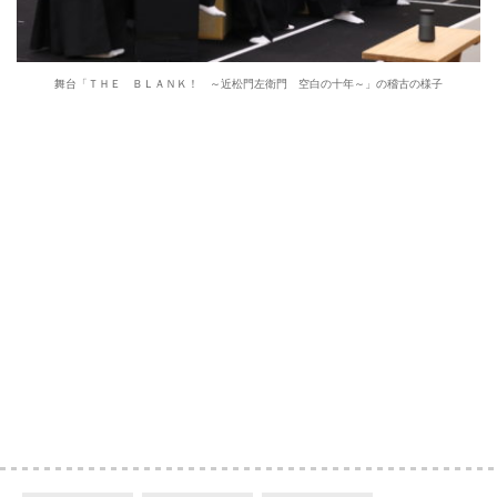
舞台「ＴＨＥ ＢＬＡＮＫ！ ～近松門左衛門 空白の十年～」の稽古の様子