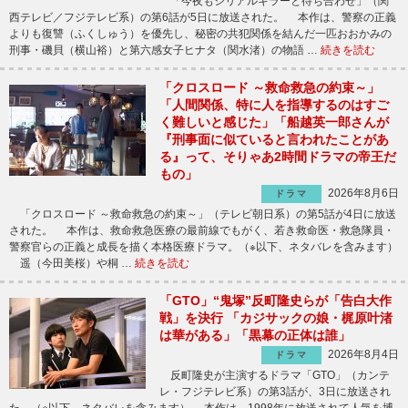
「今夜もシリアルキラーと待ち合わせ」（関
西テレビ／フジテレビ系）の第6話が5日に放送された。 本作は、警察の正義
よりも復讐（ふくしゅう）を優先し、秘密の共犯関係を結んだ一匹おおかみの
刑事・磯貝（横山裕）と第六感女子ヒナタ（関水渚）の物語 …
続きを読む
「クロスロード ～救命救急の約束～」
「人間関係、特に人を指導するのはすご
く難しいと感じた」「船越英一郎さんが
『刑事面に似ていると言われたことがあ
る』って、そりゃあ2時間ドラマの帝王だ
もの」
2026年8月6日
ドラマ
「クロスロード ～救命救急の約束～」（テレビ朝日系）の第5話が4日に放送
された。 本作は、救命救急医療の最前線でもがく、若き救命医・救急隊員・
警察官らの正義と成長を描く本格医療ドラマ。（※以下、ネタバレを含みます）
遥（今田美桜）や桐 …
続きを読む
「GTO」“鬼塚”反町隆史らが「告白大作
戦」を決行 「カジサックの娘・梶原叶渚
は華がある」「黒幕の正体は誰」
2026年8月4日
ドラマ
反町隆史が主演するドラマ「GTO」（カンテ
レ・フジテレビ系）の第3話が、3日に放送され