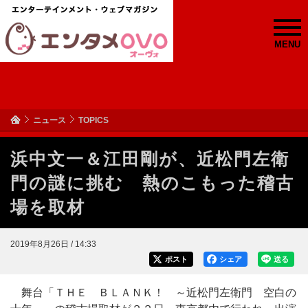
MENU
ニュース
TOPICS
浜中文一＆江田剛が、近松門左衛
門の謎に挑む 熱のこもった稽古
場を取材
2019年8月26日 / 14:33
ポスト
シェア
送る
舞台「ＴＨＥ ＢＬＡＮＫ！ ～近松門左衛門 空白の