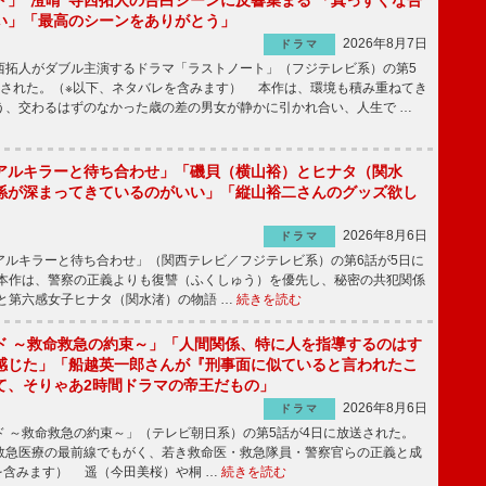
ト」“澄晴”寺西拓人の告白シーンに反響集まる 「真っすぐな告
い」「最高のシーンをありがとう」
2026年8月7日
ドラマ
拓人がダブル主演するドラマ「ラストノート」（フジテレビ系）の第5
送された。（※以下、ネタバレを含みます） 本作は、環境も積み重ねてき
う、交わるはずのなかった歳の差の男女が静かに引かれ合い、人生で …
アルキラーと待ち合わせ」「磯貝（横山裕）とヒナタ（関水
係が深まってきているのがいい」「縦山裕二さんのグッズ欲し
2026年8月6日
ドラマ
ルキラーと待ち合わせ」（関西テレビ／フジテレビ系）の第6話が5日に
本作は、警察の正義よりも復讐（ふくしゅう）を優先し、秘密の共犯関係
と第六感女子ヒナタ（関水渚）の物語 …
続きを読む
ド ～救命救急の約束～」「人間関係、特に人を指導するのはす
感じた」「船越英一郎さんが『刑事面に似ていると言われたこ
て、そりゃあ2時間ドラマの帝王だもの」
2026年8月6日
ドラマ
 ～救命救急の約束～」（テレビ朝日系）の第5話が4日に放送された。
急医療の最前線でもがく、若き救命医・救急隊員・警察官らの正義と成
を含みます） 遥（今田美桜）や桐 …
続きを読む