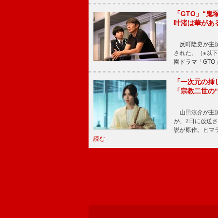
「GTO」“
叶渚は華があ
反町隆史が主演
された。（※以
園ドラマ「GTO
「一次元の挿
「宗教二世の
山田涼介が主演
が、2日に放送
説が原作。ヒマラ
読む