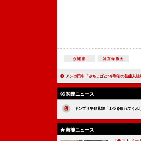
永瀬廉
神宮寺勇太
アンガ田中「みちょぱと“令和初の芸能人結婚”を」 みちょぱ全否定「田中さん
関連ニュース
キンプリ平野紫耀「１位を取れてうれ
芸能ニュース