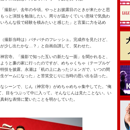
「撮影が、去年の今頃。やっとお披露目のときが来たかと思
「もっと演技を勉強したい。周りが温かくていい意味で気負わ
、いろんな役で経験を積みたいと感じた」と言葉に力を込め
（撮影当時は）バチバチのフレッシュ。完成作を見たけど、
気が少し出たかな…？」と自画自讃して、笑わせた。
神宮寺。「撮影で知った互いの新たな一面」を聞かれると、
しようと廉の家に行ったのですが、めちゃくちゃ（テーブルゲ
の特技を披露。永瀬は「机の上にあったジェンガで、いつの間
人生ゲームになった」と苦笑交じりに当時の思い出を語った。
なシーンで、じん（神宮寺）がめちゃめちゃ集中してた。“俺
て、目をつぶって中に入って。そんなじんは見たことない。い
の真剣な表情に驚いたことを明かしていた。