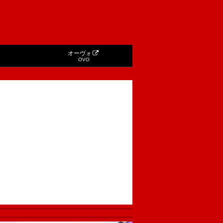
オーヴォ
OVO