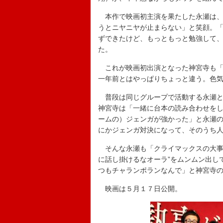
本作で映画初主演を果たした永瀬は、
うとニヤニヤが止まらない」と笑顔。
ずできたけど、もっともっと勉強して
た。
これが映画初出演となった神宮寺も「
一年前とはやっぱりちょっと違う。色
普段は同じグループで活動する永瀬と
神宮寺は「一緒に台本の読み合わせを
ームの）ジェンガが強かった」と永瀬
にかジェンガ対決になって、そのうち
そんな永瀬も「クライマックスの大事
に話し掛けるなオーラ”をムンムン出し
つもチャランポランなんで」と神宮寺
映画は５月１７日公開。