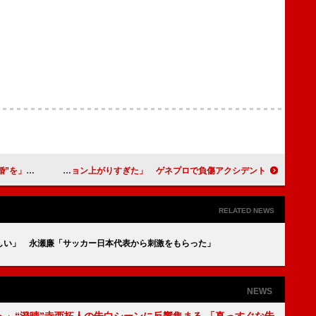
に愛はない」
崎山つばさ、舞台初主演で「テンション上がりすぎた」 ゲネプロで負傷アクシデント
RELATED NEWS
しい」 永瀬廉「サッカー日本代表から刺激をもらった」
NEWS