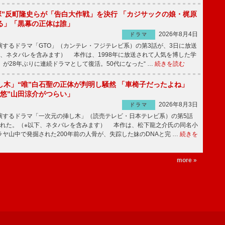
鬼塚”反町隆史らが「告白大作戦」を決行 「カジサックの娘・梶原
る」「黒幕の正体は誰」
2026年8月4日
ドラマ
するドラマ「GTO」（カンテレ・フジテレビ系）の第3話が、3日に放送
下、ネタバレを含みます） 本作は、1998年に放送されて人気を博した学
」が28年ぶりに連続ドラマとして復活。50代になった“ …
続きを読む
し木」“唯”白石聖の正体が判明し騒然 「車椅子だったよね」
“悠”山田涼介がつらい」
2026年8月3日
ドラマ
するドラマ「一次元の挿し木」（読売テレビ・日本テレビ系）の第5話
された。（※以下、ネタバレを含みます） 本作は、松下龍之介氏の同名小
ヤ山中で発掘された200年前の人骨が、失踪した妹のDNAと完 …
続きを
more »