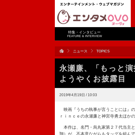
特集・インタビュー
FEATURE & INTERVIEW
ニュース
TOPICS
永瀬廉、「もっと演
ようやくお披露目
2019年4月19日 / 10:03
映画『うちの執事が言うことには』の完
ｒｉｎｃｅの永瀬廉と神宮寺勇太ほか
本作は、名門・烏丸家第２７代当主と
翔）が、不本意ながらもタッグを組ん