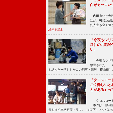
「ラストノー
白がカッコい
内田有紀と寺西
話が、6日に放
た人生も全く違
続きを読む
「今夜もシリ
渚）の共犯関
い」
「今夜もシリア
放送された。 
を結んだ一匹おおかみの刑事・磯貝（横山裕）
「クロスロー
ごく難しいと
とがある』っ
「クロスロード
本作は、救命救
長を描く本格医療ドラマ。（※以下、ネタバレ