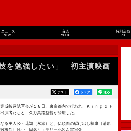
ニュース
音楽
特別企画
NEWS
MUSIC
PR
技を勉強したい」 初主演映画
ポスト
シェア
送る
成披露試写会が１８日、東京都内で行われ、Ｋｉｎｇ ＆ Ｐ
の出演者たちと、久万真路監督が登壇した。
なる主人公・花穎（永瀬）と、仏頂面の駆け出し執事（清原
で難事件に挑む、同名ミステリー小説を実写化。