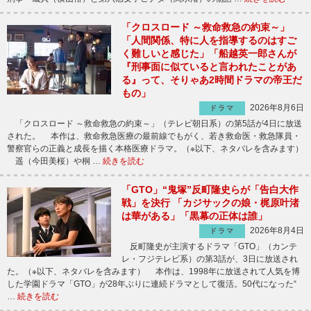
「クロスロード ～救命救急の約束～」
「人間関係、特に人を指導するのはすご
く難しいと感じた」「船越英一郎さんが
『刑事面に似ていると言われたことがあ
る』って、そりゃあ2時間ドラマの帝王だ
もの」
2026年8月6日
ドラマ
「クロスロード ～救命救急の約束～」（テレビ朝日系）の第5話が4日に放送
された。 本作は、救命救急医療の最前線でもがく、若き救命医・救急隊員・
警察官らの正義と成長を描く本格医療ドラマ。（※以下、ネタバレを含みます）
遥（今田美桜）や桐 …
続きを読む
「GTO」“鬼塚”反町隆史らが「告白大作
戦」を決行 「カジサックの娘・梶原叶渚
は華がある」「黒幕の正体は誰」
2026年8月4日
ドラマ
反町隆史が主演するドラマ「GTO」（カンテ
レ・フジテレビ系）の第3話が、3日に放送され
た。（※以下、ネタバレを含みます） 本作は、1998年に放送されて人気を博
した学園ドラマ「GTO」が28年ぶりに連続ドラマとして復活。50代になった“
…
続きを読む