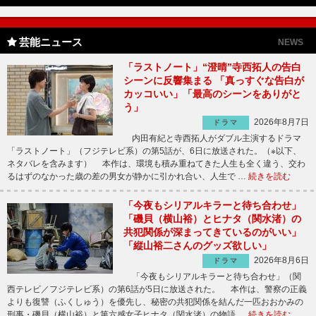
芸能ニュース
NEWS
「ラストノート」“澄晴”寺西拓人の告白
シーンに反響集まる 「真っすぐな告白が
カッコいい」「最高のシーンをありがと
う」
2026年8月7日
ドラマ
内田有紀と寺西拓人がダブル主演するドラマ
「ラストノート」（フジテレビ系）の第5話が、6日に放送された。（※以下、
ネタバレを含みます） 本作は、環境も積み重ねてきた人生も全く違う、交わ
るはずのなかった歳の差の男女が静かに引かれ合い、人生で …
続きを読む
「今夜もシリアルキラーと待ち合わせ」
「磯貝（横山裕）とヒナタ（関水渚）の
共犯関係が深まってきているのがいい」
「縦山裕二さんのグッズ欲しい」
2026年8月6日
ドラマ
「今夜もシリアルキラーと待ち合わせ」（関
西テレビ／フジテレビ系）の第6話が5日に放送された。 本作は、警察の正義
よりも復讐（ふくしゅう）を優先し、秘密の共犯関係を結んだ一匹おおかみの
刑事・磯貝（横山裕）と第六感女子ヒナタ（関水渚）の物語 …
続きを読む