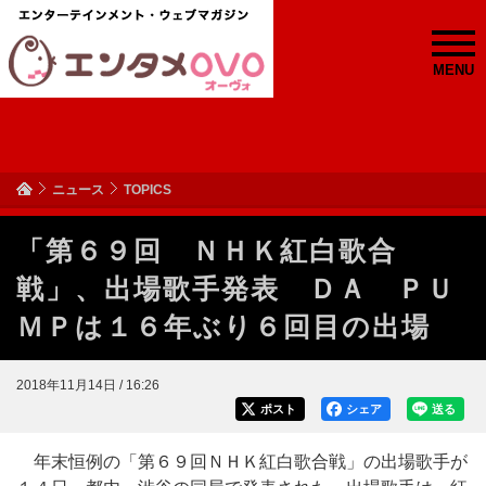
MENU
ニュース
TOPICS
「第６９回 ＮＨＫ紅白歌合
戦」、出場歌手発表 ＤＡ ＰＵ
ＭＰは１６年ぶり６回目の出場
2018年11月14日 / 16:26
ポスト
シェア
送る
年末恒例の「第６９回ＮＨＫ紅白歌合戦」の出場歌手が