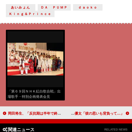
あいみょん
ＤＡ ＰＵＭＰ
ｄａｏｋｏ
Ｋｉｎｇ＆Ｐｒｉｎｃｅ
「第６９回ＮＨＫ紅白歌合戦」出
場歌手・特別企画発表会見
岡田将生、「反抗期は半年で終了」 素直になれない思春期振り返る
キンプリ、岩橋除く５人で紅白初出場 岸優太「彼の思いも背負って…」
関連ニュース
RELATED NEWS