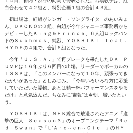
１４日、都内・渋谷の同局で発表された。出場歌手は、紅
白合わせて４２組と、特別企画１組の合計４３組。
初出場は、紅組がシンガー・ソングライターのあいみょ
ん、ＤＡＯＫＯの２組、白組が今年ジャニーズ事務所から
デビューしたＫｉｎｇ＆Ｐｒｉｎｃｅ、６人組ロックバン
ドのＳｕｃｈｍｏｓ、純烈、ＹＯＳＨＩＫＩ ｆｅａｔ．
ＨＹＤＥの４組で、合計６組となった。
今年「Ｕ．Ｓ．Ａ．」で再ブレークを果たしたＤＡ Ｐ
ＵＭＰは１６年ぶり６回目の出場。リーダーでボーカルの
ＩＳＳＡは、「このメンバーになって１０年、頑張ってき
たかいがあった」としみじみ。「今年いろいろな方に応援
していただいた賜物。あとは精一杯パフォーマンスをやる
だけ」と意気込んだ。ちなみに“吉報”は今朝、届いたとい
う。
ＹＯＳＨＩＫＩは、ＮＨＫ総合で放送されたアニメ「進
撃の巨人 Ｓｅａｓｏｎ３」のオープニングテーマ「Ｒｅ
ｄ Ｓｗａｎ」で「Ｌ’Ａｒｃ～ｅｎ～Ｃｉｅｌ」のＨＹ