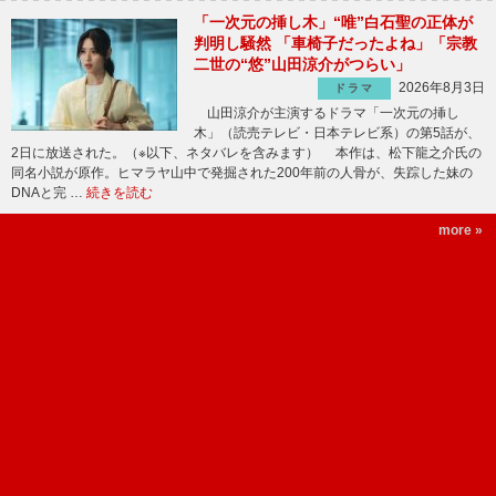
「一次元の挿し木」“唯”白石聖の正体が
判明し騒然 「車椅子だったよね」「宗教
二世の“悠”山田涼介がつらい」
2026年8月3日
ドラマ
山田涼介が主演するドラマ「一次元の挿し
木」（読売テレビ・日本テレビ系）の第5話が、
2日に放送された。（※以下、ネタバレを含みます） 本作は、松下龍之介氏の
同名小説が原作。ヒマラヤ山中で発掘された200年前の人骨が、失踪した妹の
DNAと完 …
続きを読む
more »