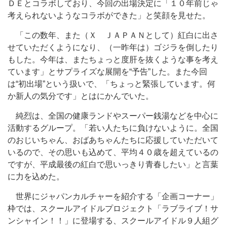
ＤＥとコラボしており、今回の出場決定に「１０年前じゃ
考えられないようなコラボができた」と笑顔を見せた。
「この数年、また（Ｘ ＪＡＰＡＮとして）紅白に出さ
せていただくようになり、（一昨年は）ゴジラを倒したり
もした。今年は、またちょっと度肝を抜くような事を考え
ています」とサプライズな展開を“予告”した。また今回
は“初出場”という扱いで、「ちょっと緊張しています。何
か新人の気分です」とはにかんでいた。
純烈は、全国の健康ランドやスーパー銭湯などを中心に
活動するグループ。「若い人たちに負けないように。全国
のおじいちゃん、おばあちゃんたちに応援していただいて
いるので、その思いも込めて、平均４０歳を超えているの
ですが、平成最後の紅白で思いっきり青春したい」と言葉
に力を込めた。
世界にジャパンカルチャーを紹介する「企画コーナー」
枠では、スクールアイドルプロジェクト「ラブライブ！サ
ンシャイン！！」に登場する、スクールアイドル９人組グ