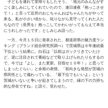
子どもを連れて里帰りもしたそう。「地元のみんながす
ごく楽しみにしてくれていたので、連日連夜『抱っこさせ
て！』と言って近所のおじちゃんおばちゃんたちがやって
来る。私が小さい頃から、叱りながら見守ってくれた人た
ちなので（長男を）抱っこしてかわいがってもらえて本当
にうれしかったです」としみじみ語った。
一方、今月１５日に発表された、都道府県の魅力度ラン
キング（ブランド総合研究所調べ）で茨城県は６年連続最
下位という結果に。白石は「以前はガックリきていたけ
ど、逆に注目されて番組などで取り上げられたりもするの
で、今では『よし、また更新。目指せ１０年！』と思って
しまったぐらい」と余裕の表情。「前向きな発想が茨城の
県民性として備わっている。『最下位でもいいよ』という
茨城がいないと争いが起きてしまうので、縁の下の力持ち
的な存在ですね」と語り、笑わせた。