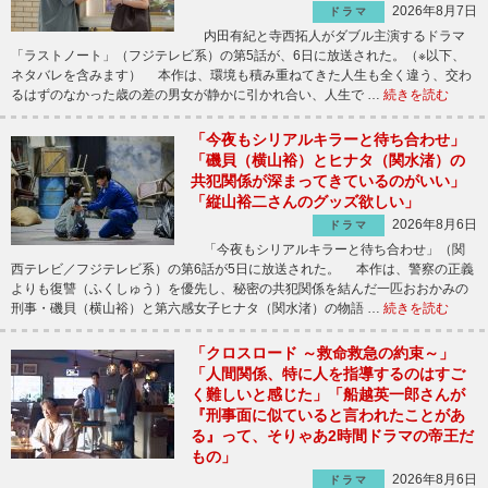
2026年8月7日
ドラマ
内田有紀と寺西拓人がダブル主演するドラマ
「ラストノート」（フジテレビ系）の第5話が、6日に放送された。（※以下、
ネタバレを含みます） 本作は、環境も積み重ねてきた人生も全く違う、交わ
るはずのなかった歳の差の男女が静かに引かれ合い、人生で …
続きを読む
「今夜もシリアルキラーと待ち合わせ」
「磯貝（横山裕）とヒナタ（関水渚）の
共犯関係が深まってきているのがいい」
「縦山裕二さんのグッズ欲しい」
2026年8月6日
ドラマ
「今夜もシリアルキラーと待ち合わせ」（関
西テレビ／フジテレビ系）の第6話が5日に放送された。 本作は、警察の正義
よりも復讐（ふくしゅう）を優先し、秘密の共犯関係を結んだ一匹おおかみの
刑事・磯貝（横山裕）と第六感女子ヒナタ（関水渚）の物語 …
続きを読む
「クロスロード ～救命救急の約束～」
「人間関係、特に人を指導するのはすご
く難しいと感じた」「船越英一郎さんが
『刑事面に似ていると言われたことがあ
る』って、そりゃあ2時間ドラマの帝王だ
もの」
2026年8月6日
ドラマ