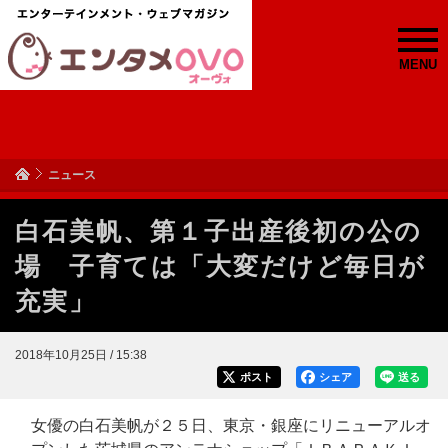
MENU
ニュース
白石美帆、第１子出産後初の公の
場 子育ては「大変だけど毎日が
充実」
2018年10月25日 / 15:38
ポスト
シェア
送る
女優の白石美帆が２５日、東京・銀座にリニューアルオ