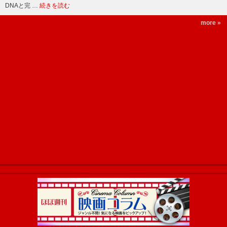
DNAと完 …
続きを読む
more »