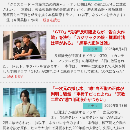
「クロスロード ～救命救急の約束～」（テレビ朝日系）の第5話が4日に放送
された。 本作は、救命救急医療の最前線でもがく、若き救命医・救急隊員・
警察官らの正義と成長を描く本格医療ドラマ。（※以下、ネタバレを含みます）
遥（今田美桜）や桐 …
続きを読む
「GTO」“鬼塚”反町隆史らが「告白大作
戦」を決行 「カジサックの娘・梶原叶渚
は華がある」「黒幕の正体は誰」
2026年8月4日
ドラマ
反町隆史が主演するドラマ「GTO」（カンテ
レ・フジテレビ系）の第3話が、3日に放送され
た。（※以下、ネタバレを含みます） 本作は、1998年に放送されて人気を博
した学園ドラマ「GTO」が28年ぶりに連続ドラマとして復活。50代になった“
…
続きを読む
「一次元の挿し木」“唯”白石聖の正体が
判明し騒然 「車椅子だったよね」「宗教
二世の“悠”山田涼介がつらい」
2026年8月3日
ドラマ
山田涼介が主演するドラマ「一次元の挿し
木」（読売テレビ・日本テレビ系）の第5話が、
2日に放送された。（※以下、ネタバレを含みます） 本作は、松下龍之介氏の
同名小説が原作。ヒマラヤ山中で発掘された200年前の人骨が、失踪した妹の