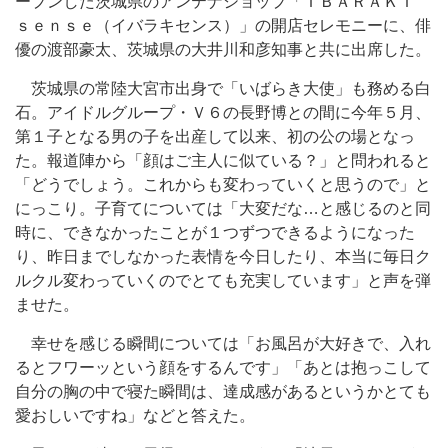
ープンした茨城県のアンテナショップ「ＩＢＡＲＡＫＩ
ｓｅｎｓｅ（イバラキセンス）」の開店セレモニーに、俳
優の渡部豪太、茨城県の大井川和彦知事と共に出席した。
茨城県の常陸大宮市出身で「いばらき大使」も務める白
石。アイドルグループ・Ｖ６の長野博との間に今年５月、
第１子となる男の子を出産して以来、初の公の場となっ
た。報道陣から「顔はご主人に似ている？」と問われると
「どうでしょう。これからも変わっていくと思うので」と
にっこり。子育てについては「大変だな…と感じるのと同
時に、できなかったことが１つずつできるようになった
り、昨日までしなかった表情を今日したり、本当に毎日ク
ルクル変わっていくのでとても充実しています」と声を弾
ませた。
幸せを感じる瞬間については「お風呂が大好きで、入れ
るとフワーッという顔をするんです」「あとは抱っこして
自分の胸の中で寝た瞬間は、達成感があるというかとても
愛おしいですね」などと答えた。