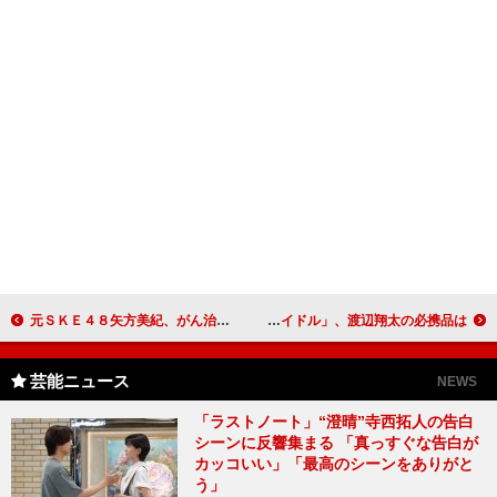
元ＳＫＥ４８矢方美紀、がん治療で心境変化 全摘した左乳房「再建せずこのまま」
ジャニーズJr.「Ｓｎｏｗ Ｍａｎ」、舞台でトリプル主演 「無人島でもアイドル」、渡辺翔太の必携品は…
芸能ニュース
NEWS
「ラストノート」“澄晴”寺西拓人の告白
シーンに反響集まる 「真っすぐな告白が
カッコいい」「最高のシーンをありがと
う」