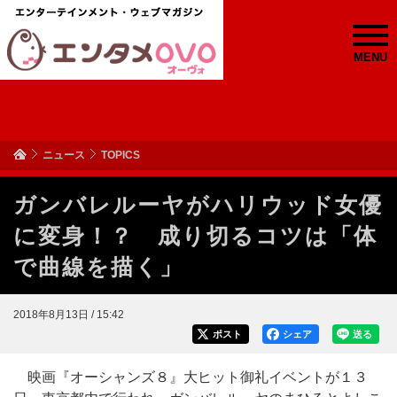
MENU
ニュース
TOPICS
ガンバレルーヤがハリウッド女優
に変身！？ 成り切るコツは「体
で曲線を描く」
2018年8月13日 / 15:42
ポスト
シェア
送る
映画『オーシャンズ８』大ヒット御礼イベントが１３