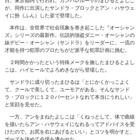
日、東京都内で行われ、ガンバレルーヤのまひるとよしこ
が、同作に出演したサンドラ・ブロックとアン・ハサウェ
イに扮（ふん）した姿で登壇した。
本作は、全世界で社会現象を巻き起こした『オーシャン
ズ』シリーズの最新作。伝説的強盗ダニー・オーシャンの
妹デビー・オーシャン（サンドラ）をリーダーに、一流の
才能を持つ犯罪のプロたちがど派手な犯罪計画に挑む。
２時間かかったという特殊メークを施したまひるとよし
こは、ハイヒールでよろめきながら登場した。
サンドラに成り切ったまひるは「とにかくかっこよく
て、クールで美しくて、ユーモアがある。そんなサンド
ラ・ブロックに１２０パーセントなれて本当にうれしい」
と笑顔を見せた。
一方、アンをまねたよしこは「くねっとして、体で曲線
を描いたらアン・ハサウェイになれるってアドバイスを受
けたので、お尻を右にあげるといい」とコツを明かすと、
ポーズを決めて会場を沸かせた。