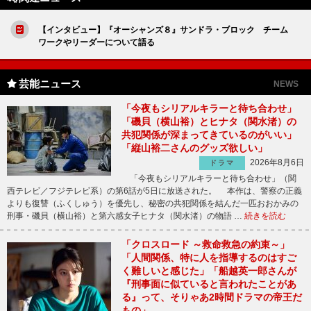
【インタビュー】『オーシャンズ８』サンドラ・ブロック チーム
ワークやリーダーについて語る
芸能ニュース
NEWS
「今夜もシリアルキラーと待ち合わせ」
「磯貝（横山裕）とヒナタ（関水渚）の
共犯関係が深まってきているのがいい」
「縦山裕二さんのグッズ欲しい」
2026年8月6日
ドラマ
「今夜もシリアルキラーと待ち合わせ」（関
西テレビ／フジテレビ系）の第6話が5日に放送された。 本作は、警察の正義
よりも復讐（ふくしゅう）を優先し、秘密の共犯関係を結んだ一匹おおかみの
刑事・磯貝（横山裕）と第六感女子ヒナタ（関水渚）の物語 …
続きを読む
「クロスロード ～救命救急の約束～」
「人間関係、特に人を指導するのはすご
く難しいと感じた」「船越英一郎さんが
『刑事面に似ていると言われたことがあ
る』って、そりゃあ2時間ドラマの帝王だ
もの」