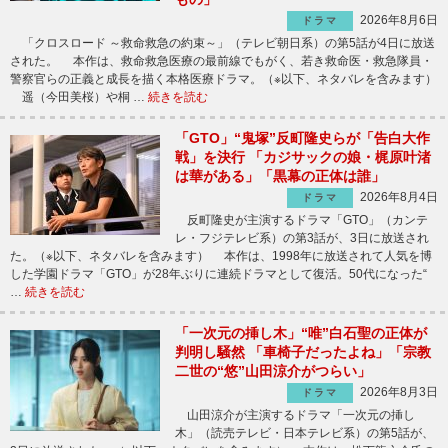
2026年8月6日
ドラマ
「クロスロード ～救命救急の約束～」（テレビ朝日系）の第5話が4日に放送
された。 本作は、救命救急医療の最前線でもがく、若き救命医・救急隊員・
警察官らの正義と成長を描く本格医療ドラマ。（※以下、ネタバレを含みます）
遥（今田美桜）や桐 …
続きを読む
「GTO」“鬼塚”反町隆史らが「告白大作
戦」を決行 「カジサックの娘・梶原叶渚
は華がある」「黒幕の正体は誰」
2026年8月4日
ドラマ
反町隆史が主演するドラマ「GTO」（カンテ
レ・フジテレビ系）の第3話が、3日に放送され
た。（※以下、ネタバレを含みます） 本作は、1998年に放送されて人気を博
した学園ドラマ「GTO」が28年ぶりに連続ドラマとして復活。50代になった“
…
続きを読む
「一次元の挿し木」“唯”白石聖の正体が
判明し騒然 「車椅子だったよね」「宗教
二世の“悠”山田涼介がつらい」
2026年8月3日
ドラマ
山田涼介が主演するドラマ「一次元の挿し
木」（読売テレビ・日本テレビ系）の第5話が、