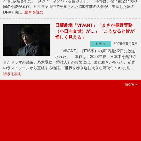
2日に放送された。（※以下、ネタバレを含みます） 本作は、松下龍之介氏の
同名小説が原作。ヒマラヤ山中で発掘された200年前の人骨が、失踪した妹の
DNAと完 …
続きを読む
日曜劇場「VIVANT」「まさか長野専務
（小日向文世）が…」「こうなると皆が
怪しく見える」
2026年8月3日
ドラマ
「VIVANT」（TBS系）の第12話が2日に放送
された。 本作は、2023年夏、日本中を熱狂さ
せたドラマの続編。乃木憂助（堺雅人）の冒険には、まだ続きがあった。前作
のラストシーンから直結する物語。“世界を巻き込む大きな渦”が、ついに別 …
続きを読む
more »