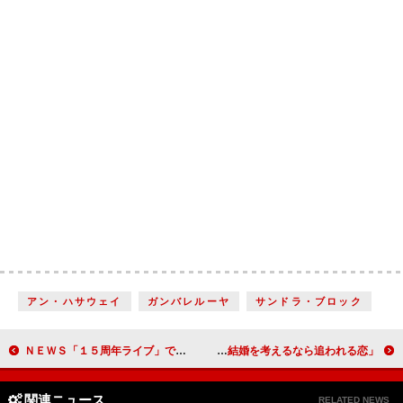
アン・ハサウェイ
ガンバレルーヤ
サンドラ・ブロック
ＮＥＷＳ「１５周年ライブ」でファンへの感謝を伝える 小山慶一郎「もう一度、初心に戻って頑張る」
葵わかな、現実的すぎる恋愛観を明かす 「結婚を考えるなら追われる恋」
関連ニュース
RELATED NEWS