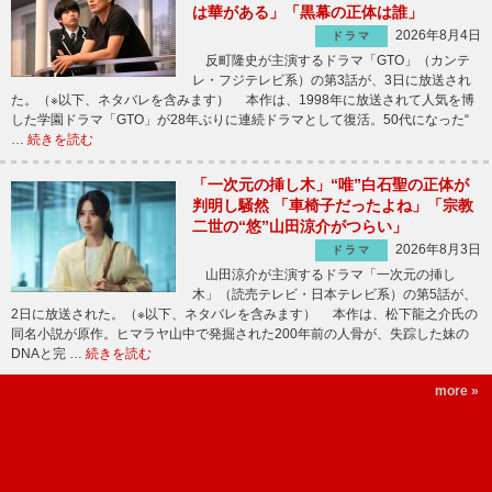
は華がある」「黒幕の正体は誰」
2026年8月4日
ドラマ
反町隆史が主演するドラマ「GTO」（カンテ
レ・フジテレビ系）の第3話が、3日に放送され
た。（※以下、ネタバレを含みます） 本作は、1998年に放送されて人気を博
した学園ドラマ「GTO」が28年ぶりに連続ドラマとして復活。50代になった“
…
続きを読む
「一次元の挿し木」“唯”白石聖の正体が
判明し騒然 「車椅子だったよね」「宗教
二世の“悠”山田涼介がつらい」
2026年8月3日
ドラマ
山田涼介が主演するドラマ「一次元の挿し
木」（読売テレビ・日本テレビ系）の第5話が、
2日に放送された。（※以下、ネタバレを含みます） 本作は、松下龍之介氏の
同名小説が原作。ヒマラヤ山中で発掘された200年前の人骨が、失踪した妹の
DNAと完 …
続きを読む
more »