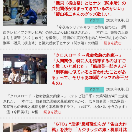
「磯貝（横山裕）とヒナタ（関水渚）の
共犯関係が深まってきているのがいい」
「縦山裕二さんのグッズ欲しい」
2026年8月6日
ドラマ
「今夜もシリアルキラーと待ち合わせ」（関
西テレビ／フジテレビ系）の第6話が5日に放送された。 本作は、警察の正義
よりも復讐（ふくしゅう）を優先し、秘密の共犯関係を結んだ一匹おおかみの
刑事・磯貝（横山裕）と第六感女子ヒナタ（関水渚）の物語 …
続きを読む
「クロスロード ～救命救急の約束～」
「人間関係、特に人を指導するのはすご
く難しいと感じた」「船越英一郎さんが
『刑事面に似ていると言われたことがあ
る』って、そりゃあ2時間ドラマの帝王だ
もの」
2026年8月6日
ドラマ
「クロスロード ～救命救急の約束～」（テレビ朝日系）の第5話が4日に放送
された。 本作は、救命救急医療の最前線でもがく、若き救命医・救急隊員・
警察官らの正義と成長を描く本格医療ドラマ。（※以下、ネタバレを含みます）
遥（今田美桜）や桐 …
続きを読む
「GTO」“鬼塚”反町隆史らが「告白大作
戦」を決行 「カジサックの娘・梶原叶渚