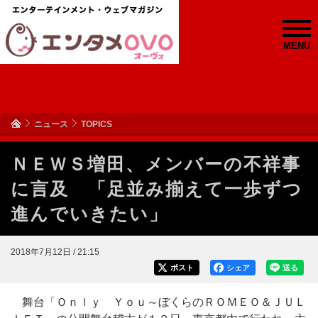
MENU
ニュース
TOPICS
ＮＥＷＳ増田、メンバーの不祥事
に言及 「足並み揃えて一歩ずつ
進んでいきたい」
2018年7月12日 / 21:15
ポスト
シェア
送る
舞台「Ｏｎｌｙ Ｙｏｕ～ぼくらのＲＯＭＥＯ＆ＪＵＬ