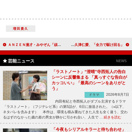
増田貴久
ＡＮＺＥＮ漫才・みやぞん「頑張って泳いでます」 関根勤「孫育ての成功者になりたい」
ミュージカル『テニスの王子様』開幕 阿久津仁愛、「全力で駆け回る」
芸能ニュース
NEWS
「ラストノート」“澄晴”寺西拓人の告白
シーンに反響集まる 「真っすぐな告白が
カッコいい」「最高のシーンをありがと
う」
2026年8月7日
ドラマ
内田有紀と寺西拓人がダブル主演するドラマ
「ラストノート」（フジテレビ系）の第5話が、6日に放送された。（※以下、
ネタバレを含みます） 本作は、環境も積み重ねてきた人生も全く違う、交わ
るはずのなかった歳の差の男女が静かに引かれ合い、人生で …
続きを読む
「今夜もシリアルキラーと待ち合わせ」