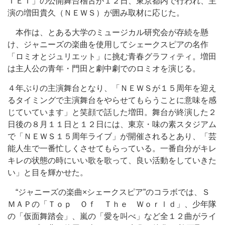
ＩＥＴ」の公開舞台稽古が１２日、東京都内で行われ、主
演の増田貴久（ＮＥＷＳ）が囲み取材に応じた。
本作は、とある大学のミュージカル研究会が存続を懸
け、ジャニーズの楽曲を使用してシェークスピアの名作
「ロミオとジュリエット」に挑む青春グラフィティ。増田
は主人公の青年・門田と劇中劇でのロミオを演じる。
４年ぶりの主演舞台となり、「ＮＥＷＳが１５周年を迎え
るタイミングで主演舞台をやらせてもらうことに意味を感
じていています」と笑顔で話した増田。舞台が終演した２
日後の８月１１日と１２日には、東京・味の素スタジアム
で「ＮＥＷＳ１５周年ライブ」が開催されるとあり、「芸
能人生で一番忙しくさせてもらっている。一番自分がキレ
キレの状態の時にいい歌を歌って、良い活動をしていきた
い」と目を輝かせた。
“ジャニーズの楽曲×シェークスピア”のコラボでは、Ｓ
ＭＡＰの「Ｔｏｐ Ｏｆ Ｔｈｅ Ｗｏｒｌｄ」、少年隊
の「仮面舞踏会」、嵐の「愛を叫べ」など全１２曲がライ