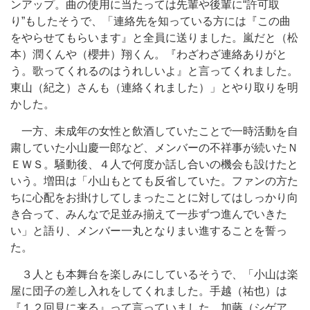
ンアップ。曲の使用に当たっては先輩や後輩に“許可取
り”もしたそうで、「連絡先を知っている方には『この曲
をやらせてもらいます』と全員に送りました。嵐だと（松
本）潤くんや（櫻井）翔くん。『わざわざ連絡ありがと
う。歌ってくれるのはうれしいよ』と言ってくれました。
東山（紀之）さんも（連絡くれました）」とやり取りを明
かした。
一方、未成年の女性と飲酒していたことで一時活動を自
粛していた小山慶一郎など、メンバーの不祥事が続いたＮ
ＥＷＳ。騒動後、４人で何度か話し合いの機会も設けたと
いう。増田は「小山もとても反省していた。ファンの方た
ちに心配をお掛けしてしまったことに対してはしっかり向
き合って、みんなで足並み揃えて一歩ずつ進んでいきた
い」と語り、メンバー一丸となりまい進することを誓っ
た。
３人とも本舞台を楽しみにしているそうで、「小山は楽
屋に団子の差し入れをしてくれました。手越（祐也）は
『１２回見に来る』って言っていました。加藤（シゲア