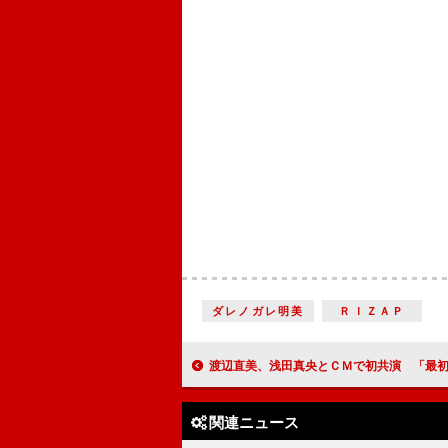
ダレノガレ明美
ＲＩＺＡＰ
渡辺直美、浅田真央とＣＭで初共演 「最初は結構、固まっ
関連ニュース