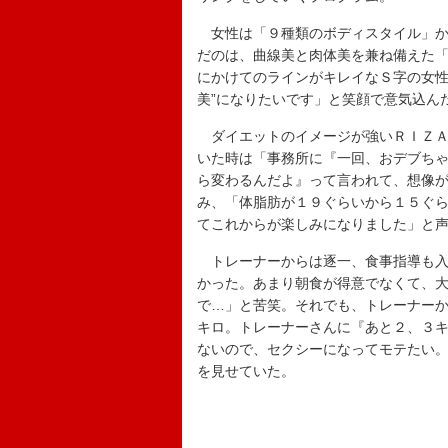
女性は「９種類のボディスタイル」か
だのは、曲線美と肉体美を兼ね備えた
にかけてのラインがキレイなＳ字の女性
美”になりたいです」と笑顔で意気込ん
ダイエットのイメージが強いＲＩＺＡ
いた時は「事務所に『一回、おデブち
ら変わるんだよ』って言われて、想像
み、「体脂肪が１９ぐらいから１５ぐ
てこれからが楽しみになりました」と
トレーナーからは逐一、食事指導も入
かった。あまり朝食が得意でなくて、
で…」と苦笑。それでも、トレーナー
キロ。トレーナーさんに『あと２、３
ないので、セクシーになってモテたい
を見せていた。