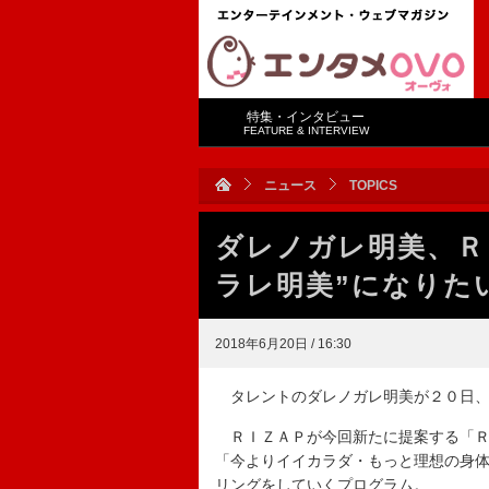
特集・インタビュー
FEATURE & INTERVIEW
ニュース
TOPICS
ダレノガレ明美、Ｒ
ラレ明美”になりた
2018年6月20日 / 16:30
タレントのダレノガレ明美が２０日、
ＲＩＺＡＰが今回新たに提案する「Ｒ
「今よりイイカラダ・もっと理想の身
リングをしていくプログラム。