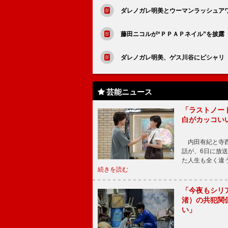
ダレノガレ明美とウーマンラッシュア
藤田ニコルが“ＰＰＡＰネイル”を披露
ダレノガレ明美、ゲス川谷にピシャリ
芸能ニュース
「ラストノー
白がカッコい
内田有紀と寺西
話が、6日に放
た人生も全く違
続きを読む
「今夜もシリ
渚）の共犯関
い」