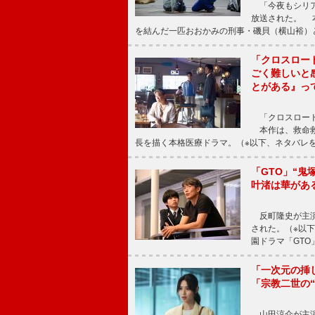
「今夜もシリア
放送された。 
を結んだ一匹おおかみの刑事・磯貝（横山裕）
「クロスロー
ごく難しいと
とがある』っ
「クロスロード
本作は、救命救
長を描く本格医療ドラマ。（※以下、ネタバレ
「GTO」“
叶渚は華があ
反町隆史が主演
された。（※以
園ドラマ「GTO
「一次元の挿
「宗教二世の
山田涼介が主演