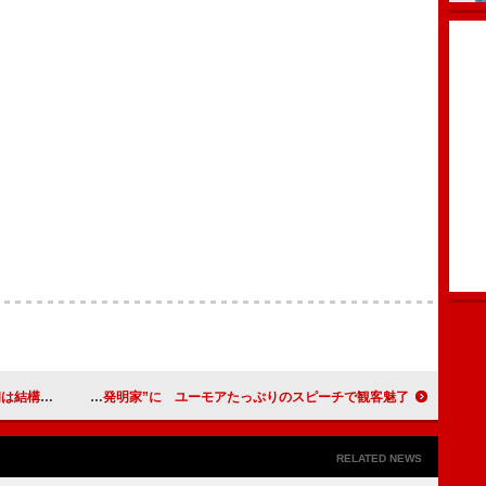
ちゃった」
稲垣吾郎＆香取慎吾、“謎の発明家”に ユーモアたっぷりのスピーチで観客魅了
RELATED NEWS