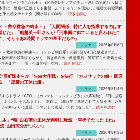
ルキラーと待ち合わせ」（関西テレビ／フジテレビ系）の第6話が5日に
本作は、警察の正義よりも復讐（ふくしゅう）を優先し、秘密の共犯関係
と第六感女子ヒナタ（関水渚）の物語 …
続きを読む
ド ～救命救急の約束～」「人間関係、特に人を指導するのはす
感じた」「船越英一郎さんが『刑事面に似ていると言われたこ
て、そりゃあ2時間ドラマの帝王だもの」
2026年8月6日
ドラマ
 ～救命救急の約束～」（テレビ朝日系）の第5話が4日に放送された。
急医療の最前線でもがく、若き救命医・救急隊員・警察官らの正義と成
を含みます） 遥（今田美桜）や桐 …
続きを読む
鬼塚”反町隆史らが「告白大作戦」を決行 「カジサックの娘・梶原
る」「黒幕の正体は誰」
2026年8月4日
ドラマ
するドラマ「GTO」（カンテレ・フジテレビ系）の第3話が、3日に放送
下、ネタバレを含みます） 本作は、1998年に放送されて人気を博した学
」が28年ぶりに連続ドラマとして復活。50代になった“ …
続きを読む
し木」“唯”白石聖の正体が判明し騒然 「車椅子だったよね」
“悠”山田涼介がつらい」
2026年8月3日
ドラマ
するドラマ「一次元の挿し木」（読売テレビ・日本テレビ系）の第5話