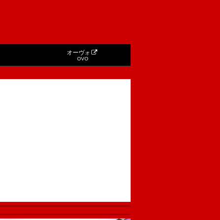
オーヴォ
OVO