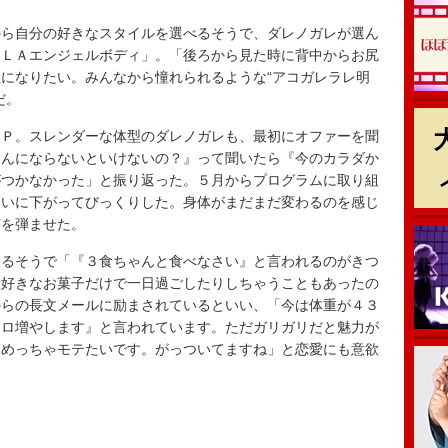
ら自分の好きなスタイルを選べるそうで、ダレノガレが選ん
「ＬＡエンジェルボディ」。「後ろから見た時に背中からお尻
になりたい。みんなから憧れられるような“アコガレラレ明
だ。
Ｐ。スレンダーな体型のダレノガレも、最初にオファーを聞
ゃんにならないといけないの？』って聞いたら『今のカラダか
がつかなかった」と振り返った。５月からプログラムに取り組
らいに下がってびっくりした。身体がまだまだ変わるのを感じ
声を弾ませた。
るそうで「『３食ちゃんと食べなさい』と言われるのがきつ
大好きなお菓子だけで一日過ごしたりしちゃうこともあったの
からの長文メールに励まされているといい、「今は体重が４３
キロ増やします』と言われています。ただガリガリだと魅力が
。めっちゃモテたいです。がっついてますね」と恋愛にも意欲