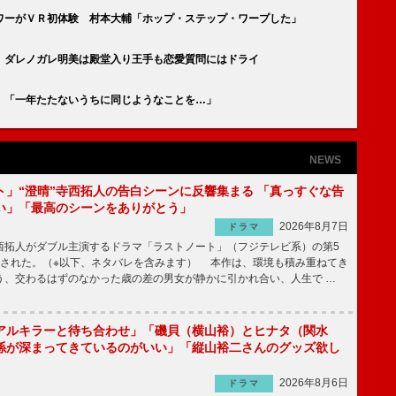
ワーがＶＲ初体験 村本大輔「ホップ・ステップ・ワープした」
 ダレノガレ明美は殿堂入り王手も恋愛質問にはドライ
 「一年たたないうちに同じようなことを…」
NEWS
ト」“澄晴”寺西拓人の告白シーンに反響集まる 「真っすぐな告
い」「最高のシーンをありがとう」
2026年8月7日
ドラマ
拓人がダブル主演するドラマ「ラストノート」（フジテレビ系）の第5
送された。（※以下、ネタバレを含みます） 本作は、環境も積み重ねてき
う、交わるはずのなかった歳の差の男女が静かに引かれ合い、人生で …
アルキラーと待ち合わせ」「磯貝（横山裕）とヒナタ（関水
係が深まってきているのがいい」「縦山裕二さんのグッズ欲し
2026年8月6日
ドラマ