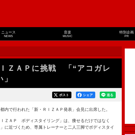
ニュース
音楽
特別企画
NEWS
MUSIC
PR
ＩＺＡＰに挑戦 「“アコガレ
い」
ポスト
シェア
送る
都内で行われた「新・ＲＩＺＡＰ発表」会見に出席した。
ＩＺＡＰ ボディスタイリング」は、痩せるだけではなく
体」に近づくため、専属トレーナーと二人三脚でボディスタイ