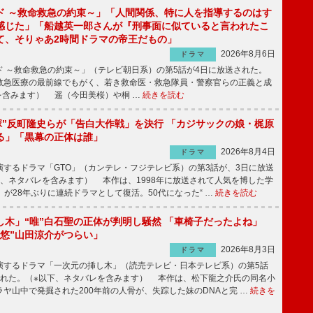
ド ～救命救急の約束～」「人間関係、特に人を指導するのはす
感じた」「船越英一郎さんが『刑事面に似ていると言われたこ
て、そりゃあ2時間ドラマの帝王だもの」
2026年8月6日
ドラマ
 ～救命救急の約束～」（テレビ朝日系）の第5話が4日に放送された。
急医療の最前線でもがく、若き救命医・救急隊員・警察官らの正義と成
を含みます） 遥（今田美桜）や桐 …
続きを読む
鬼塚”反町隆史らが「告白大作戦」を決行 「カジサックの娘・梶原
る」「黒幕の正体は誰」
2026年8月4日
ドラマ
するドラマ「GTO」（カンテレ・フジテレビ系）の第3話が、3日に放送
下、ネタバレを含みます） 本作は、1998年に放送されて人気を博した学
」が28年ぶりに連続ドラマとして復活。50代になった“ …
続きを読む
し木」“唯”白石聖の正体が判明し騒然 「車椅子だったよね」
“悠”山田涼介がつらい」
2026年8月3日
ドラマ
するドラマ「一次元の挿し木」（読売テレビ・日本テレビ系）の第5話
された。（※以下、ネタバレを含みます） 本作は、松下龍之介氏の同名小
ヤ山中で発掘された200年前の人骨が、失踪した妹のDNAと完 …
続きを