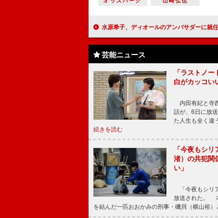
オッズパーク
山崎弘也
水原希子、ディオールのアンバサダーに就任 「世界中にそのスピリットを伝え
芸能ニュース
「ラストノー
白がカッコい
内田有紀と寺西
話が、6日に放
た人生も全く違
続きを読む
「今夜もシリ
渚）の共犯関
い」
「今夜もシリア
放送された。 
を結んだ一匹おおかみの刑事・磯貝（横山裕）