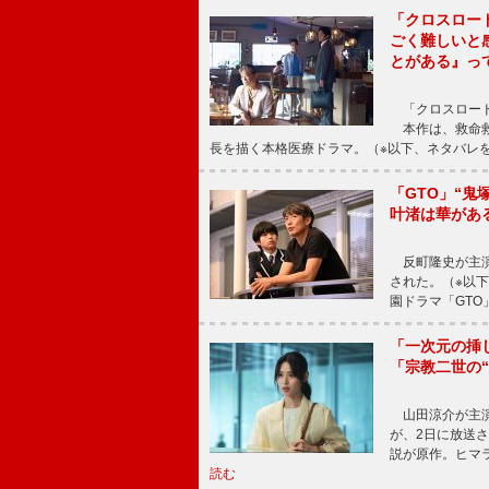
「クロスロー
ごく難しいと
とがある』っ
「クロスロード
本作は、救命救
長を描く本格医療ドラマ。（※以下、ネタバレ
「GTO」“
叶渚は華があ
反町隆史が主演
された。（※以
園ドラマ「GTO
「一次元の挿
「宗教二世の
山田涼介が主演
が、2日に放送
説が原作。ヒマラ
読む