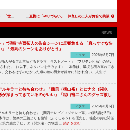
ていきたい」
観月ありさが又吉直樹に「やりづらい」 仲良しの二人が舞台で共演
NEWS
ト」“澄晴”寺西拓人の告白シーンに反響集まる 「真っすぐな告
い」「最高のシーンをありがとう」
2026年8月7日
ドラマ
拓人がダブル主演するドラマ「ラストノート」（フジテレビ系）の第5
送された。（※以下、ネタバレを含みます） 本作は、環境も積み重ねてき
う、交わるはずのなかった歳の差の男女が静かに引かれ合い、人生で …
アルキラーと待ち合わせ」「磯貝（横山裕）とヒナタ（関水
係が深まってきているのがいい」「縦山裕二さんのグッズ欲し
2026年8月6日
ドラマ
ルキラーと待ち合わせ」（関西テレビ／フジテレビ系）の第6話が5日に
本作は、警察の正義よりも復讐（ふくしゅう）を優先し、秘密の共犯関係
と第六感女子ヒナタ（関水渚）の物語 …
続きを読む