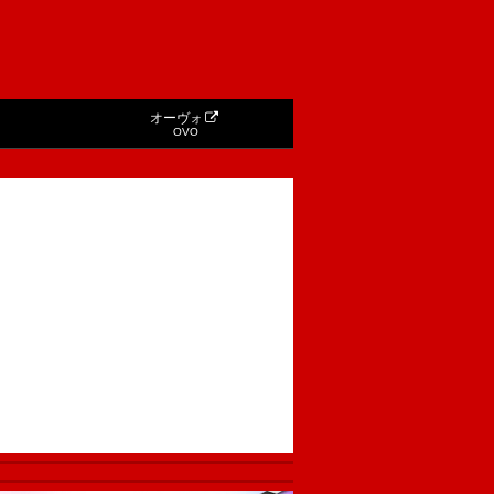
オーヴォ
OVO