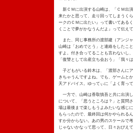
新ＣＭに出演する山崎は、「ＣＭ出演
来たかと思って、走り回ってしまうく
ークのＣＭに出たい』って書いてある
くことで夢がかなうんだよ』って伝え
また、同じ事務所の渡部建（アンジャ
山崎は「おめでとう」と連絡をしたこ
すよ。付き合ってることも言わないし
「復讐として出産立ち会おう」「我々
子どもがいる鈴木は、「渡部さんにア
きちゃうんですよね。でも、ゲームと
天アドバイス。ゆってぃに「よく育っ
一方で、山崎は香取慎吾と共に出演し
について、「思うところは？」と質問
場は最後まで楽しもうよみたいな感じ
もらったので、最終回は何かやられる
すか分からない。あの男のスケールで
じゃないかなって思って、日々おびえ