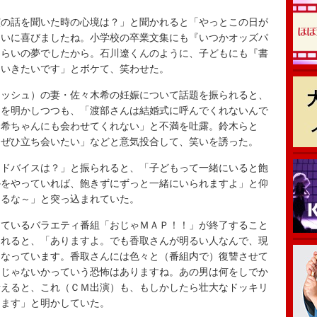
の話を聞いた時の心境は？」と聞かれると「やっとこの日が
らいに喜びましたね。小学校の卒業文集にも『いつかオッズパ
くらいの夢でしたから。石川遼くんのように、子どもにも『書
ていきたいです」とボケて、笑わせた。
ッシュ）の妻・佐々木希の妊娠について話題を振られると、
とを明かしつつも、「渡部さんは結婚式に呼んでくれないんで
、希ちゃんにも会わせてくれない」と不満を吐露。鈴木らと
はぜひ立ち会いたい」などと意気投合して、笑いを誘った。
ドバイスは？」と振られると、「子どもって一緒にいると飽
かをやっていれば、飽きずにずっと一緒にいられますよ」と仰
てるな～」と突っ込まれていた。
ているバラエティ番組「おじゃＭＡＰ！！」が終了すること
されると、「ありますよ。でも香取さんが明るい人なんで、現
になっています。香取さんには色々と（番組内で）復讐させて
んじゃないかっていう恐怖はありますね。あの男は何をしでか
考えると、これ（ＣＭ出演）も、もしかしたら壮大なドッキリ
てます」と明かしていた。