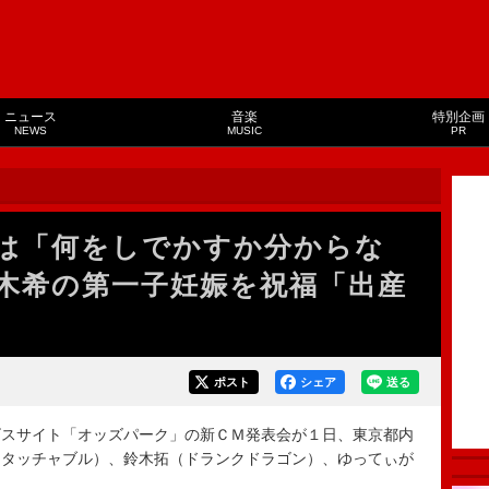
ニュース
音楽
特別企画
NEWS
MUSIC
PR
は「何をしでかすか分からな
木希の第一子妊娠を祝福「出産
ポスト
シェア
送る
スサイト「オッズパーク」の新ＣＭ発表会が１日、東京都内
ンタッチャブル）、鈴木拓（ドランクドラゴン）、ゆってぃが