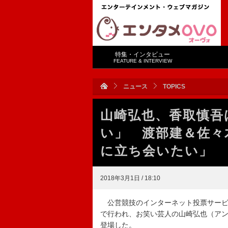
特集・インタビュー
FEATURE & INTERVIEW
ニュース
TOPICS
山崎弘也、香取慎吾
い」 渡部建＆佐々
に立ち会いたい」
2018年3月1日 / 18:10
公営競技のインターネット投票サービ
で行われ、お笑い芸人の山崎弘也（ア
登場した。