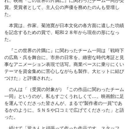
れ、映画『この世界の片隅に』に関わったチーム一同が受
賞。受賞者として、主人公の声優を務めたのんも登壇し
た。
本賞は、作家、菊池寛が日本文化の各方面に遺した功績
を記念するための賞で、昭和２８年から現在の形になっ
た。
『この世界の片隅に』に関わったチーム一同は「戦時下
の広島・呉を舞台に、市井の日常を、緻密な時代考証と見
事なアニメーション表現で活写。商業ベースに乗りにくい
テーマを資金集めに苦心しながらも製作、大ヒットに結び
つけた」と評価された。
のんは「（受賞の対象が）『この作品に関わったチーム
一同』というのが、私もすごくうれしくて…。映画館に足
を運んでくださった皆さんが、まるで“製作者の一員”であ
るかのように、ＳＮＳや口コミで広げてくださった」と語
った。
続けて「皆さんと頑張って作った作品です。スタッフ、