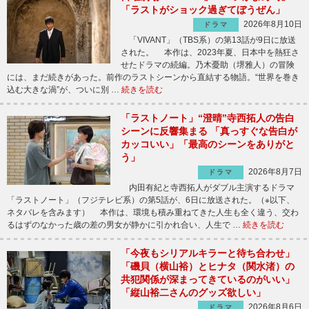
「ラストがショック過ぎてぼうぜん」
2026年8月10日
ドラマ
「VIVANT」（TBS系）の第13話が9日に放送
された。 本作は、2023年夏、日本中を熱狂さ
せたドラマの続編。乃木憂助（堺雅人）の冒険
には、まだ続きがあった。前作のラストシーンから直結する物語。“世界を巻き
込む大きな渦”が、ついに別 …
続きを読む
「ラストノート」“澄晴”寺西拓人の告白
シーンに反響集まる 「真っすぐな告白が
カッコいい」「最高のシーンをありがと
う」
2026年8月7日
ドラマ
内田有紀と寺西拓人がダブル主演するドラマ
「ラストノート」（フジテレビ系）の第5話が、6日に放送された。（※以下、
ネタバレを含みます） 本作は、環境も積み重ねてきた人生も全く違う、交わ
るはずのなかった歳の差の男女が静かに引かれ合い、人生で …
続きを読む
「今夜もシリアルキラーと待ち合わせ」
「磯貝（横山裕）とヒナタ（関水渚）の
共犯関係が深まってきているのがいい」
「縦山裕二さんのグッズ欲しい」
2026年8月6日
ドラマ