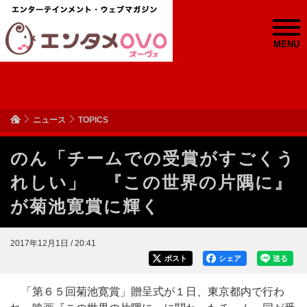
MENU
ニュース
TOPICS
のん「チームでの受賞がすごくう
れしい」 『この世界の片隅に』
が菊池寛賞に輝く
2017年12月1日 / 20:41
ポスト
シェア
送る
「第６５回菊池寛賞」贈呈式が１日、東京都内で行わ