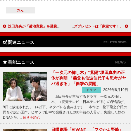
のん
浅田真央が「菊池寛賞」を受賞 今後の目標は「感謝の滑り」
山田涼介“ハガレン”初日に「ドキドキ」 サプライズプレゼントは「家宝です！」
関連ニュース
RELATED NEWS
芸能ニュース
NEWS
「一次元の挿し木」“紫陽”堀田真由の正
体が判明 「義父も仙波佳代子も思考がヤ
バ過ぎる」「衝撃の展開」
2026年8月10日
ドラマ
山田涼介が主演するドラマ「一次元の挿し
木」（読売テレビ・日本テレビ系）の第6話が、
9日に放送された。（※以下、ネタバレを含みます） 本作は、松下龍之介氏の
同名小説が原作。ヒマラヤ山中で発掘された200年前の人骨が、失踪した妹の
DNAと完 …
続きを読む
日曜劇場「VIVANT」「マジかよ野崎」