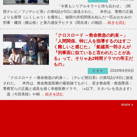
「今夜もシリアルキラーと待ち合わせ」（関
西テレビ／フジテレビ系）の第6話が5日に放送された。 本作は、警察の正義
よりも復讐（ふくしゅう）を優先し、秘密の共犯関係を結んだ一匹おおかみの
刑事・磯貝（横山裕）と第六感女子ヒナタ（関水渚）の物語 …
続きを読む
「クロスロード ～救命救急の約束～」
「人間関係、特に人を指導するのはすご
く難しいと感じた」「船越英一郎さんが
『刑事面に似ていると言われたことがあ
る』って、そりゃあ2時間ドラマの帝王だ
もの」
2026年8月6日
ドラマ
「クロスロード ～救命救急の約束～」（テレビ朝日系）の第5話が4日に放送
された。 本作は、救命救急医療の最前線でもがく、若き救命医・救急隊員・
警察官らの正義と成長を描く本格医療ドラマ。（※以下、ネタバレを含みます）
遥（今田美桜）や桐 …
続きを読む
more »