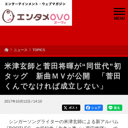
MENU
ニュース
TOPICS
米津玄師と菅田将暉が“同世代”初
タッグ 新曲ＭＶが公開 「菅田
くんでなければ成立しない」
2017年10月12日 / 14:10
ポスト
シェア
送る
シンガーソングライターの米津玄師による新アルバム