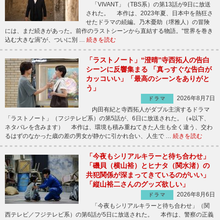
「VIVANT」（TBS系）の第13話が9日に放送
された。 本作は、2023年夏、日本中を熱狂さ
せたドラマの続編。乃木憂助（堺雅人）の冒険
には、まだ続きがあった。前作のラストシーンから直結する物語。“世界を巻き
込む大きな渦”が、ついに別 …
続きを読む
「ラストノート」“澄晴”寺西拓人の告白
シーンに反響集まる 「真っすぐな告白が
カッコいい」「最高のシーンをありがと
う」
2026年8月7日
ドラマ
内田有紀と寺西拓人がダブル主演するドラマ
「ラストノート」（フジテレビ系）の第5話が、6日に放送された。（※以下、
ネタバレを含みます） 本作は、環境も積み重ねてきた人生も全く違う、交わ
るはずのなかった歳の差の男女が静かに引かれ合い、人生で …
続きを読む
「今夜もシリアルキラーと待ち合わせ」
「磯貝（横山裕）とヒナタ（関水渚）の
共犯関係が深まってきているのがいい」
「縦山裕二さんのグッズ欲しい」
2026年8月6日
ドラマ
「今夜もシリアルキラーと待ち合わせ」（関
西テレビ／フジテレビ系）の第6話が5日に放送された。 本作は、警察の正義