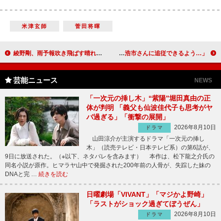
米津玄師
菅田将暉
綾野剛、雨予報吹き飛ばす晴れ男ぶり発揮 “恋するシーン”への強いこだわり見せる
高橋克典、ゴルフで“スコア１００切り”達成 「佐藤浩市さんに追従できるよう…」
芸能ニュース
NEWS
「一次元の挿し木」“紫陽”堀田真由の正
体が判明 「義父も仙波佳代子も思考がヤ
バ過ぎる」「衝撃の展開」
2026年8月10日
ドラマ
山田涼介が主演するドラマ「一次元の挿し
木」（読売テレビ・日本テレビ系）の第6話が、
9日に放送された。（※以下、ネタバレを含みます） 本作は、松下龍之介氏の
同名小説が原作。ヒマラヤ山中で発掘された200年前の人骨が、失踪した妹の
DNAと完 …
続きを読む
日曜劇場「VIVANT」「マジかよ野崎」
「ラストがショック過ぎてぼうぜん」
2026年8月10日
ドラマ