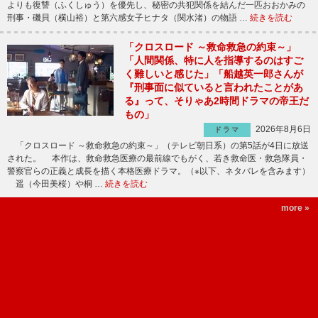
よりも復讐（ふくしゅう）を優先し、秘密の共犯関係を結んだ一匹おおかみの
刑事・磯貝（横山裕）と第六感女子ヒナタ（関水渚）の物語 …
続きを読む
「クロスロード ～救命救急の約束～」
「人間関係、特に人を指導するのはすご
く難しいと感じた」「船越英一郎さんが
『刑事面に似ていると言われたことがあ
る』って、そりゃあ2時間ドラマの帝王だ
もの」
2026年8月6日
ドラマ
「クロスロード ～救命救急の約束～」（テレビ朝日系）の第5話が4日に放送
された。 本作は、救命救急医療の最前線でもがく、若き救命医・救急隊員・
警察官らの正義と成長を描く本格医療ドラマ。（※以下、ネタバレを含みます）
遥（今田美桜）や桐 …
続きを読む
more »