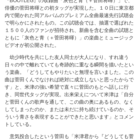
『BOOTLEG』の収録曲「灰色と青（＋菅田将暉）」で、
俳優の菅田将暉との初タッグが実現した。１０日に東京都
内で開かれた同アルバムのプレミアム全曲最速先行試聴会
で明らかにされたもの。この試聴会では、抽選で選ばれた
１５００人のファンが招待され、新曲を含む全曲の試聴と
ともに「灰色と青（＋菅田将暉）」の楽曲とミュージック
ビデオが初公開された。
幼少時代を共にした友人同士が大人になり、すれ違う
日々の中で離れていても奇跡的に重なる瞬間を描いたとい
う楽曲。「どうしてもやりたいと無理を言いました。この
曲は菅田くんでなければ絶対に成立しないと思ったからで
す」と、米津の強い希望で直々に菅田のもとへ話しに行
き、同世代タッグが実現。出来栄えについて米津は「自分
と菅田くんの歌声を通して、この曲の奥にあるもの、なく
してしまったのか、または未だに持ち続けているのか、そ
ういう青さを表現することができたと思います」とコメン
トしている。
意気投合したという菅田も「米津君から『どうしても菅