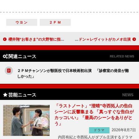
ウヨン
２ＰＭ
櫻井翔“お客さま”の大野智に指示を連発 「手伝うよ」の一言がまさかの展開に…
ジョンソン監督が『ＳＷ』最新作の初出し情報 ジョゼフ・ゴードン＝レヴィットがカメオ出演
関連ニュース
RELATED NEWS
２ＰＭチャンソンが獣医役で日本映画初出演 「診察室の発音が難
しかった」
芸能ニュース
NEWS
「ラストノート」“澄晴”寺西拓人の告白
シーンに反響集まる 「真っすぐな告白が
カッコいい」「最高のシーンをありがと
う」
2026年8月7日
ドラマ
内田有紀と寺西拓人がダブル主演するドラマ