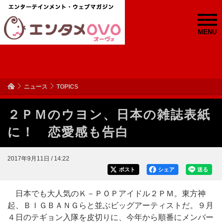
MENU
ニュース
TOPICS
２ＰＭのウヨン、日本の雑誌表紙
に！ 恋愛感も告白
2017年9月11日 / 14:22
ポスト
シェア
送る
日本でも大人気のＫ－ＰＯＰアイドル２ＰＭ。東方神
起、ＢＩＧＢＡＮＧらと並ぶビッグアーティストだ。９月
４日のテギョン入隊を皮切りに、今年から順番にメンバー