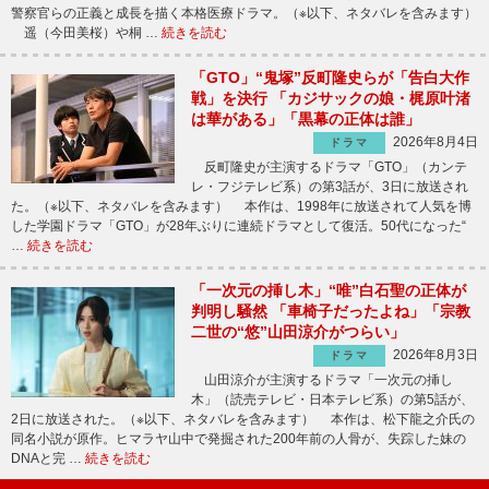
警察官らの正義と成長を描く本格医療ドラマ。（※以下、ネタバレを含みます）
遥（今田美桜）や桐 …
続きを読む
「GTO」“鬼塚”反町隆史らが「告白大作
戦」を決行 「カジサックの娘・梶原叶渚
は華がある」「黒幕の正体は誰」
2026年8月4日
ドラマ
反町隆史が主演するドラマ「GTO」（カンテ
レ・フジテレビ系）の第3話が、3日に放送され
た。（※以下、ネタバレを含みます） 本作は、1998年に放送されて人気を博
した学園ドラマ「GTO」が28年ぶりに連続ドラマとして復活。50代になった“
…
続きを読む
「一次元の挿し木」“唯”白石聖の正体が
判明し騒然 「車椅子だったよね」「宗教
二世の“悠”山田涼介がつらい」
2026年8月3日
ドラマ
山田涼介が主演するドラマ「一次元の挿し
木」（読売テレビ・日本テレビ系）の第5話が、
2日に放送された。（※以下、ネタバレを含みます） 本作は、松下龍之介氏の
同名小説が原作。ヒマラヤ山中で発掘された200年前の人骨が、失踪した妹の
DNAと完 …
続きを読む