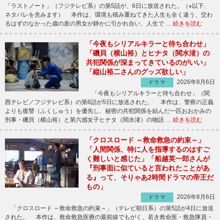
「ラストノート」（フジテレビ系）の第5話が、6日に放送された。（※以下、
ネタバレを含みます） 本作は、環境も積み重ねてきた人生も全く違う、交わ
るはずのなかった歳の差の男女が静かに引かれ合い、人生で …
続きを読む
「今夜もシリアルキラーと待ち合わせ」
「磯貝（横山裕）とヒナタ（関水渚）の
共犯関係が深まってきているのがいい」
「縦山裕二さんのグッズ欲しい」
2026年8月6日
ドラマ
「今夜もシリアルキラーと待ち合わせ」（関
西テレビ／フジテレビ系）の第6話が5日に放送された。 本作は、警察の正義
よりも復讐（ふくしゅう）を優先し、秘密の共犯関係を結んだ一匹おおかみの
刑事・磯貝（横山裕）と第六感女子ヒナタ（関水渚）の物語 …
続きを読む
「クロスロード ～救命救急の約束～」
「人間関係、特に人を指導するのはすご
く難しいと感じた」「船越英一郎さんが
『刑事面に似ていると言われたことがあ
る』って、そりゃあ2時間ドラマの帝王だ
もの」
2026年8月6日
ドラマ
「クロスロード ～救命救急の約束～」（テレビ朝日系）の第5話が4日に放送
された。 本作は、救命救急医療の最前線でもがく、若き救命医・救急隊員・