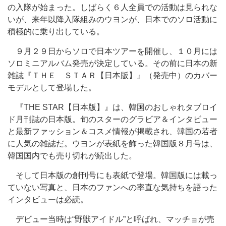
の入隊が始まった。しばらく６人全員での活動は見られな
いが、来年以降入隊組みのウヨンが、日本でのソロ活動に
積極的に乗り出している。
９月２９日からソロで日本ツアーを開催し、１０月には
ソロミニアルバム発売が決定している。その前に日本の新
雑誌『ＴＨＥ ＳＴＡＲ【日本版】』（発売中）のカバー
モデルとして登場した。
『THE STAR【日本版】』は、韓国のおしゃれタブロイ
ド月刊誌の日本版。旬のスターのグラビア＆インタビュー
と最新ファッション＆コスメ情報が掲載され、韓国の若者
に人気の雑誌だ。ウヨンが表紙を飾った韓国版８月号は、
韓国国内でも売り切れが続出した。
そして日本版の創刊号にも表紙で登場。韓国版には載っ
ていない写真と、日本のファンへの率直な気持ちを語った
インタビューは必読。
デビュー当時は“野獣アイドル”と呼ばれ、マッチョが売