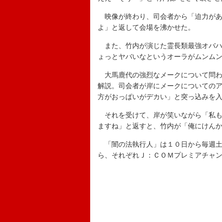
映像が終わり、司会者から「迫力があ
よ」と返して会場を沸かせた。
また、竹内が演じた霊長類最強オバハ
ょっとヤバいなというオーラがムンム
大馬鹿代の強烈なメークについて問わ
解説。司会者が岸にメークについての
方がおっぱいがデカい」と突っ込みを
それを受けて、岸が笑いながら「私も
ますね」と返すと、竹内が「俺にけん
「闇の法執行人」は１０日から毎週土
ら、それぞれＪ：ＣＯＭプレミアチャ