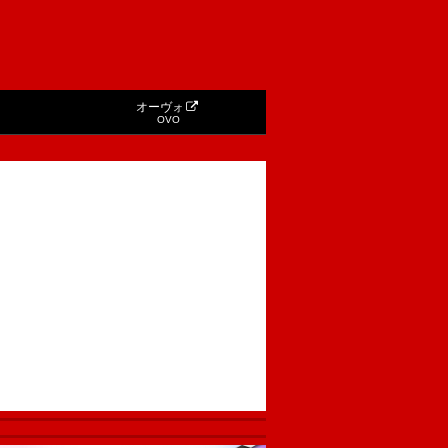
オーヴォ
OVO