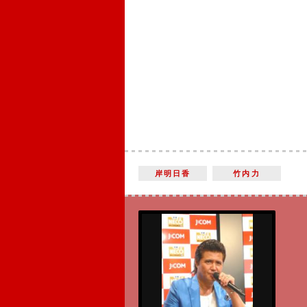
岸明日香
竹内力