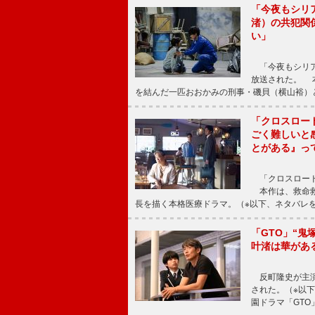
「今夜もシリ
渚）の共犯関
い」
「今夜もシリア
放送された。 
を結んだ一匹おおかみの刑事・磯貝（横山裕）
「クロスロー
ごく難しいと
とがある』っ
「クロスロード
本作は、救命救
長を描く本格医療ドラマ。（※以下、ネタバレ
「GTO」“
叶渚は華があ
反町隆史が主演
された。（※以
園ドラマ「GTO