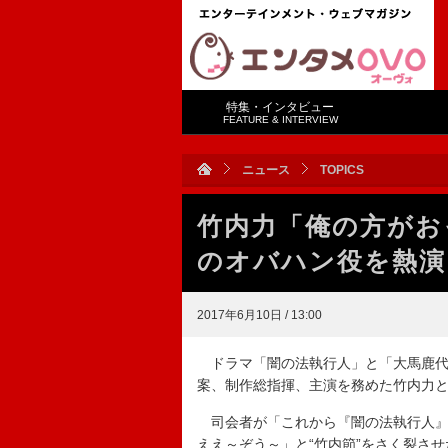
特集・インタビュー
FEATURE & INTERVIEW
ニュース
TOPICS
竹内力「俺の方がお
のオバハン役を熱演
2017年6月10日 / 13:00
ドラマ「闇の法執行人」と「大馬鹿代
案、制作総指揮、主演を務めた竹内力
司会者が「これから『闇の法執行人』
ええ～ぞう～」と“竹内節”をさく裂させ