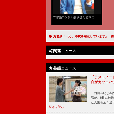
“竹内節”をさく裂させた竹内力
海老蔵「一応、浴衣を用意しています」 勸玄くん＆麗禾ちゃんの
関連ニュース
芸能ニュース
「ラストノー
白がカッコい
内田有紀と寺西
話が、6日に放
た人生も全く違
続きを読む