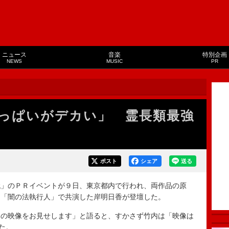
ニュース
音楽
特別企画
NEWS
MUSIC
PR
っぱいがデカい」 霊長類最強
ポスト
シェア
送る
」のＰＲイベントが９日、東京都内で行われ、両作品の原
と「闇の法執行人」で共演した岸明日香が登壇した。
の映像をお見せします」と語ると、すかさず竹内は「映像は
た。