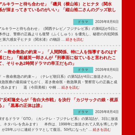
アルキラーと待ち合わせ」「磯貝（横山裕）とヒナタ（関水
係が深まってきているのがいい」「縦山裕二さんのグッズ欲し
2026年8月6日
ドラマ
ルキラーと待ち合わせ」（関西テレビ／フジテレビ系）の第6話が5日に
本作は、警察の正義よりも復讐（ふくしゅう）を優先し、秘密の共犯関係
と第六感女子ヒナタ（関水渚）の物語 …
続きを読む
ド ～救命救急の約束～」「人間関係、特に人を指導するのはす
感じた」「船越英一郎さんが『刑事面に似ていると言われたこ
て、そりゃあ2時間ドラマの帝王だもの」
2026年8月6日
ドラマ
 ～救命救急の約束～」（テレビ朝日系）の第5話が4日に放送された。
急医療の最前線でもがく、若き救命医・救急隊員・警察官らの正義と成
を含みます） 遥（今田美桜）や桐 …
続きを読む
鬼塚”反町隆史らが「告白大作戦」を決行 「カジサックの娘・梶原
る」「黒幕の正体は誰」
2026年8月4日
ドラマ
するドラマ「GTO」（カンテレ・フジテレビ系）の第3話が、3日に放送
下、ネタバレを含みます） 本作は、1998年に放送されて人気を博した学
」が28年ぶりに連続ドラマとして復活。50代になった“ …
続きを読む