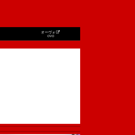
オーヴォ
OVO