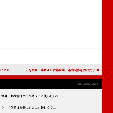
ジカル特訓
土屋太鳳「愛情と生きる！」を宣言 欅坂４６佐藤詩織、楽曲制作をおねだり
RELATED NEWS
」連発 新機能はバーベキューに使いたい？
！？ 「以前は自分にも人にも厳しくて…」