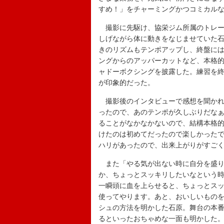
すめ！」をチャーミングかつコミカル
撮影に先駆け、協栄ジム所属のトレー
しげながら体に動きをなじませていた
きのリズムもテンポアップし、終盤に
ングからのアッパーカットなど、本格
ャドーボクシングを披露した。練習を終
が印象的だった。
撮影後のインタビューで感想を聞かれ
ったので、あのテンポが久しぶりだな
ることがなかなかないので、結構本格
けたのは初めてだったので楽しかった
ハリがあったので、出来上がりがすご
また「やる気が出ない時に自分を盛り
か、ちょっとスッキリしたいなという
一瞬頭に血を上らせると、ちょっとス
使ってやります。あと、おいしいもの
シュの方法を明かした石原。舞台の本
るといったおちゃめな一面も明かした