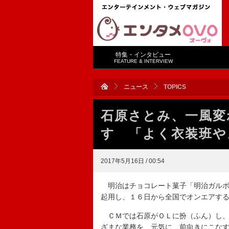
特集・インタビュー
FEATURE & INTERVIEW
ニュース
TOPICS
石原さとみ、一風変
す 「よく衣装班や
2017年5月16日 / 00:54
明治はチョコレート菓子「明治ガルボ
起用し、１６日から全国でオンエアす
ＣＭでは石原がＯＬに扮（ふん）し、
ざまな業務を、元気に、前向きにこな