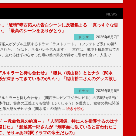
NEWS
ト」“澄晴”寺西拓人の告白シーンに反響集まる 「真っすぐな告
い」「最高のシーンをありがとう」
2026年8月7日
ドラマ
拓人がダブル主演するドラマ「ラストノート」（フジテレビ系）の第5
送された。（※以下、ネタバレを含みます） 本作は、環境も積み重ねてき
う、交わるはずのなかった歳の差の男女が静かに引かれ合い、人生で …
アルキラーと待ち合わせ」「磯貝（横山裕）とヒナタ（関水
係が深まってきているのがいい」「縦山裕二さんのグッズ欲し
2026年8月6日
ドラマ
ルキラーと待ち合わせ」（関西テレビ／フジテレビ系）の第6話が5日に
本作は、警察の正義よりも復讐（ふくしゅう）を優先し、秘密の共犯関係
と第六感女子ヒナタ（関水渚）の物語 …
続きを読む
ド ～救命救急の約束～」「人間関係、特に人を指導するのはす
感じた」「船越英一郎さんが『刑事面に似ていると言われたこ
て、そりゃあ2時間ドラマの帝王だもの」