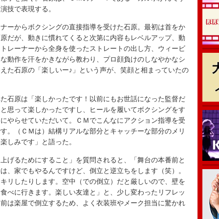
な演技で表現する。
ナーからボクシングの直接指導を受けた石原。最初は首をか
石原だが、動きに慣れてくると次第に内容もレベルアップ、動
はトレーナーから全身を使ったストレートの出し方、ウィービ
的な動作を汗をかきながら教わり、プロ顔負けのしなやかなシ
えた石原の「楽しいー♪」という声が、笑顔と相まっていたの
た石原は「楽しかったです！以前にもお世話になった監督だ
ぁと思って楽しかったですし、ヒールを履いてボクシングをす
的にやらせていただいて。ＣＭでこんなにアクション指導を受
です。（ＣＭは）結構リアルな部分とキャッチーな部分のメリ
く楽しみです」と語った。
上げるためにすること」を質問されると、「舞台の本番前と
時は、家でもやるんですけど、倒立と逆立ちをします（笑）。
ッキリしたりします。空中（での倒立）だと厳しいので、壁を
を食べに行きます。楽しい友達と」と、少し変わったリフレッ
番前は楽屋で倒立するため、よく衣装班やメーク担当に驚かれ
。