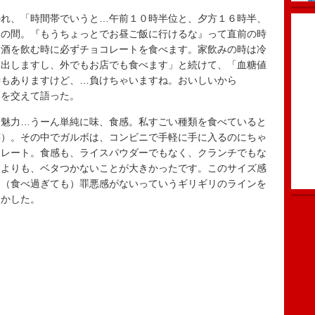
れ、「時間帯でいうと…午前１０時半位と、夕方１６時半、
飯の間。『もうちょっとでお昼ご飯に行けるな』って直前の時
お酒を飲む時に必ずチョコレートを食べます。家飲みの時は冷
り出しますし、外でもお店でも食べます」と続けて、「血糖値
時もありますけど、…負けちゃいますね。おいしいから
いを交えて語った。
魅力…うーん単純に味、食感。私すごい種類を食べていると
笑）。その中でガルボは、コンビニで手軽に手に入るのにちゃ
コレート。食感も、ライスパウダーでもなく、クランチでもな
によりも、ベタつかないことが大きかったです。このサイズ感
。（食べ過ぎても）罪悪感がないっていうギリギリのラインを
明かした。