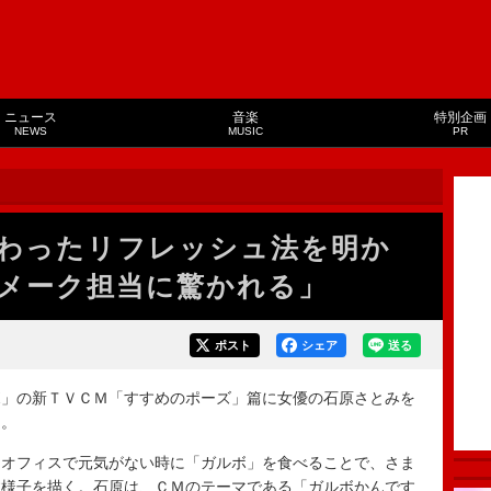
ニュース
音楽
特別企画
NEWS
MUSIC
PR
わったリフレッシュ法を明か
メーク担当に驚かれる」
ポスト
シェア
送る
」の新ＴＶＣＭ「すすめのポーズ」篇に女優の石原さとみを
る。
オフィスで元気がない時に「ガルボ」を食べることで、さま
す様子を描く。石原は、ＣＭのテーマである「ガルボかんです