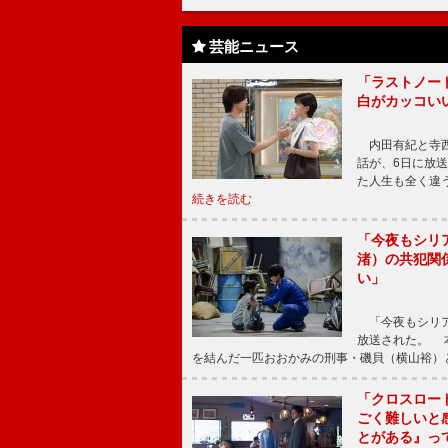
芸能ニュース
「ラストノー
白がカッコい
内田有紀と寺西
話が、6日に放
た人生も全く違
続きを読む
「今夜もシリ
渚）の共犯関
い」
「今夜もシリア
放送された。 
を結んだ一匹おおかみの刑事・磯貝（横山裕）
「クロスロー
ごく難しいと
とがある』っ