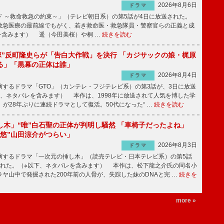
2026年8月6日
ドラマ
 ～救命救急の約束～」（テレビ朝日系）の第5話が4日に放送された。
急医療の最前線でもがく、若き救命医・救急隊員・警察官らの正義と成
を含みます） 遥（今田美桜）や桐 …
続きを読む
鬼塚”反町隆史らが「告白大作戦」を決行 「カジサックの娘・梶原
る」「黒幕の正体は誰」
2026年8月4日
ドラマ
するドラマ「GTO」（カンテレ・フジテレビ系）の第3話が、3日に放送
下、ネタバレを含みます） 本作は、1998年に放送されて人気を博した学
」が28年ぶりに連続ドラマとして復活。50代になった“ …
続きを読む
し木」“唯”白石聖の正体が判明し騒然 「車椅子だったよね」
“悠”山田涼介がつらい」
2026年8月3日
ドラマ
するドラマ「一次元の挿し木」（読売テレビ・日本テレビ系）の第5話
された。（※以下、ネタバレを含みます） 本作は、松下龍之介氏の同名小
ヤ山中で発掘された200年前の人骨が、失踪した妹のDNAと完 …
続きを
more »