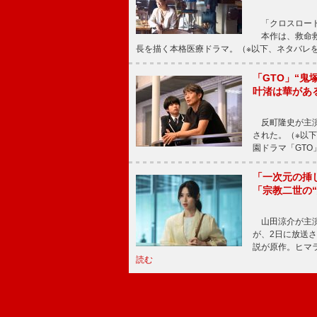
「クロスロード
本作は、救命救
長を描く本格医療ドラマ。（※以下、ネタバレ
「GTO」“
叶渚は華があ
反町隆史が主演
された。（※以
園ドラマ「GTO
「一次元の挿
「宗教二世の
山田涼介が主演
が、2日に放送
説が原作。ヒマラ
読む