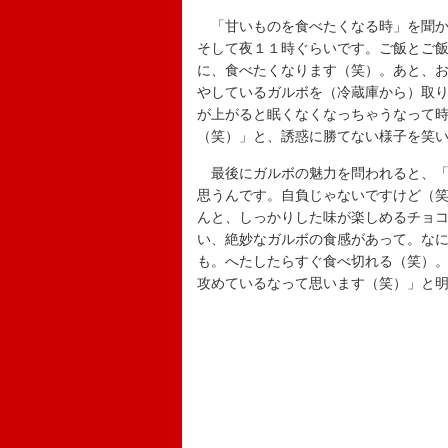
「甘いものを食べたくなる時」を聞か
そして夜１１時ぐらいです。ご飯とご
に、食べたくなります（笑）。あと、
やしているガルボを（冷蔵庫から）取
が上がると眠くなくなっちゃうなって
（笑）」と、誘惑に勝てない様子を笑
最後にガルボの魅力を問われると、「
思うんです。自負じゃないですけど（
んと、しっかりした味が楽しめるチョ
い、絶妙なガルボの食感があって。な
も。へたしたらすぐ食べ切れる（笑）
攻めているなって思います（笑）」と