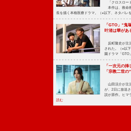
「クロスロード
本作は、救命救
長を描く本格医療ドラマ。（※以下、ネタバレ
「GTO」“
叶渚は華があ
反町隆史が主演
された。（※以
園ドラマ「GTO
「一次元の挿
「宗教二世の
山田涼介が主演
が、2日に放送
説が原作。ヒマラ
読む