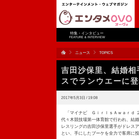
特集・インタビュー
FEATURE & INTERVIEW
ニュース
TOPICS
吉田沙保里、結婚相
スでランウエーに登
2017年5月3日 / 19:08
「マイナビ ＧｉｒｌｓＡｗａｒｄ 
代々木競技場第一体育館で行われ、結
レスリングの吉田沙保里選手がドレス
とい、手にしたブーケを全力で客席に