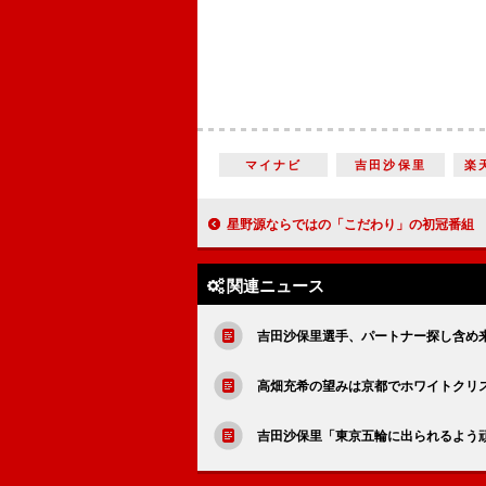
マイナビ
吉田沙保里
楽
星野源ならではの「こだわり」の初冠番組 ＮＨＫ生放送「おげんさんといっしょ」“夫
関連ニュース
吉田沙保里選手、パートナー探し含め
高畑充希の望みは京都でホワイトクリ
吉田沙保里「東京五輪に出られるよう