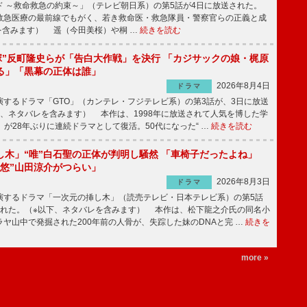
 ～救命救急の約束～」（テレビ朝日系）の第5話が4日に放送された。
急医療の最前線でもがく、若き救命医・救急隊員・警察官らの正義と成
を含みます） 遥（今田美桜）や桐 …
続きを読む
鬼塚”反町隆史らが「告白大作戦」を決行 「カジサックの娘・梶原
る」「黒幕の正体は誰」
2026年8月4日
ドラマ
するドラマ「GTO」（カンテレ・フジテレビ系）の第3話が、3日に放送
下、ネタバレを含みます） 本作は、1998年に放送されて人気を博した学
」が28年ぶりに連続ドラマとして復活。50代になった“ …
続きを読む
し木」“唯”白石聖の正体が判明し騒然 「車椅子だったよね」
“悠”山田涼介がつらい」
2026年8月3日
ドラマ
するドラマ「一次元の挿し木」（読売テレビ・日本テレビ系）の第5話
された。（※以下、ネタバレを含みます） 本作は、松下龍之介氏の同名小
ヤ山中で発掘された200年前の人骨が、失踪した妹のDNAと完 …
続きを
more »