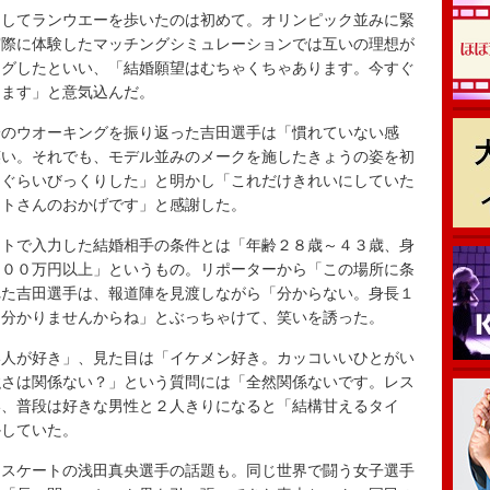
してランウエーを歩いたのは初めて。オリンピック並みに緊
実際に体験したマッチングシミュレーションでは互いの理想が
ングしたといい、「結婚願望はむちゃくちゃあります。今すぐ
ります」と意気込んだ。
のウオーキングを振り返った吉田選手は「慣れていない感
笑い。それでも、モデル並みのメークを施したきょうの姿を初
うぐらいびっくりした」と明かし「これだけきれいにしていた
ストさんのおかげです」と感謝した。
トで入力した結婚相手の条件とは「年齢２８歳～４３歳、身
５００万円以上」というもの。リポーターから「この場所に条
れた吉田選手は、報道陣を見渡しながら「分からない。身長１
は分かりませんからね」とぶっちゃけて、笑いを誘った。
人が好き」、見た目は「イケメン好き。カッコいいひとがい
強さは関係ない？」という質問には「全然関係ないです。レス
い、普段は好きな男性と２人きりになると「結構甘えるタイ
かしていた。
スケートの浅田真央選手の話題も。同じ世界で闘う女子選手