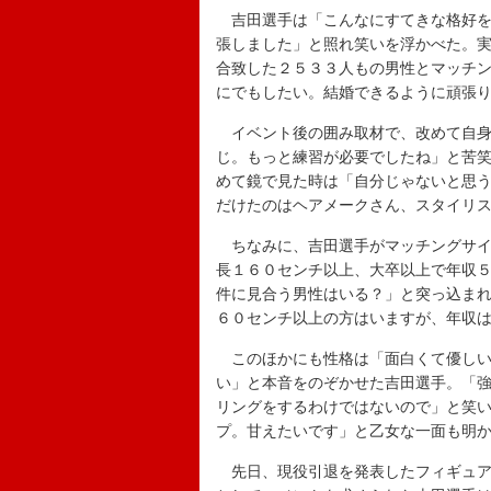
吉田選手は「こんなにすてきな格好を
張しました」と照れ笑いを浮かべた。
合致した２５３３人もの男性とマッチ
にでもしたい。結婚できるように頑張
イベント後の囲み取材で、改めて自身
じ。もっと練習が必要でしたね」と苦
めて鏡で見た時は「自分じゃないと思
だけたのはヘアメークさん、スタイリ
ちなみに、吉田選手がマッチングサイ
長１６０センチ以上、大卒以上で年収
件に見合う男性はいる？」と突っ込ま
６０センチ以上の方はいますが、年収
このほかにも性格は「面白くて優しい
い」と本音をのぞかせた吉田選手。「
リングをするわけではないので」と笑
プ。甘えたいです」と乙女な一面も明
先日、現役引退を発表したフィギュア