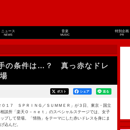
ニュース
音楽
特別企画
NEWS
MUSIC
PR
手の条件は…？ 真っ赤なドレ
場
ポスト
シェア
送る
２０１７ ＳＰＲＩＮＧ／ＳＵＭＭＥＲ」が３日、東京・国立
婚相談所「楽天Ｏ－ｎｅｔ」のスペシャルステージでは、女子
アップして登場。「情熱」をテーマにした赤いドレスを身にま
投げ込んだ。