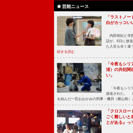
芸能ニュース
「ラストノー
白がカッコい
内田有紀と寺西
話が、6日に放
た人生も全く違
続きを読む
「今夜もシリ
渚）の共犯関
い」
「今夜もシリア
放送された。 
を結んだ一匹おおかみの刑事・磯貝（横山裕）
「クロスロー
ごく難しいと
とがある』っ