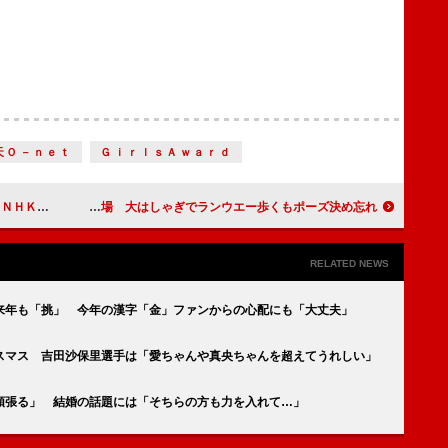
天Ｏ－ｎｅｔ
ＧｉｒｌｓＡｗａｒｄ
”役に高畑充希
菅田将暉、野村周平、竹内涼真らが「ＧｉｒｌｓＡｗａｒｄ」初登場 大はしゃぎでランウエー歩くもポーズ決め忘れ
RELATED NEWS
来年も「挑」 今年の漢字「金」ファンからの心配にも「大丈夫」
スマス 吉田沙保里選手は「愛ちゃんや真央ちゃんを超えてうれしい」
頑張る」 結婚の話題には「そちらの方も力を入れて…」