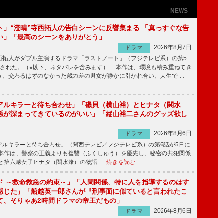
NEWS
ト」“澄晴”寺西拓人の告白シーンに反響集まる 「真っすぐな告
い」「最高のシーンをありがとう」
2026年8月7日
ドラマ
拓人がダブル主演するドラマ「ラストノート」（フジテレビ系）の第5
送された。（※以下、ネタバレを含みます） 本作は、環境も積み重ねてき
う、交わるはずのなかった歳の差の男女が静かに引かれ合い、人生で …
アルキラーと待ち合わせ」「磯貝（横山裕）とヒナタ（関水
係が深まってきているのがいい」「縦山裕二さんのグッズ欲し
2026年8月6日
ドラマ
ルキラーと待ち合わせ」（関西テレビ／フジテレビ系）の第6話が5日に
本作は、警察の正義よりも復讐（ふくしゅう）を優先し、秘密の共犯関係
と第六感女子ヒナタ（関水渚）の物語 …
続きを読む
ド ～救命救急の約束～」「人間関係、特に人を指導するのはす
感じた」「船越英一郎さんが『刑事面に似ていると言われたこ
て、そりゃあ2時間ドラマの帝王だもの」
2026年8月6日
ドラマ