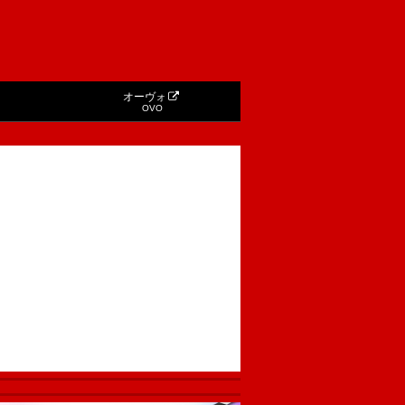
オーヴォ
OVO