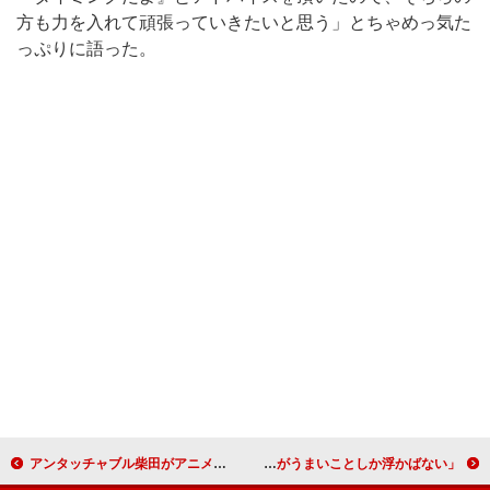
方も力を入れて頑張っていきたいと思う」とちゃめっ気た
っぷりに語った。
アンタッチャブル柴田がアニメの制作に応募？！ 「菓子折り持って行きます」と審査員にアピール
錦織圭、就活控える大学生に特別講義 自己ＰＲは「テニスがうまいことしか浮かばない」