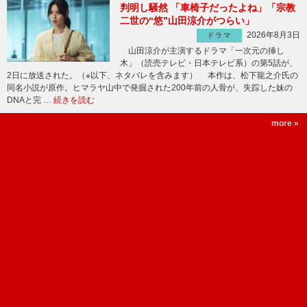
判明し騒然 「車椅子だったよね」「宗教
二世の“悠”山田涼介がつらい」
2026年8月3日
ドラマ
山田涼介が主演するドラマ「一次元の挿し
木」（読売テレビ・日本テレビ系）の第5話が、
2日に放送された。（※以下、ネタバレを含みます） 本作は、松下龍之介氏の
同名小説が原作。ヒマラヤ山中で発掘された200年前の人骨が、失踪した妹の
DNAと完 …
続きを読む
more »