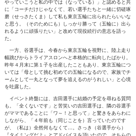
やっていこうと私の中では（なっている）」と認めると共
に「コーチだけじゃなくて、若い選手たちと一緒に切磋琢
磨（せっさたくま）して私も東京五輪に出られたらいいな
と思う。（そのためにも）しっかり勝って（五輪に）出ら
れるように頑張りたい」と改めて現役続行の意志を語っ
た。
一方、谷選手は、今春から東京五輪を視野に、陸上走り
幅跳びからトライアスロンへと本格的に転向したばかり。
昨年４月末に第１子を出産したこともあり、東京五輪につ
いては「母として挑む初めての五輪になるので、家族でチ
ームとして一丸となって夢を追えるのがうれしい」と心境
を吐露した。
イベント終盤には、吉田選手に結婚の予定を尋ねる質問
も。「全くないです」と苦笑いの吉田選手は、隣の谷選手
がママであることに「ワ～！と思って」と驚きをあらわに
しながら、「４年前も（同じことを）言っていたのです
が、（私は）全然何もなくて…。さっき（谷選手から）
『タイミングだよ』とアドバイスを頂いたので、そちらの