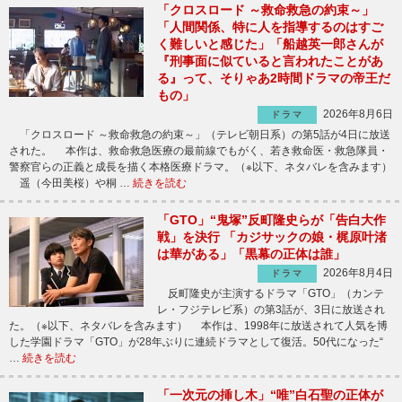
「クロスロード ～救命救急の約束～」
「人間関係、特に人を指導するのはすご
く難しいと感じた」「船越英一郎さんが
『刑事面に似ていると言われたことがあ
る』って、そりゃあ2時間ドラマの帝王だ
もの」
2026年8月6日
ドラマ
「クロスロード ～救命救急の約束～」（テレビ朝日系）の第5話が4日に放送
された。 本作は、救命救急医療の最前線でもがく、若き救命医・救急隊員・
警察官らの正義と成長を描く本格医療ドラマ。（※以下、ネタバレを含みます）
遥（今田美桜）や桐 …
続きを読む
「GTO」“鬼塚”反町隆史らが「告白大作
戦」を決行 「カジサックの娘・梶原叶渚
は華がある」「黒幕の正体は誰」
2026年8月4日
ドラマ
反町隆史が主演するドラマ「GTO」（カンテ
レ・フジテレビ系）の第3話が、3日に放送され
た。（※以下、ネタバレを含みます） 本作は、1998年に放送されて人気を博
した学園ドラマ「GTO」が28年ぶりに連続ドラマとして復活。50代になった“
…
続きを読む
「一次元の挿し木」“唯”白石聖の正体が