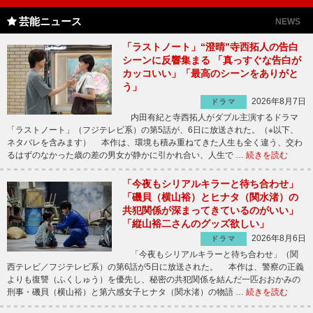
芸能ニュース
NEWS
「ラストノート」“澄晴”寺西拓人の告白
シーンに反響集まる 「真っすぐな告白が
カッコいい」「最高のシーンをありがと
う」
2026年8月7日
ドラマ
内田有紀と寺西拓人がダブル主演するドラマ
「ラストノート」（フジテレビ系）の第5話が、6日に放送された。（※以下、
ネタバレを含みます） 本作は、環境も積み重ねてきた人生も全く違う、交わ
るはずのなかった歳の差の男女が静かに引かれ合い、人生で …
続きを読む
「今夜もシリアルキラーと待ち合わせ」
「磯貝（横山裕）とヒナタ（関水渚）の
共犯関係が深まってきているのがいい」
「縦山裕二さんのグッズ欲しい」
2026年8月6日
ドラマ
「今夜もシリアルキラーと待ち合わせ」（関
西テレビ／フジテレビ系）の第6話が5日に放送された。 本作は、警察の正義
よりも復讐（ふくしゅう）を優先し、秘密の共犯関係を結んだ一匹おおかみの
刑事・磯貝（横山裕）と第六感女子ヒナタ（関水渚）の物語 …
続きを読む