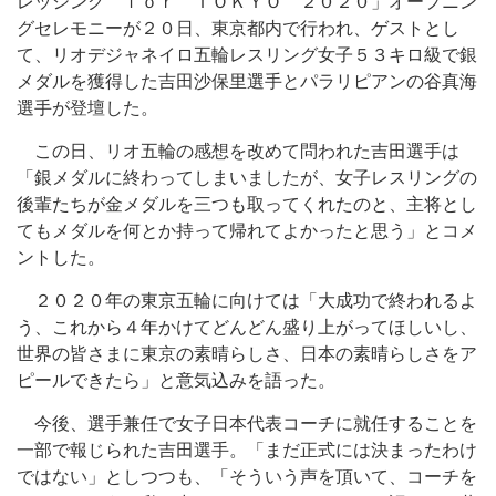
レッシング ｆｏｒ ＴＯＫＹＯ ２０２０」オープニン
グセレモニーが２０日、東京都内で行われ、ゲストとし
て、リオデジャネイロ五輪レスリング女子５３キロ級で銀
メダルを獲得した吉田沙保里選手とパラリピアンの谷真海
選手が登壇した。
この日、リオ五輪の感想を改めて問われた吉田選手は
「銀メダルに終わってしまいましたが、女子レスリングの
後輩たちが金メダルを三つも取ってくれたのと、主将とし
てもメダルを何とか持って帰れてよかったと思う」とコメ
ントした。
２０２０年の東京五輪に向けては「大成功で終われるよ
う、これから４年かけてどんどん盛り上がってほしいし、
世界の皆さまに東京の素晴らしさ、日本の素晴らしさをア
ピールできたら」と意気込みを語った。
今後、選手兼任で女子日本代表コーチに就任することを
一部で報じられた吉田選手。「まだ正式には決まったわけ
ではない」としつつも、「そういう声を頂いて、コーチを