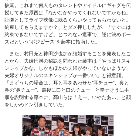
披露。これまで何人ものタレントやアイドルにギャグを伝
授してきた原西は「なかなかやってくれないですからね。
証拠としてライブ映像に残るくらいやってもらわないと。
約束してもらえますか？」とダメ押ししたが、「すぐには
約束できないですけど」とつれない返事で、逆に決めポー
ズだという“ポジピース”を藤本に指南した。
また、村田充と神田沙也加が結婚することを発表したこ
とから、夫婦円満の秘訣を問われた藤本は「やっぱりスキ
ンシップかな。しかもほかの夫婦がやっていないような、
夫婦オリジナルのスキンシップが一番いい」と得意顔。
「まずうちの場合は、耳と耳をあわせた“耳チュー”、鼻と
鼻の“鼻チュー”、最後に口と口のチュー」と幸せそうに手
順を説明する藤本に、高山らは「えー、いやだあ…」と顔
をしかめドン引きしていた。