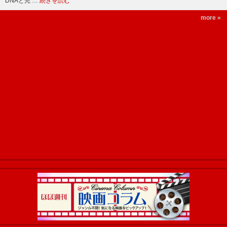
DNAと完 …
続きを読む
more »