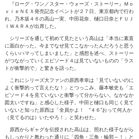
『ローグ・ワン／スター・ウォーズ・ストーリー』Ｍｏ
ｖｉｅＮＥＸ発売記念イベントが２７日、東京都内で行わ
れ、乃木坂４６の高山一実、中田花奈、樋口日奈とＦＵＪ
ＩＷＡＲＡが出席した。
シリーズを通して初めて見たという高山は「本当に素直
に面白かった。今までなぜ見てこなかったんだろうと思う
くらいハマってしまいました」と感想を述べ、ストーリー
がつながっていくエピソード４は見ていないものの「ラス
トが衝撃的で」と驚きを語った。
これにシリーズ大ファンの原西孝幸は「見ていないのに
よく衝撃的って言えたな！」とつっこみ、藤本敏史も「エ
ピソード４を見ていないと衝撃って分からない。なかなか
図太いですね」と感心した様子。中田と樋口も同じく見て
いないと知った原西は「全員かよ！ “４６”おって何人か
（見てるのは）いたやろ！」と笑わせた。
原西からギャグを伝授された高山は、照れた様子ながら
もしっかりと教わった通りに「四角・三角・輪郭～！」と