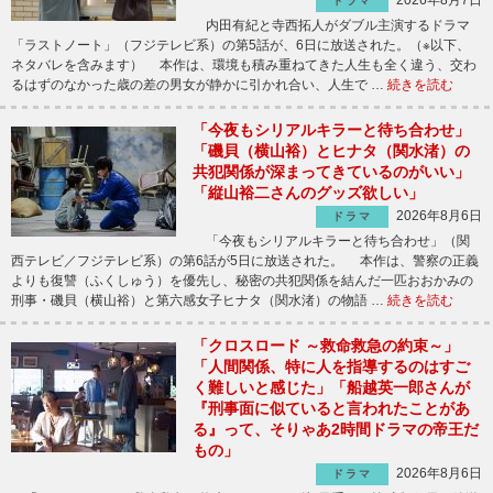
ドラマ
内田有紀と寺西拓人がダブル主演するドラマ
「ラストノート」（フジテレビ系）の第5話が、6日に放送された。（※以下、
ネタバレを含みます） 本作は、環境も積み重ねてきた人生も全く違う、交わ
るはずのなかった歳の差の男女が静かに引かれ合い、人生で …
続きを読む
「今夜もシリアルキラーと待ち合わせ」
「磯貝（横山裕）とヒナタ（関水渚）の
共犯関係が深まってきているのがいい」
「縦山裕二さんのグッズ欲しい」
2026年8月6日
ドラマ
「今夜もシリアルキラーと待ち合わせ」（関
西テレビ／フジテレビ系）の第6話が5日に放送された。 本作は、警察の正義
よりも復讐（ふくしゅう）を優先し、秘密の共犯関係を結んだ一匹おおかみの
刑事・磯貝（横山裕）と第六感女子ヒナタ（関水渚）の物語 …
続きを読む
「クロスロード ～救命救急の約束～」
「人間関係、特に人を指導するのはすご
く難しいと感じた」「船越英一郎さんが
『刑事面に似ていると言われたことがあ
る』って、そりゃあ2時間ドラマの帝王だ
もの」
2026年8月6日
ドラマ