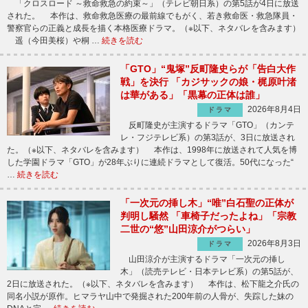
「クロスロード ～救命救急の約束～」（テレビ朝日系）の第5話が4日に放送
された。 本作は、救命救急医療の最前線でもがく、若き救命医・救急隊員・
警察官らの正義と成長を描く本格医療ドラマ。（※以下、ネタバレを含みます）
遥（今田美桜）や桐 …
続きを読む
「GTO」“鬼塚”反町隆史らが「告白大作
戦」を決行 「カジサックの娘・梶原叶渚
は華がある」「黒幕の正体は誰」
2026年8月4日
ドラマ
反町隆史が主演するドラマ「GTO」（カンテ
レ・フジテレビ系）の第3話が、3日に放送され
た。（※以下、ネタバレを含みます） 本作は、1998年に放送されて人気を博
した学園ドラマ「GTO」が28年ぶりに連続ドラマとして復活。50代になった“
…
続きを読む
「一次元の挿し木」“唯”白石聖の正体が
判明し騒然 「車椅子だったよね」「宗教
二世の“悠”山田涼介がつらい」
2026年8月3日
ドラマ
山田涼介が主演するドラマ「一次元の挿し
木」（読売テレビ・日本テレビ系）の第5話が、
2日に放送された。（※以下、ネタバレを含みます） 本作は、松下龍之介氏の
同名小説が原作。ヒマラヤ山中で発掘された200年前の人骨が、失踪した妹の