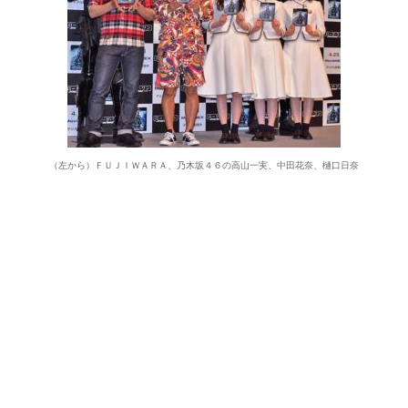
（左から）ＦＵＪＩＷＡＲＡ、乃木坂４６の高山一実、中田花奈、樋口日奈