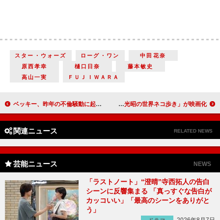
スター・ウォーズ
ローグ・ワン
中田花奈
原西孝幸
樋口日奈
藤本敏史
高山一実
ＦＵＪＩＷＡＲＡ
ベッキー、昨年の不倫騒動に起因…？ 芸能人のＬＩＮＥ友だち「ほぼいない」
ネコちゃんたちの生きる姿を大スクリーンで 人気番組「岩合光昭の世界ネコ歩き」が映画化
関連ニュース
RELATED NEWS
芸能ニュース
NEWS
「ラストノート」“澄晴”寺西拓人の告白
シーンに反響集まる 「真っすぐな告白が
カッコいい」「最高のシーンをありがと
う」
2026年8月7日