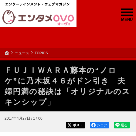
MENU
ニュース
TOPICS
ＦＵＪＩＷＡＲＡ藤本の“ノロ
ケ”に乃木坂４６がドン引き 夫
婦円満の秘訣は「オリジナルのス
キンシップ」
2017年4月27日 / 17:00
ポスト
シェア
送る