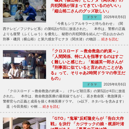
「磯貝（横山裕）とヒナタ（関水渚）の
共犯関係が深まってきているのがいい」
「縦山裕二さんのグッズ欲しい」
2026年8月6日
ドラマ
「今夜もシリアルキラーと待ち合わせ」（関
西テレビ／フジテレビ系）の第6話が5日に放送された。 本作は、警察の正義
よりも復讐（ふくしゅう）を優先し、秘密の共犯関係を結んだ一匹おおかみの
刑事・磯貝（横山裕）と第六感女子ヒナタ（関水渚）の物語 …
続きを読む
「クロスロード ～救命救急の約束～」
「人間関係、特に人を指導するのはすご
く難しいと感じた」「船越英一郎さんが
『刑事面に似ていると言われたことがあ
る』って、そりゃあ2時間ドラマの帝王だ
もの」
2026年8月6日
ドラマ
「クロスロード ～救命救急の約束～」（テレビ朝日系）の第5話が4日に放送
された。 本作は、救命救急医療の最前線でもがく、若き救命医・救急隊員・
警察官らの正義と成長を描く本格医療ドラマ。（※以下、ネタバレを含みます）
遥（今田美桜）や桐 …
続きを読む
「GTO」“鬼塚”反町隆史らが「告白大作
戦」を決行 「カジサックの娘・梶原叶渚