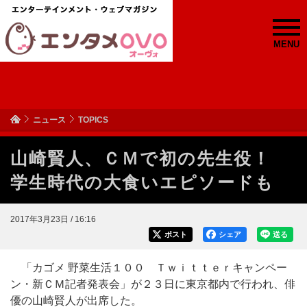
MENU
ニュース
TOPICS
山崎賢人、ＣＭで初の先生役！
学生時代の大食いエピソードも
2017年3月23日 / 16:16
ポスト
シェア
送る
「カゴメ 野菜生活１００ Ｔｗｉｔｔｅｒキャンペー
ン・新ＣＭ記者発表会」が２３日に東京都内で行われ、俳
優の山崎賢人が出席した。