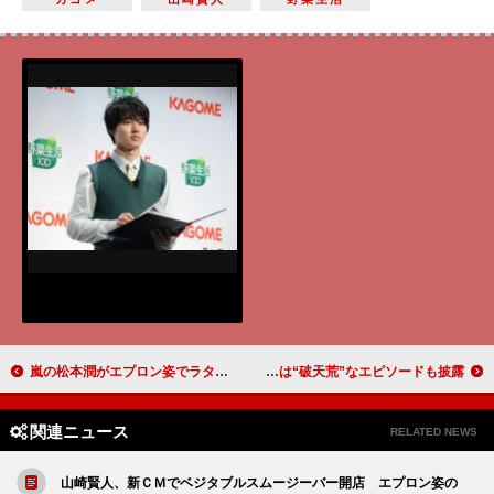
嵐の松本潤がエプロン姿でラタトゥイユ作り 慣れた手つきで料理好きの一面見せる
中条あやみ、ノブコブ吉村は「テレビよりも面白い」 吉村は“破天荒”なエピソードも披露
関連ニュース
RELATED NEWS
山崎賢人、新ＣＭでベジタブルスムージーバー開店 エプロン姿の