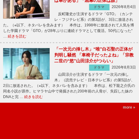
は華がある」「黒幕の正体は誰」
2026年8月4日
ドラマ
反町隆史が主演するドラマ「GTO」（カンテ
レ・フジテレビ系）の第3話が、3日に放送され
た。（※以下、ネタバレを含みます） 本作は、1998年に放送されて人気を博
した学園ドラマ「GTO」が28年ぶりに連続ドラマとして復活。50代になった“
…
続きを読む
「一次元の挿し木」“唯”白石聖の正体が
判明し騒然 「車椅子だったよね」「宗教
二世の“悠”山田涼介がつらい」
2026年8月3日
ドラマ
山田涼介が主演するドラマ「一次元の挿し
木」（読売テレビ・日本テレビ系）の第5話が、
2日に放送された。（※以下、ネタバレを含みます） 本作は、松下龍之介氏の
同名小説が原作。ヒマラヤ山中で発掘された200年前の人骨が、失踪した妹の
DNAと完 …
続きを読む
more »