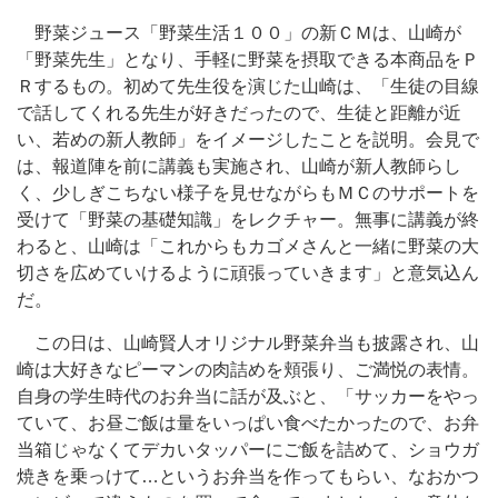
野菜ジュース「野菜生活１００」の新ＣＭは、山崎が
「野菜先生」となり、手軽に野菜を摂取できる本商品をＰ
Ｒするもの。初めて先生役を演じた山崎は、「生徒の目線
で話してくれる先生が好きだったので、生徒と距離が近
い、若めの新人教師」をイメージしたことを説明。会見で
は、報道陣を前に講義も実施され、山崎が新人教師らし
く、少しぎこちない様子を見せながらもＭＣのサポートを
受けて「野菜の基礎知識」をレクチャー。無事に講義が終
わると、山崎は「これからもカゴメさんと一緒に野菜の大
切さを広めていけるように頑張っていきます」と意気込ん
だ。
この日は、山崎賢人オリジナル野菜弁当も披露され、山
崎は大好きなピーマンの肉詰めを頬張り、ご満悦の表情。
自身の学生時代のお弁当に話が及ぶと、「サッカーをやっ
ていて、お昼ご飯は量をいっぱい食べたかったので、お弁
当箱じゃなくてデカいタッパーにご飯を詰めて、ショウガ
焼きを乗っけて…というお弁当を作ってもらい、なおかつ