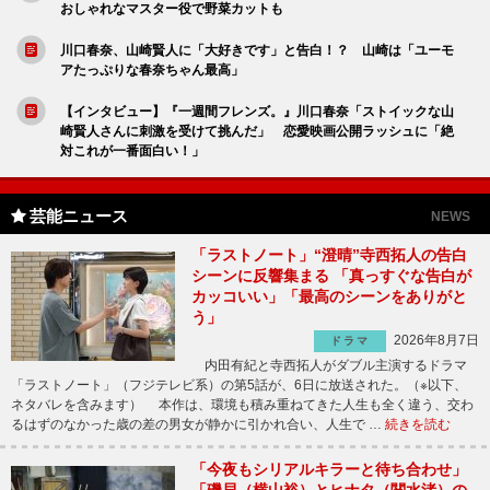
おしゃれなマスター役で野菜カットも
川口春奈、山崎賢人に「大好きです」と告白！？ 山崎は「ユーモ
アたっぷりな春奈ちゃん最高」
【インタビュー】『一週間フレンズ。』川口春奈「ストイックな山
崎賢人さんに刺激を受けて挑んだ」 恋愛映画公開ラッシュに「絶
対これが一番面白い！」
芸能ニュース
NEWS
「ラストノート」“澄晴”寺西拓人の告白
シーンに反響集まる 「真っすぐな告白が
カッコいい」「最高のシーンをありがと
う」
2026年8月7日
ドラマ
内田有紀と寺西拓人がダブル主演するドラマ
「ラストノート」（フジテレビ系）の第5話が、6日に放送された。（※以下、
ネタバレを含みます） 本作は、環境も積み重ねてきた人生も全く違う、交わ
るはずのなかった歳の差の男女が静かに引かれ合い、人生で …
続きを読む
「今夜もシリアルキラーと待ち合わせ」