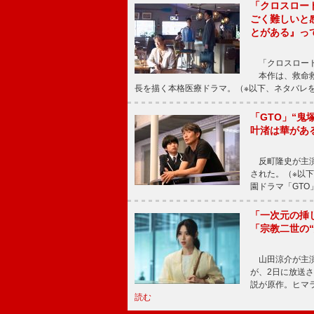
「クロスロー
ごく難しいと
とがある』っ
「クロスロード
本作は、救命救
長を描く本格医療ドラマ。（※以下、ネタバレ
「GTO」“
叶渚は華があ
反町隆史が主演
された。（※以
園ドラマ「GTO
「一次元の挿
「宗教二世の
山田涼介が主演
が、2日に放送
説が原作。ヒマラ
読む