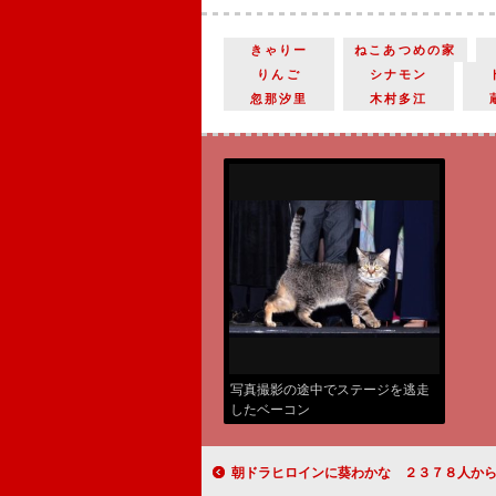
きゃりー
ねこあつめの家
りんご
シナモン
忽那汐里
木村多江
写真撮影の途中でステージを逃走
したベーコン
朝ドラヒロインに葵わかな ２３７８人から選ばれ「夢