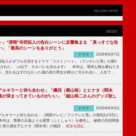
RELATED NEWS
NEWS
ト」“澄晴”寺西拓人の告白シーンに反響集まる 「真っすぐな告
い」「最高のシーンをありがとう」
2026年8月7日
ドラマ
拓人がダブル主演するドラマ「ラストノート」（フジテレビ系）の第5
送された。（※以下、ネタバレを含みます） 本作は、環境も積み重ねてき
う、交わるはずのなかった歳の差の男女が静かに引かれ合い、人生で …
アルキラーと待ち合わせ」「磯貝（横山裕）とヒナタ（関水
係が深まってきているのがいい」「縦山裕二さんのグッズ欲し
2026年8月6日
ドラマ
ルキラーと待ち合わせ」（関西テレビ／フジテレビ系）の第6話が5日に
本作は、警察の正義よりも復讐（ふくしゅう）を優先し、秘密の共犯関係
と第六感女子ヒナタ（関水渚）の物語 …
続きを読む