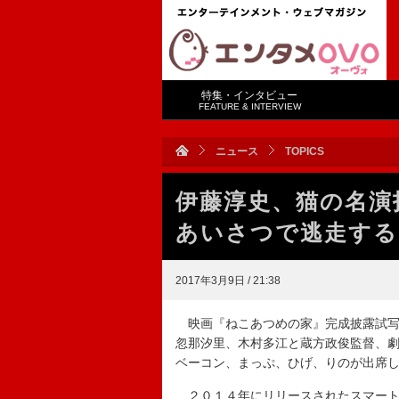
特集・インタビュー
FEATURE & INTERVIEW
ニュース
TOPICS
伊藤淳史、猫の名演
あいさつで逃走する
2017年3月9日 / 21:38
映画『ねこあつめの家』完成披露試写
忽那汐里、木村多江と蔵方政俊監督、
ベーコン、まっぷ、ひげ、りのが出席
２０１４年にリリースされたスマート