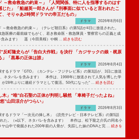
ド ～救命救急の約束～」「人間関係、特に人を指導するのはす
感じた」「船越英一郎さんが『刑事面に似ていると言われたこ
て、そりゃあ2時間ドラマの帝王だもの」
2026年8月6日
ドラマ
 ～救命救急の約束～」（テレビ朝日系）の第5話が4日に放送された。
急医療の最前線でもがく、若き救命医・救急隊員・警察官らの正義と成
を含みます） 遥（今田美桜）や桐 …
続きを読む
鬼塚”反町隆史らが「告白大作戦」を決行 「カジサックの娘・梶原
る」「黒幕の正体は誰」
2026年8月4日
ドラマ
するドラマ「GTO」（カンテレ・フジテレビ系）の第3話が、3日に放送
下、ネタバレを含みます） 本作は、1998年に放送されて人気を博した学
」が28年ぶりに連続ドラマとして復活。50代になった“ …
続きを読む
し木」“唯”白石聖の正体が判明し騒然 「車椅子だったよね」
“悠”山田涼介がつらい」
2026年8月3日
ドラマ
するドラマ「一次元の挿し木」（読売テレビ・日本テレビ系）の第5話
された。（※以下、ネタバレを含みます） 本作は、松下龍之介氏の同名小
ヤ山中で発掘された200年前の人骨が、失踪した妹のDNAと完 …
続きを