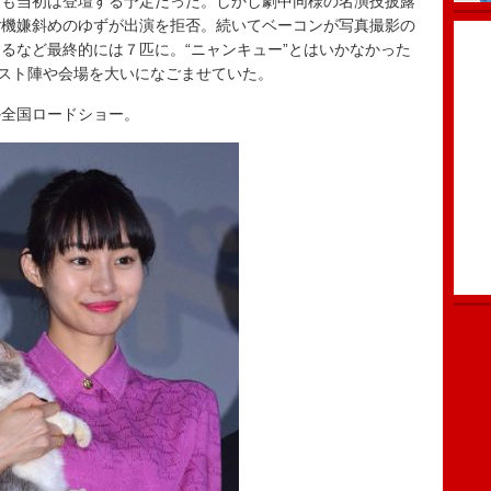
猫も当初は登壇する予定だった。しかし劇中同様の名演技披露
ご機嫌斜めのゆずが出演を拒否。続いてベーコンが写真撮影の
るなど最終的には７匹に。“ニャンキュー”とはいかなかった
ャスト陣や会場を大いになごませていた。
全国ロードショー。