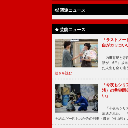
関連ニュース
芸能ニュース
「ラストノー
白がカッコい
内田有紀と寺西
話が、6日に放
た人生も全く違
続きを読む
「今夜もシリ
渚）の共犯関
い」
「今夜もシリア
放送された。 
を結んだ一匹おおかみの刑事・磯貝（横山裕）