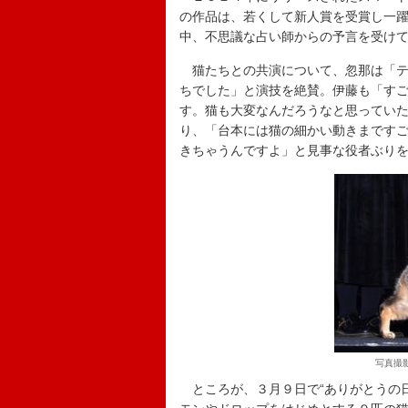
の作品は、若くして新人賞を受賞し一
中、不思議な占い師からの予言を受けて
猫たちとの共演について、忽那は「テ
ちでした」と演技を絶賛。伊藤も「す
す。猫も大変なんだろうなと思ってい
り、「台本には猫の細かい動きまです
きちゃうんですよ」と見事な役者ぶり
写真撮
ところが、３月９日で“ありがとうの日