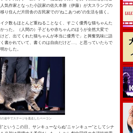
躍人気作家となった小説家の佐久本勝（伊藤）が大スランプの
移り住んだ片田舎の古民家での“ねこあつめ”の生活を描く。
イク数もほとんど重ねることなく、すごく優秀な猫ちゃんた
ごかった。（人間の）子どもや赤ちゃんのほうが全然大変で
たけど、出てくれた猫ちゃんが本当に優秀で」と興奮気味に語
ごく書かれていて、書くのは自由だけど…、と思っていたらで
を明かした。
影の途中でステージを逃走したベーコン
”というこの日、サンキューならぬ“ニャンキュー”としてシナ