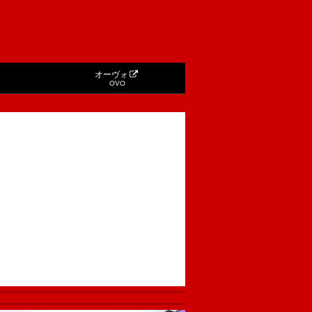
オーヴォ
OVO