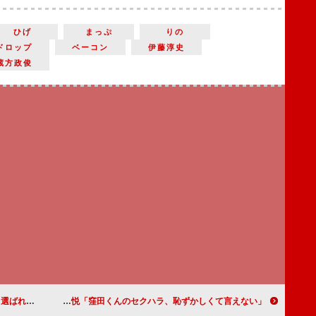
ひげ
まっぷ
りの
ドロップ
ベーコン
伊藤淳史
蔵方政俊
のよう」
窪田正孝「男同士、肌で感じ合えた」 小澤征悦「窪田くんのセクハラ、恥ずかしくて言えない」