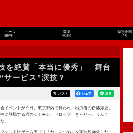
ニュース
音楽
特別企画
NEWS
MUSIC
PR
技を絶賛「本当に優秀」 舞台
“サービス”演技？
ポスト
シェア
送る
会イベントが９日、東京都内で行われ、出演者の伊藤淳史、
劇中に登場する猫のシナモン、ドロップ、きゃりー、りんご、
した。
フォン向けゲームアプリ「ねこあつめ」を実写映画化したこ