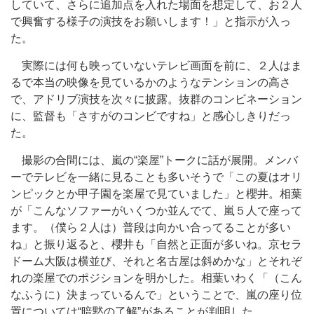
していて、さらに追加点を入れた場面を想定して、お２人
で興奮する様子の演技をお願いします！」と指示が入っ
た。
実際には何も映っていないテレビ画面を前に、２人はま
るで本当の映像を見ているかのようなテンションの高さ
で、アドリブ演技を次々に披露。抜群のコンビネーション
に、監督も「さすがのコンビですね」と感心しきりだっ
た。
撮影の合間には、嵐の“楽屋”トークに話が展開。メンバ
ーでテレビを一緒に見ることも多いそうで「この夏はオリ
ンピックとか甲子園を楽屋で見ていました」と櫻井。相葉
が「こんなソファーがいくつか並んでて、嵐５人で座って
ます。（僕ら２人は）普段は向かい合ってることが多い
ね」と振り返ると、櫻井も「自然と正面が多いね。京セラ
ドーム大阪は横並び、それと名古屋は斜めかな」とそれぞ
れの楽屋でのポジションを明かした。相葉いわく「（こん
なふうに）決まっているんで」ということで、嵐の座り位
置については“暗黙の了解”があることが判明した。