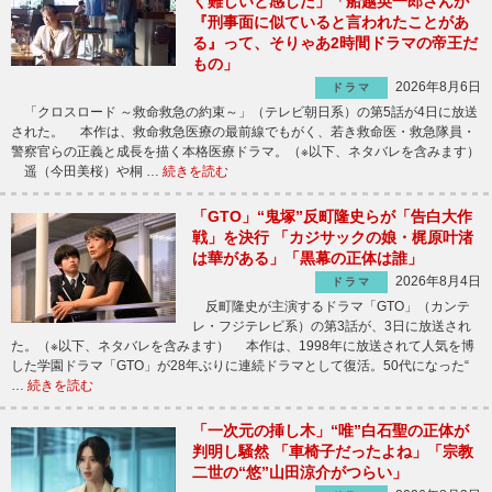
く難しいと感じた」「船越英一郎さんが
『刑事面に似ていると言われたことがあ
る』って、そりゃあ2時間ドラマの帝王だ
もの」
2026年8月6日
ドラマ
「クロスロード ～救命救急の約束～」（テレビ朝日系）の第5話が4日に放送
された。 本作は、救命救急医療の最前線でもがく、若き救命医・救急隊員・
警察官らの正義と成長を描く本格医療ドラマ。（※以下、ネタバレを含みます）
遥（今田美桜）や桐 …
続きを読む
「GTO」“鬼塚”反町隆史らが「告白大作
戦」を決行 「カジサックの娘・梶原叶渚
は華がある」「黒幕の正体は誰」
2026年8月4日
ドラマ
反町隆史が主演するドラマ「GTO」（カンテ
レ・フジテレビ系）の第3話が、3日に放送され
た。（※以下、ネタバレを含みます） 本作は、1998年に放送されて人気を博
した学園ドラマ「GTO」が28年ぶりに連続ドラマとして復活。50代になった“
…
続きを読む
「一次元の挿し木」“唯”白石聖の正体が
判明し騒然 「車椅子だったよね」「宗教
二世の“悠”山田涼介がつらい」