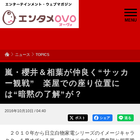
MENU
ニュース
TOPICS
嵐・櫻井＆相葉が仲良く“サッカ
ー観戦” 楽屋での座り位置に
は“暗黙の了解”が？
2016年10月10日 / 04:40
ポスト
シェア
送る
２０１０年から日立白物家電シリーズのイメージキャラ