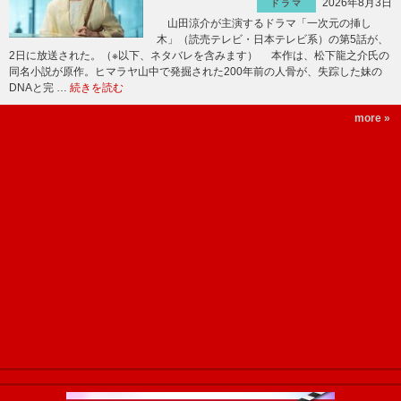
2026年8月3日
ドラマ
山田涼介が主演するドラマ「一次元の挿し
木」（読売テレビ・日本テレビ系）の第5話が、
2日に放送された。（※以下、ネタバレを含みます） 本作は、松下龍之介氏の
同名小説が原作。ヒマラヤ山中で発掘された200年前の人骨が、失踪した妹の
DNAと完 …
続きを読む
more »