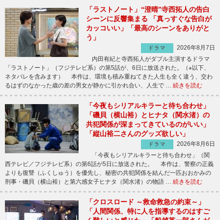
「ラストノート」“澄晴”寺西拓人の告白
シーンに反響集まる 「真っすぐな告白が
カッコいい」「最高のシーンをありがと
う」
2026年8月7日
ドラマ
内田有紀と寺西拓人がダブル主演するドラマ
「ラストノート」（フジテレビ系）の第5話が、6日に放送された。（※以下、
ネタバレを含みます） 本作は、環境も積み重ねてきた人生も全く違う、交わ
るはずのなかった歳の差の男女が静かに引かれ合い、人生で …
続きを読む
「今夜もシリアルキラーと待ち合わせ」
「磯貝（横山裕）とヒナタ（関水渚）の
共犯関係が深まってきているのがいい」
「縦山裕二さんのグッズ欲しい」
2026年8月6日
ドラマ
「今夜もシリアルキラーと待ち合わせ」（関
西テレビ／フジテレビ系）の第6話が5日に放送された。 本作は、警察の正義
よりも復讐（ふくしゅう）を優先し、秘密の共犯関係を結んだ一匹おおかみの
刑事・磯貝（横山裕）と第六感女子ヒナタ（関水渚）の物語 …
続きを読む
「クロスロード ～救命救急の約束～」
「人間関係、特に人を指導するのはすご