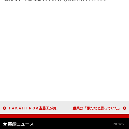
ＴＡＫＡＨＩＲＯ＆斎藤工がおそろい“赤パンツ”で登場 ＴＡＫＡＨＩＲＯ「斎藤工になりたい」
広瀬すず「４年前はど田舎の田舎っぺ」 モデルや女優業は「嫌だなと思っていた」
芸能ニュース
NEWS