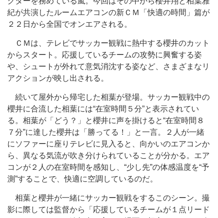
クターを務めている嵐。今回はその中から櫻井翔と相葉雅
紀が共演したルームエアコンの新ＣＭ「快適の時間」篇が
２２日から全国でオンエアされる。
ＣＭは、テレビでサッカー観戦に熱中する櫻井のカット
からスタート。応援しているチームの攻勢に興奮する姿
や、シュートが外れて意気消沈する姿など、さまざまなリ
アクションが映し出される。
続いて屋外から帰宅した相葉が登場。サッカー観戦中の
櫻井に合流した相葉には“在室時間５分”と表示されてい
る。相葉が「どう？」と櫻井に声を掛けると“在室時間８
７分”に達した櫻井は「勝ってる！」と一言。２人が一緒
にソファーに座りテレビに見入ると、向かいのエアコンか
ら、異なる気流が吹き分けられていることが分かる。エア
コンが２人の在室時間を感知し、“少し先”の体感温度を“予
測”することで、快適に空調しているのだ。
相葉と櫻井が一緒にサッカー観戦をするこのシーン。撮
影に際しては監督から「応援しているチームが１点リード