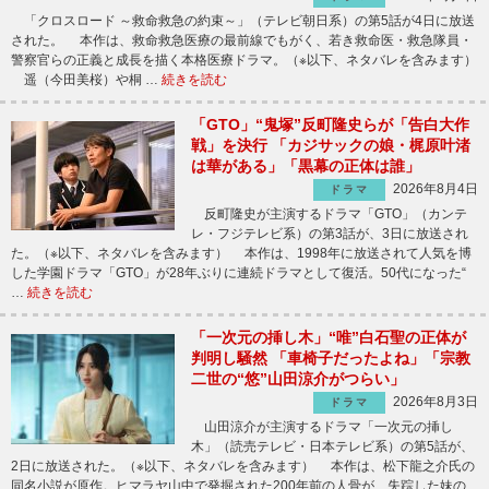
「クロスロード ～救命救急の約束～」（テレビ朝日系）の第5話が4日に放送
された。 本作は、救命救急医療の最前線でもがく、若き救命医・救急隊員・
警察官らの正義と成長を描く本格医療ドラマ。（※以下、ネタバレを含みます）
遥（今田美桜）や桐 …
続きを読む
「GTO」“鬼塚”反町隆史らが「告白大作
戦」を決行 「カジサックの娘・梶原叶渚
は華がある」「黒幕の正体は誰」
2026年8月4日
ドラマ
反町隆史が主演するドラマ「GTO」（カンテ
レ・フジテレビ系）の第3話が、3日に放送され
た。（※以下、ネタバレを含みます） 本作は、1998年に放送されて人気を博
した学園ドラマ「GTO」が28年ぶりに連続ドラマとして復活。50代になった“
…
続きを読む
「一次元の挿し木」“唯”白石聖の正体が
判明し騒然 「車椅子だったよね」「宗教
二世の“悠”山田涼介がつらい」
2026年8月3日
ドラマ
山田涼介が主演するドラマ「一次元の挿し
木」（読売テレビ・日本テレビ系）の第5話が、
2日に放送された。（※以下、ネタバレを含みます） 本作は、松下龍之介氏の
同名小説が原作。ヒマラヤ山中で発掘された200年前の人骨が、失踪した妹の