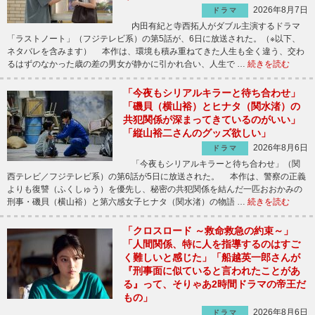
2026年8月7日
ドラマ
内田有紀と寺西拓人がダブル主演するドラマ
「ラストノート」（フジテレビ系）の第5話が、6日に放送された。（※以下、
ネタバレを含みます） 本作は、環境も積み重ねてきた人生も全く違う、交わ
るはずのなかった歳の差の男女が静かに引かれ合い、人生で …
続きを読む
「今夜もシリアルキラーと待ち合わせ」
「磯貝（横山裕）とヒナタ（関水渚）の
共犯関係が深まってきているのがいい」
「縦山裕二さんのグッズ欲しい」
2026年8月6日
ドラマ
「今夜もシリアルキラーと待ち合わせ」（関
西テレビ／フジテレビ系）の第6話が5日に放送された。 本作は、警察の正義
よりも復讐（ふくしゅう）を優先し、秘密の共犯関係を結んだ一匹おおかみの
刑事・磯貝（横山裕）と第六感女子ヒナタ（関水渚）の物語 …
続きを読む
「クロスロード ～救命救急の約束～」
「人間関係、特に人を指導するのはすご
く難しいと感じた」「船越英一郎さんが
『刑事面に似ていると言われたことがあ
る』って、そりゃあ2時間ドラマの帝王だ
もの」
2026年8月6日
ドラマ