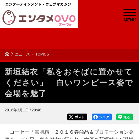
MENU
ニュース
TOPICS
新垣結衣「私をおそばに置かせて
ください」 白いワンピース姿で
会場を魅了
2016年3月1日 / 20:46
ポスト
シェア
送る
コーセー「雪肌精 ２０１６春商品＆プロモーション発