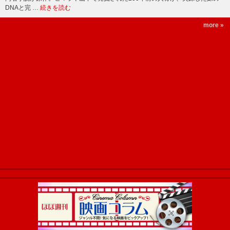
DNAと完 …
続きを読む
more »