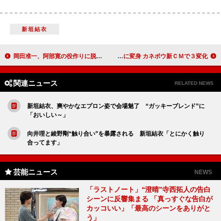
新垣結衣
岡田准一、阿部寛の役作りに脱帽 「霧吹きで自分を凍らせていた」
長谷川京子“過激派”から華麗に変身 カネボウ新ＣＭで３変化
関連ニュース
RELATED NEWS
新垣結衣、爽やかなエプロン姿で会場魅了 “ガッキーブレンド”に
「おいしい～」
向井理と綾野剛“触り合い”を暴露される 新垣結衣「とにかく触り
合ってます」
芸能ニュース
NEWS
「ラストノート」“澄晴”寺西拓人の告白
シーンに反響集まる 「真っすぐな告白が
カッコいい」「最高のシーンをありがと
う」