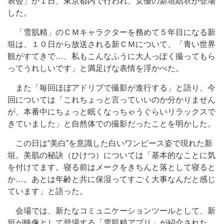
表会」が１日、東京都内で行われ、女優の新垣結衣が登場
した。
「雪肌精」のＣＭキャラクターを務めて５年目になる新
垣は、１０日から放送される新ＣＭについて、「青い世界
観がすてきで…、私もこんなふうに大人っぽく撮ってもら
ってうれしいです」と満足げな表情を浮かべた。
また「毎回ほぼアドリブで撮影が進行する」と語り、今
回については「これちょっと言っていいのか分かりません
が、本番中にちょっと眠くなっちゃうぐらいリラックスで
きていました」と自然体での撮影だったことを明かした。
この日は“美白”を意識した白いワンピース姿で現れた新
垣。美肌の秘訣（ひけつ）については「基本的なことに気
を付けてます。寝る前はメークをきちんと落として寝ると
か…。あとは年齢と共に保湿ってすごく大事なんだと感じ
ています」と語った。
会場では、新たなコミュニケーションツールとして、新
垣が映像として登場する「雪肌精アプリ」が紹介された。