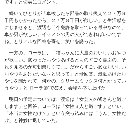
です」と切実にコメント。
続いてひとりが「車検したら部品の取り換えで２７万８
千円もかかったから、２７万８千円が欲しい」と生活感を
にじませると、渡辺も「今免許を取っている最中なので、
車か男が欲しい。イケメンの男の人ができればいいです
ね」とリアルな回答を寄せ、笑いを誘った。
一方の、ローラは、「猫ちゃんに大量のおいしいおやつ
が欲しい。変わったおやつあげるとものすごく喜ぶの。そ
れを見るのが毎朝楽しくて…。だからすごい変なおいしい
おやつをあげたいな～と思って」と珍回答。最近あげたお
やつを聞かれて「何かの、クリームミックス何とかってい
うやつ」と“ローラ節”で答え、会場を盛り上げた。
明日の予定については、渡辺は「女芸人の皆さんと過ご
します」と回答。ローラは「女性３人と過ごす」といい、
「本当に女性だけ？」という突っ込みには「うん、女性だ
け」と神妙に返していた。