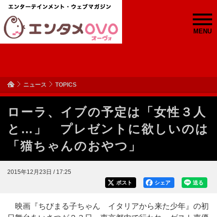
MENU
ニュース
TOPICS
ローラ、イブの予定は「女性３人
と…」 プレゼントに欲しいのは
「猫ちゃんのおやつ」
2015年12月23日 / 17:25
ポスト
シェア
送る
映画『ちびまる子ちゃん イタリアから来た少年』の初