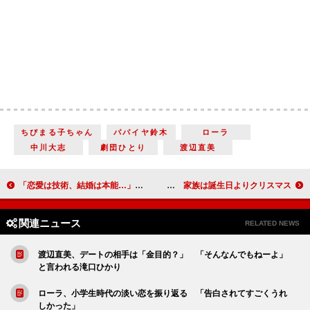
ちびまる子ちゃん
パパイヤ鈴木
ローラ
中川大志
劇団ひとり
渡辺直美
「恋愛は技術、結婚は本能…」 ノンスタ井上、“非モテ”男女に恋愛指南
鶴瓶「どんだけ悲しい誕生日やねん」 家族は誕生日よりクリスマス
関連ニュース
RELATED NEWS
渡辺直美、デートの相手は「金目的？」 「そんなんでもねーよ」
と言われる滝口ひかり
ローラ、小学生時代の淡い恋を振り返る 「告白されてすごくうれ
しかった」