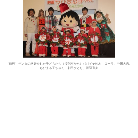
（前列）サンタの格好をした子どもたち（後列左から）パパイヤ鈴木、ローラ、中川大志、
ちびまる子ちゃん、劇団ひとり、渡辺直美