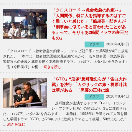
「クロスロード ～救命救急の約束～」
「人間関係、特に人を指導するのはすご
く難しいと感じた」「船越英一郎さんが
『刑事面に似ていると言われたことがあ
る』って、そりゃあ2時間ドラマの帝王だ
もの」
2026年8月6日
ドラマ
「クロスロード ～救命救急の約束～」（テレビ朝日系）の第5話が4日に放送
された。 本作は、救命救急医療の最前線でもがく、若き救命医・救急隊員・
警察官らの正義と成長を描く本格医療ドラマ。（※以下、ネタバレを含みます）
遥（今田美桜）や桐 …
続きを読む
「GTO」“鬼塚”反町隆史らが「告白大作
戦」を決行 「カジサックの娘・梶原叶渚
は華がある」「黒幕の正体は誰」
2026年8月4日
ドラマ
反町隆史が主演するドラマ「GTO」（カンテ
レ・フジテレビ系）の第3話が、3日に放送され
た。（※以下、ネタバレを含みます） 本作は、1998年に放送されて人気を博
した学園ドラマ「GTO」が28年ぶりに連続ドラマとして復活。50代になった“
…
続きを読む