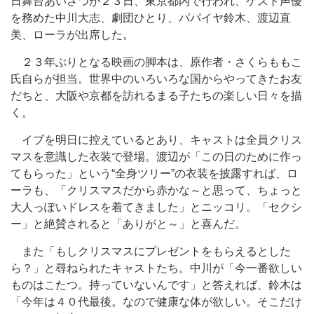
日舞台あいさつが２３日、東京都内で行われ、ゲスト声優
を務めた中川大志、劇団ひとり、パパイヤ鈴木、渡辺直
美、ローラが出席した。
２３年ぶりとなる映画の脚本は、原作者・さくらももこ
氏自らが担当。世界中のいろいろな国からやってきたお友
だちと、大阪や京都を訪れるまる子たちの楽しい日々を描
く。
イブを明日に控えているとあり、キャストは全員クリス
マスを意識した衣装で登場。渡辺が「この日のために作っ
てもらった」という“全身ツリー”の衣装を披露すれば、ロ
ーラも、「クリスマスだから赤かな～と思って、ちょっと
大人っぽいドレスを着てきました」とニッコリ。「セクシ
ー」と絶賛されると「ありがと～」と喜んだ。
また「もしクリスマスにプレゼントをもらえるとした
ら？」と尋ねられたキャストたち。中川が「今一番欲しい
ものはこたつ。持っていないんです」と答えれば、鈴木は
「今年は４０代最後。なので健康な体が欲しい。そこだけ