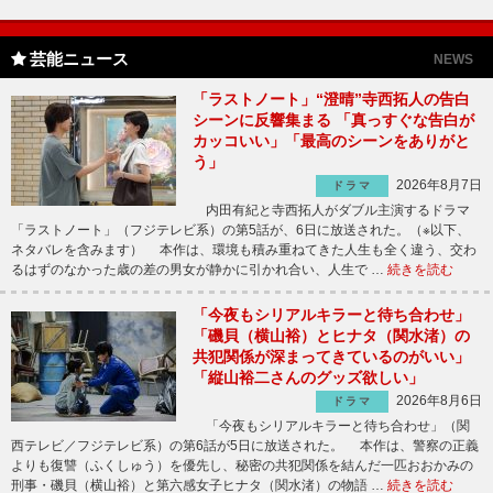
芸能ニュース
NEWS
「ラストノート」“澄晴”寺西拓人の告白
シーンに反響集まる 「真っすぐな告白が
カッコいい」「最高のシーンをありがと
う」
2026年8月7日
ドラマ
内田有紀と寺西拓人がダブル主演するドラマ
「ラストノート」（フジテレビ系）の第5話が、6日に放送された。（※以下、
ネタバレを含みます） 本作は、環境も積み重ねてきた人生も全く違う、交わ
るはずのなかった歳の差の男女が静かに引かれ合い、人生で …
続きを読む
「今夜もシリアルキラーと待ち合わせ」
「磯貝（横山裕）とヒナタ（関水渚）の
共犯関係が深まってきているのがいい」
「縦山裕二さんのグッズ欲しい」
2026年8月6日
ドラマ
「今夜もシリアルキラーと待ち合わせ」（関
西テレビ／フジテレビ系）の第6話が5日に放送された。 本作は、警察の正義
よりも復讐（ふくしゅう）を優先し、秘密の共犯関係を結んだ一匹おおかみの
刑事・磯貝（横山裕）と第六感女子ヒナタ（関水渚）の物語 …
続きを読む