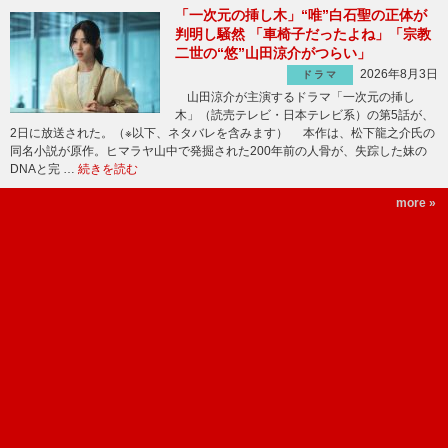
「一次元の挿し木」“唯”白石聖の正体が
判明し騒然 「車椅子だったよね」「宗教
二世の“悠”山田涼介がつらい」
2026年8月3日
ドラマ
山田涼介が主演するドラマ「一次元の挿し
木」（読売テレビ・日本テレビ系）の第5話が、
2日に放送された。（※以下、ネタバレを含みます） 本作は、松下龍之介氏の
同名小説が原作。ヒマラヤ山中で発掘された200年前の人骨が、失踪した妹の
DNAと完 …
続きを読む
more »