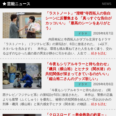
芸能ニュース
NEWS
「ラストノート」“澄晴”寺西拓人の告白
シーンに反響集まる 「真っすぐな告白が
カッコいい」「最高のシーンをありがと
う」
2026年8月7日
ドラマ
内田有紀と寺西拓人がダブル主演するドラマ
「ラストノート」（フジテレビ系）の第5話が、6日に放送された。（※以下、
ネタバレを含みます） 本作は、環境も積み重ねてきた人生も全く違う、交わ
るはずのなかった歳の差の男女が静かに引かれ合い、人生で …
続きを読む
「今夜もシリアルキラーと待ち合わせ」
「磯貝（横山裕）とヒナタ（関水渚）の
共犯関係が深まってきているのがいい」
「縦山裕二さんのグッズ欲しい」
2026年8月6日
ドラマ
「今夜もシリアルキラーと待ち合わせ」（関
西テレビ／フジテレビ系）の第6話が5日に放送された。 本作は、警察の正義
よりも復讐（ふくしゅう）を優先し、秘密の共犯関係を結んだ一匹おおかみの
刑事・磯貝（横山裕）と第六感女子ヒナタ（関水渚）の物語 …
続きを読む
「クロスロード ～救命救急の約束～」