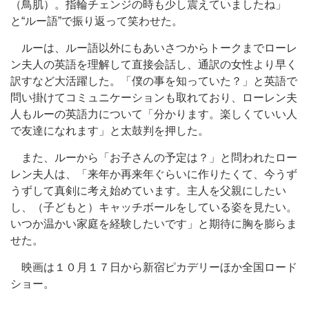
（鳥肌）。指輪チェンジの時も少し震えていましたね」
と“ルー語”で振り返って笑わせた。
ルーは、ルー語以外にもあいさつからトークまでローレ
ン夫人の英語を理解して直接会話し、通訳の女性より早く
訳すなど大活躍した。「僕の事を知っていた？」と英語で
問い掛けてコミュニケーションも取れており、ローレン夫
人もルーの英語力について「分かります。楽しくていい人
で友達になれます」と太鼓判を押した。
また、ルーから「お子さんの予定は？」と問われたロー
レン夫人は、「来年か再来年ぐらいに作りたくて、今うず
うずして真剣に考え始めています。主人を父親にしたい
し、（子どもと）キャッチボールをしている姿を見たい。
いつか温かい家庭を経験したいです」と期待に胸を膨らま
せた。
映画は１０月１７日から新宿ピカデリーほか全国ロード
ショー。