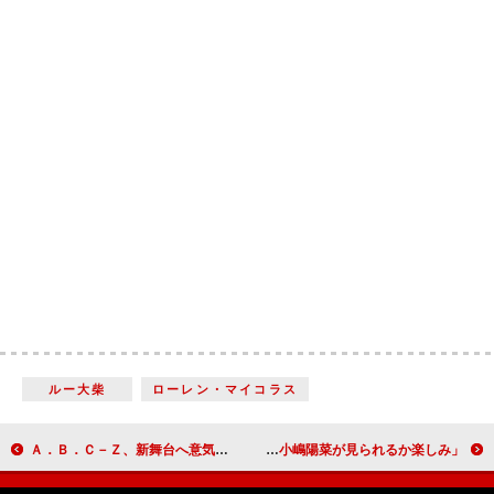
ルー大柴
ローレン・マイコラス
Ａ．Ｂ．Ｃ－Ｚ、新舞台へ意気込み 河合郁人「一つで二つ楽しめる」とアピール
ＡＫＢ４８Ｇメンバー総勢９０人が朗読劇 高橋みなみ「女優、小嶋陽菜が見られるか楽しみ」