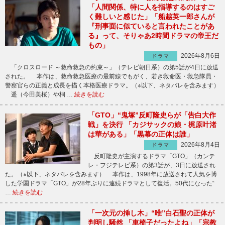
「人間関係、特に人を指導するのはすご
く難しいと感じた」「船越英一郎さんが
『刑事面に似ていると言われたことがあ
る』って、そりゃあ2時間ドラマの帝王だ
もの」
2026年8月6日
ドラマ
「クロスロード ～救命救急の約束～」（テレビ朝日系）の第5話が4日に放送
された。 本作は、救命救急医療の最前線でもがく、若き救命医・救急隊員・
警察官らの正義と成長を描く本格医療ドラマ。（※以下、ネタバレを含みます）
遥（今田美桜）や桐 …
続きを読む
「GTO」“鬼塚”反町隆史らが「告白大作
戦」を決行 「カジサックの娘・梶原叶渚
は華がある」「黒幕の正体は誰」
2026年8月4日
ドラマ
反町隆史が主演するドラマ「GTO」（カンテ
レ・フジテレビ系）の第3話が、3日に放送され
た。（※以下、ネタバレを含みます） 本作は、1998年に放送されて人気を博
した学園ドラマ「GTO」が28年ぶりに連続ドラマとして復活。50代になった“
…
続きを読む
「一次元の挿し木」“唯”白石聖の正体が
判明し騒然 「車椅子だったよね」「宗教