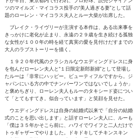
トが６日、東京都内で行われ、プロ野球、読売ジャイアン
ツのマイルズ・マイコラス投手の“美人過ぎる妻”として話
題のローレン・マイコラス夫人とルー大柴が出席した。
ブレイク・ライヴリーが主演する本作は、ある出来事を
きっかけに老化が止まり、永遠の２９歳を生き続ける孤独
な女性が１００年の時を経て真実の愛を見付けだすまでの
大人のラブストーリーを描く。
１９２０年代風のクラシカルなウエディングドレスに身
を包んだローレン夫人と“１日限定新郎新婦”として登場し
たルーは「非常にハッピー。ビューティフルですから。ジ
ャパンにいる方の中でナンバーワンではないでしょうか」
と褒めちぎり、ローレン夫人もルーのタキシード姿につい
て「とてもすてき。似合っています」と笑顔を見せた。
ウエディングドレスは自身の結婚式以来で「自分の結婚
式のことを思い出します」と話すローレン夫人に、ルーも
「僕は３５年かそこら前に、ハワイでワイフと二人だけで
トゥギャザーでやりました。ドキドキしてチキンスキン