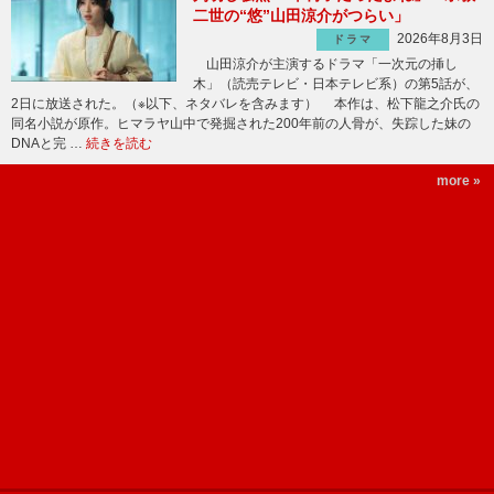
二世の“悠”山田涼介がつらい」
2026年8月3日
ドラマ
山田涼介が主演するドラマ「一次元の挿し
木」（読売テレビ・日本テレビ系）の第5話が、
2日に放送された。（※以下、ネタバレを含みます） 本作は、松下龍之介氏の
同名小説が原作。ヒマラヤ山中で発掘された200年前の人骨が、失踪した妹の
DNAと完 …
続きを読む
more »