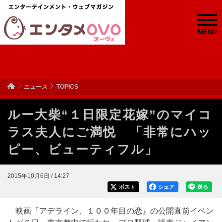
MENU
ニュース
TOPICS
ルー大柴“１日限定花嫁”のマイコ
ラス夫人にご満悦 「非常にハッ
ピー、ビューティフル」
2015年10月6日 / 14:27
ポスト
シェア
送る
映画『アデライン、１００年目の恋』の公開直前イベン