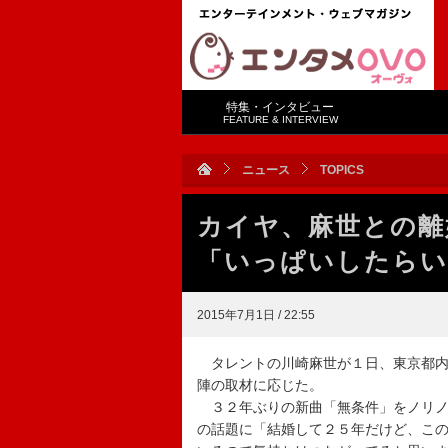
特集・インタビュー
FEATURE & INTERVIEW
ニュース
TOPICS
カイヤ、麻世との離
「いっぱいしたらい
2015年7月1日 / 22:55
タレントの川崎麻世が１日、東京都内
陣の取材に応じた。
３２年ぶりの新曲「無条件」をノリノ
の話題に「結婚して２５年だけど、こ