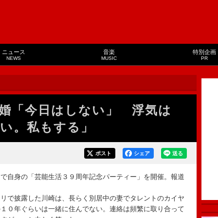
ニュース
音楽
特別企画
NEWS
MUSIC
PR
婚「今日はしない」 浮気は
い。私もする」
ポスト
シェア
送る
で自身の「芸能生活３９周年記念パーティー」を開催。報道
リで披露した川崎は、長らく別居中の妻でタレントのカイヤ
の１０年ぐらいは一緒に住んでない。連絡は頻繁に取り合って