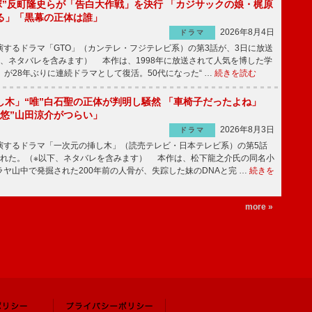
鬼塚”反町隆史らが「告白大作戦」を決行 「カジサックの娘・梶原
る」「黒幕の正体は誰」
2026年8月4日
ドラマ
するドラマ「GTO」（カンテレ・フジテレビ系）の第3話が、3日に放送
下、ネタバレを含みます） 本作は、1998年に放送されて人気を博した学
」が28年ぶりに連続ドラマとして復活。50代になった“ …
続きを読む
し木」“唯”白石聖の正体が判明し騒然 「車椅子だったよね」
“悠”山田涼介がつらい」
2026年8月3日
ドラマ
するドラマ「一次元の挿し木」（読売テレビ・日本テレビ系）の第5話
された。（※以下、ネタバレを含みます） 本作は、松下龍之介氏の同名小
ヤ山中で発掘された200年前の人骨が、失踪した妹のDNAと完 …
続きを
more »