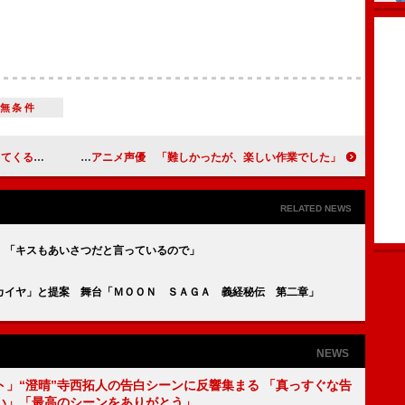
無条件
アイの妻と比較
薬師丸ひろ子、３５年ぶりにアニメ声優 「難しかったが、楽しい作業でした」
RELATED NEWS
 「キスもあいさつだと言っているので」
カイヤ」と提案 舞台「ＭＯＯＮ ＳＡＧＡ 義経秘伝 第二章」
NEWS
ト」“澄晴”寺西拓人の告白シーンに反響集まる 「真っすぐな告
い」「最高のシーンをありがとう」