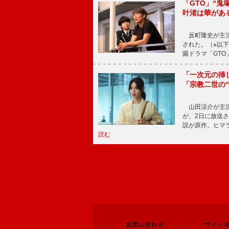
「GTO」“
叶渚は華があ
反町隆史が主演
された。（※以
園ドラマ「GTO
「一次元の挿
「宗教二世の
山田涼介が主演
が、2日に放送
説が原作。ヒマラ
読む