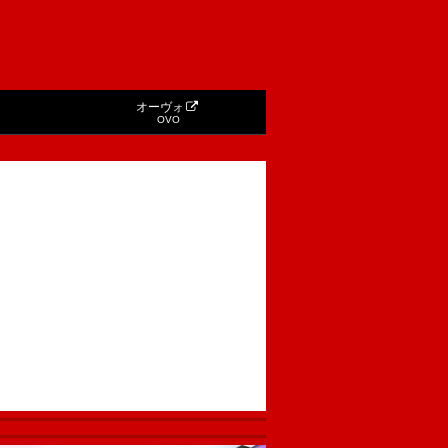
オーヴォ
OVO