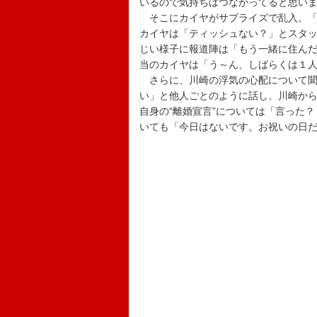
いるので気持ちはつながってると思い
そこにカイヤがサプライズで乱入。「
カイヤは「ティッシュない？」とスタ
じい様子に報道陣は「もう一緒に住ん
当のカイヤは「う～ん、しばらくは１
さらに、川崎の浮気の心配について聞
い」と他人ごとのように話し、川崎か
自身の“離婚宣言”については「言った
いても「今日はないです。お祝いの日