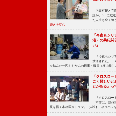
内田有紀と寺西
話が、6日に放
た人生も全く違
続きを読む
「今夜もシリ
渚）の共犯関
い」
「今夜もシリア
放送された。 
を結んだ一匹おおかみの刑事・磯貝（横山裕）
「クロスロー
ごく難しいと
とがある』っ
「クロスロード
本作は、救命救
長を描く本格医療ドラマ。（※以下、ネタバレ