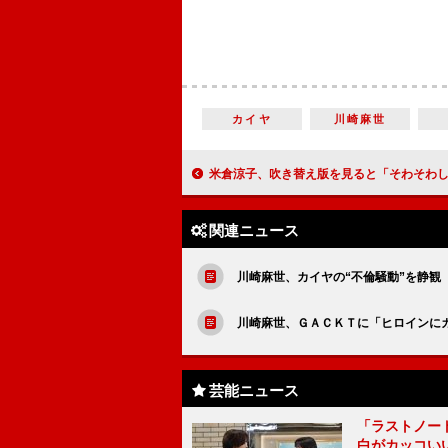
カイヤ
川崎麻世
米倉涼子、吹き替え版を見ると「そわそわしてくる」 宮迫博之は「うちの嫁」をホーク
関連ニュース
川崎麻世、カイヤの“不倫騒動”を静観
川崎麻世、ＧＡＣＫＴに「ヒロインに
芸能ニュース
「ラストノー
白がカッコい