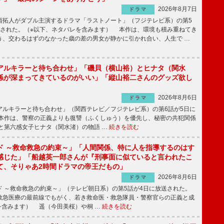
2026年8月7日
ドラマ
拓人がダブル主演するドラマ「ラストノート」（フジテレビ系）の第5
送された。（※以下、ネタバレを含みます） 本作は、環境も積み重ねてき
う、交わるはずのなかった歳の差の男女が静かに引かれ合い、人生で …
アルキラーと待ち合わせ」「磯貝（横山裕）とヒナタ（関水
係が深まってきているのがいい」「縦山裕二さんのグッズ欲し
2026年8月6日
ドラマ
ルキラーと待ち合わせ」（関西テレビ／フジテレビ系）の第6話が5日に
本作は、警察の正義よりも復讐（ふくしゅう）を優先し、秘密の共犯関係
と第六感女子ヒナタ（関水渚）の物語 …
続きを読む
ド ～救命救急の約束～」「人間関係、特に人を指導するのはす
感じた」「船越英一郎さんが『刑事面に似ていると言われたこ
て、そりゃあ2時間ドラマの帝王だもの」
2026年8月6日
ドラマ
 ～救命救急の約束～」（テレビ朝日系）の第5話が4日に放送された。
急医療の最前線でもがく、若き救命医・救急隊員・警察官らの正義と成
を含みます） 遥（今田美桜）や桐 …
続きを読む